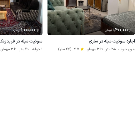
1٬000٬000
1٬400٬000
از
تومان
از
تومان
اجاره سوئیت مبله در ساری
سوئیت مبله در فریدونکنا
بدون خواب . 25 متر . تا 3 مهمان
4.7
(46 نظر)
1 خوابه . 40 متر . تا 3 مهمان