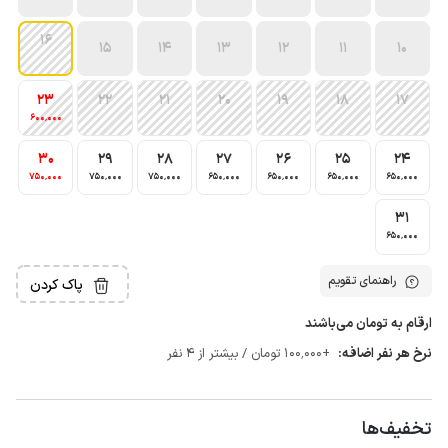
16
15
14
13
12
11
10
23
22
21
20
19
18
17
600٬000
30
29
28
27
26
25
24
750٬000
750٬000
750٬000
650٬000
650٬000
650٬000
650٬000
31
650٬000
راهنمای تقویم
پاک کردن
ارقام به تومان می‌باشند
نرخ هر نفر اضافه:
+100٬000 تومان / بیشتر از 4 نفر
تخفیف‌ها