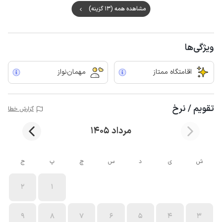
مشاهده همه (13 گزینه)
ویژگی‌ها
اقامتگاه ممتاز
مهمان‌نواز
تقویم / نرخ
گزارش خطا
مرداد 1405
ش
ی
د
س
چ
پ
ج
2
1
9
8
7
6
5
4
3