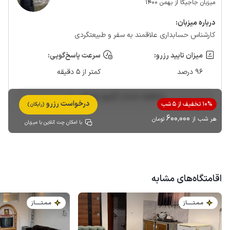
میزبان جاجیگا از بهمن 1400
درباره‌ میزبان:
کارشناس حسابداری علاقمند به سفر و طبیعتگردی
میزان تایید رزرو:
سرعت پاسخ‌گویی:
96 درصد
کمتر از 5 دقیقه
مشاهده حساب کاربری میزبان
درخواست رزرو
10% تخفیف از 5 شب
(رایگان)
600٬000
هر شب از
تومان
با امکان چت آنلاین با میزبان
اقامتگاه‌های مشابه
مـمـتــــــاز
مـمـتــــــاز