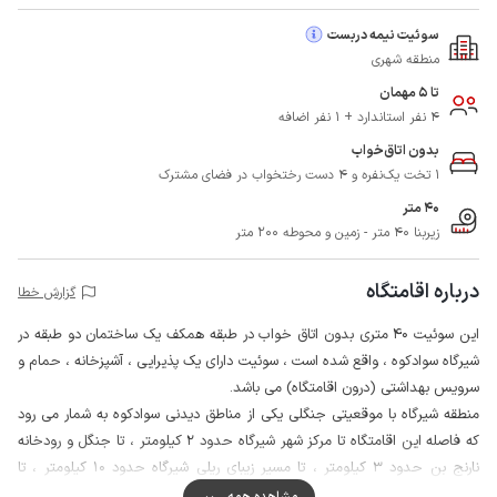
سوئیت نیمه دربست
منطقه شهری
تا 5 مهمان
4 نفر استاندارد + 1 نفر اضافه
بدون اتاق‌خواب
1 تخت یک‌نفره و 4 دست رختخواب در فضای مشترک
40 متر
زیربنا 40 متر - زمین و محوطه 200 متر
درباره اقامتگاه
گزارش خطا
این سوئیت 40 متری بدون اتاق خواب در طبقه همکف یک ساختمان دو طبقه در
شیرگاه سوادکوه ، واقع شده است ، سوئیت دارای یک پذیرایی ، آشپزخانه ، حمام و
سرویس بهداشتی (درون اقامتگاه) می باشد.
منطقه شیرگاه با موقعیتی جنگلی یکی از مناطق دیدنی سوادکوه به شمار می رود
که فاصله این اقامتگاه تا مرکز شهر شیرگاه حدود 2 کیلومتر ، تا جنگل و رودخانه
نارنج بن حدود 3 کیلومتر ، تا مسیر زیبای ریلی شیرگاه حدود 10 کیلومتر ، تا
رودخانه و سد لفور ، سد سنبل و پارک جنگلی حدود 30 کیلومتر و فاصله تا دریای
مشاهده همه