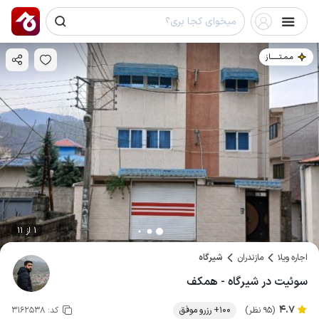
مـمـتــــــاز
1 از 11
اجاره ویلا
مازندران
شیرگاه
سوئیت در شیرگاه - همکف
4.7
(95 نظر)
100+ رزرو موفق
کد:
3162538