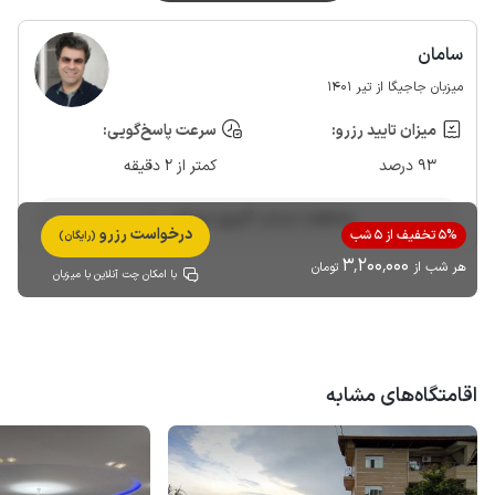
سامان
میزبان جاجیگا از تیر 1401
میزان تایید رزرو:
سرعت پاسخ‌گویی:
93 درصد
کمتر از 2 دقیقه
مشاهده حساب کاربری میزبان
درخواست رزرو
5% تخفیف از 5 شب
(رایگان)
3٬200٬000
هر شب از
تومان
با امکان چت آنلاین با میزبان
اقامتگاه‌های مشابه