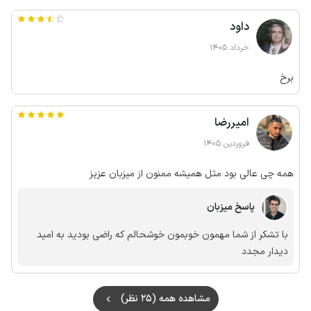
داود
خرداد 1405
برخ
امیررضا
فروردین 1405
همه چی عالی بود مثل همیشه ممنون از میزبان عزیز
پاسخ میزبان
با تشکر از شما مهمون خوبمون خوشحالم که راضی بودید به امید
دیدار مجدد
مشاهده همه (25 نظر)