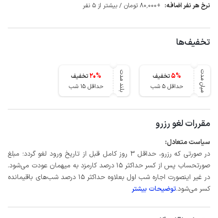
نرخ هر نفر اضافه:
+80٬000 تومان / بیشتر از 5 نفر
تخفیف‌ها
میان مدت
بلند مدت
20
%
5
%
تخفیف
تخفیف
حداقل 5 شب
حداقل 15 شب
مقررات لغو رزرو
سیاست متعادل:
در صورتی که رزرو، حداقل 3 روز کامل قبل از تاریخ ورود لغو گردد؛ مبلغ
صورتحساب پس از کسر حداکثر 15 درصد کارمزد به میهمان عودت می‌شود.
در غیر اینصورت اجاره شب اول بعلاوه حداکثر 15 درصد شب‌های باقیمانده
کسر می‌شود.
توضیحات بیشتر