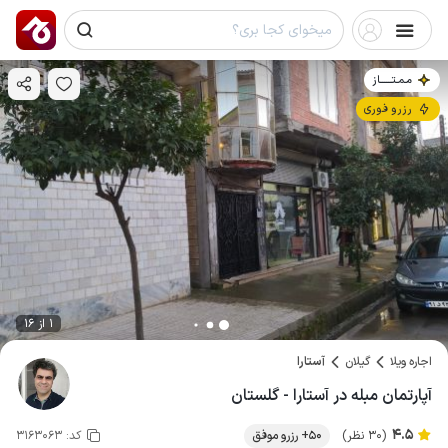
مـمـتــــــاز
رزرو فوری
1 از 16
اجاره ویلا
گیلان
آستارا
آپارتمان مبله در آستارا - گلستان
4.5
(30 نظر)
50+ رزرو موفق
کد:
3163063