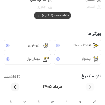
استخر
جکوزی
مشاهده همه (18 گزینه)
ویژگی‌ها
اقامتگاه ممتاز
رزرو فوری
پت‌نواز
مهمان‌نواز
تقویم / نرخ
گزارش خطا
مرداد 1405
ش
ی
د
س
چ
پ
ج