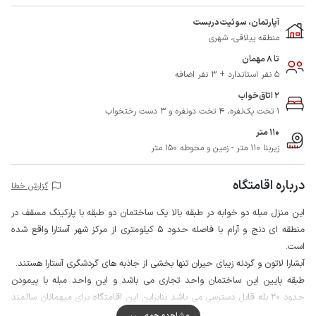
آپارتمان، سوئیت دربست
منطقه ییلاقی، شهری
تا 8 مهمان
5 نفر استاندارد + 3 نفر اضافه
2 اتاق‌خواب
1 تخت یک‌نفره، 4 تخت دونفره و 3 دست رختخواب
110 متر
زیربنا 110 متر - زمین و محوطه 150 متر
درباره اقامتگاه
گزارش خطا
این منزل مبله دو خوابه در طبقه بالا یک ساختمان دو طبقه با پارکینگ مسقف در
منطقه ای دنج و آرام با فاصله حدود 5 کیلومتری از مرکز شهر آستارا واقع شده
است.
آبشارا لاتون و گردنه زیبای حیران تنها بخشی از جاذبه های گردشگری آستارا هستند.
طبقه پایین این ساختمان واحد تجاری می باشد و این واحد مبله با پیمودن
حدود 20 پله قابل دسترسی می باشد بنابراین این اقامتگاه برای میهمانان سالمند
پیشنهاد نمی شود.
مشاهده همه