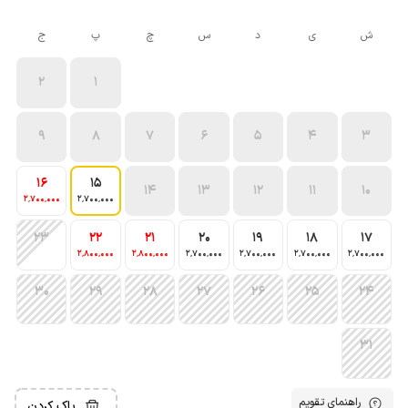
ش
ی
د
س
چ
پ
ج
2
1
9
8
7
6
5
4
3
16
15
14
13
12
11
10
2٬700٬000
2٬700٬000
23
22
21
20
19
18
17
2٬800٬000
2٬800٬000
2٬700٬000
2٬700٬000
2٬700٬000
2٬700٬000
30
29
28
27
26
25
24
31
راهنمای تقویم
پاک کردن