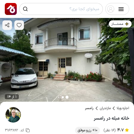
مـمـتــــــاز
1 از 14
اجاره ویلا
مازندران
رامسر
خانه مبله در رامسر
4.7
(16 نظر)
10+ رزرو موفق
کد:
3163892