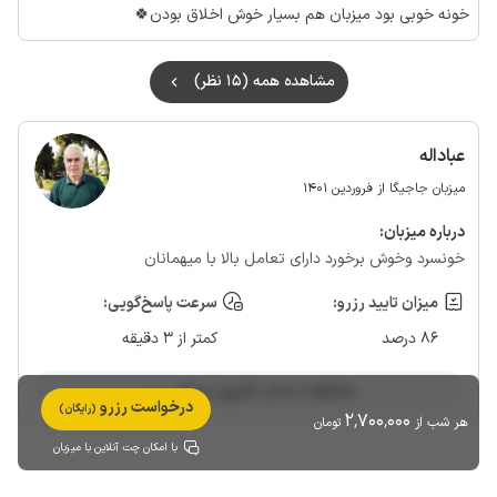
خونه خوبی بود میزبان هم بسیار خوش اخلاق بودن🍀
مشاهده همه (15 نظر)
عباداله
میزبان جاجیگا از فروردین 1401
درباره‌ میزبان:
خونسرد وخوش برخورد دارای تعامل بالا با میهمانان
میزان تایید رزرو:
سرعت پاسخ‌گویی:
86 درصد
کمتر از 3 دقیقه
مشاهده حساب کاربری میزبان
درخواست رزرو
(رایگان)
2٬700٬000
هر شب از
تومان
با امکان چت آنلاین با میزبان