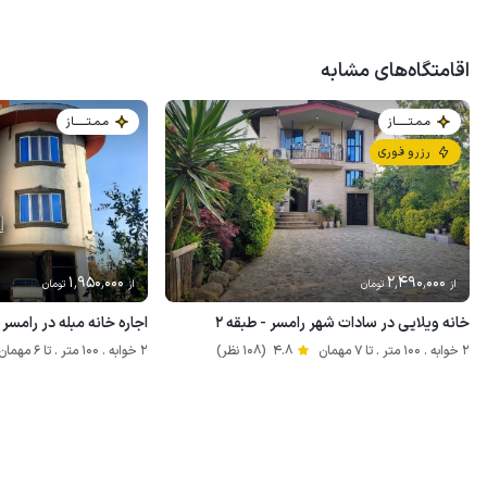
اقامتگاه‌های مشابه
مـمـتــــــاز
مـمـتــــــاز
رزرو فوری
1٬950٬000
2٬490٬000
از
تومان
از
تومان
خانه ویلایی در سادات شهر رامسر - طبقه ۲
اجاره خانه مبله در رامسر
2 خوابه . 100 متر . تا 7 مهمان
4.8
(108 نظر)
2 خوابه . 100 متر . تا 6 مهمان