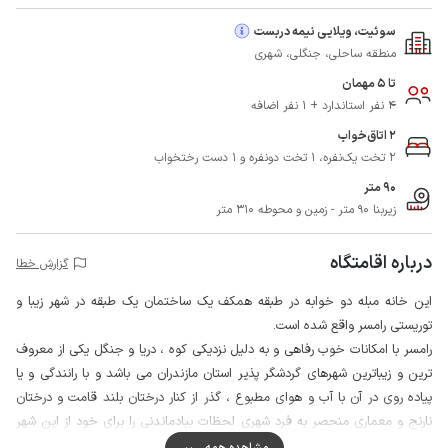
سوئیت، ویلایی نیمه دربست
منطقه ساحلی، جنگلی، شهری
تا 5 مهمان
4 نفر استاندارد + 1 نفر اضافه
2 اتاق‌خواب
2 تخت یک‌نفره، 1 تخت دونفره و 1 دست رختخواب
90 متر
زیربنا 90 متر - زمین و محوطه 310 متر
درباره اقامتگاه
گزارش خطا
این خانه مبله دو خوابه در طبقه همکف یک ساختمان یک طبقه در شهر زیبا و
توریستی رامسر واقع شده است.
رامسر با امکانات خوب رفاهی و به دلیل نزدیکی کوه ، دریا و جنگل یکی از معروف
ترین و زیباترین شهرهای گردشگر پذیر استان مازندران می باشد و با رانندگی و یا
پیاده روی در آن با آب و هوای مطبوع ، گذر از کنار درختان بلند قامت و درختان
نارنج و معماری منحصر به فرد شهری لحظات بیادماندنی را برای خود از این شهر
زیبا ثبت نمائید.
مشاهده همه