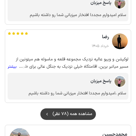
پاسخ میزبان
سلام امیدوارم مجددا افتخار میزبانی شما رو داشته باشیم
رضا
خرداد 1405
لوکیشن و وییو عالیه نزدیک مجموعه قلعه و ماسوله هم میتونین از
مسیر میانبر برین، اقامتگاه خیلی نزدیک به جنگل عالی برای طبیعت
...
بیشتر
گردان، رفتار عالی میزبان تحویل به موقع، امکانات تکمیل و پارکینک
پاسخ میزبان
هم ظرفیت چندتا ماشین رو داره
سلام ،امیدوارم مجددا افتخار میزبانی شما رو داشته باشیم
مشاهده همه (78 نظر)
محمدحسین