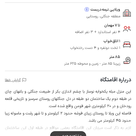
ویلایی نیمه دربست
منطقه جنگلی، روستایی
تا 7 مهمان
4 نفر استاندارد + 3 نفر اضافه
1 اتاق‌خواب
1 تخت دونفره و 4 دست رختخواب
85 متر
زیربنا 85 متر - زمین و محوطه 625 متر
درباره اقامتگاه
گزارش خطا
این منزل مبله یکخوابه نوساز با چشم اندازی بکر از طبیعت جنگلی و باغهای چای
در طبقه دوم یک ساختمان دو طبقه در دل جنگلهای روستای سرسبز و تاریخی قلعه
رودخان و در 20 کیلومتری شهر فومن واقع شده است.
فاصله این ویلا تا روستای زیبای فوشه حدود 2 کیلومتر و تا شهر رشت و ماسوله زیبا
حدود 45 کیلومتر می باشد.
لازم به ذکر است میزبان این اقامتگاه بعضی مواقع در طبقه اول این ساختمان
حضور خواهد داشت که ورودی و حیاط به صورت مشترک مورد استفاده قرار می
مشاهده همه