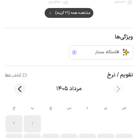
استخر
جکوزی
مشاهده همه (21 گزینه)
ویژگی‌ها
اقامتگاه ممتاز
تقویم / نرخ
گزارش خطا
مرداد 1405
ش
ی
د
س
چ
پ
ج
2
1