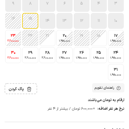
9
8
7
6
5
4
3
16
15
14
13
12
11
10
23
22
21
20
19
18
17
2٬200٬000
1٬950٬000
1٬950٬000
30
29
28
27
26
25
24
2٬200٬000
2٬200٬000
2٬200٬000
1٬950٬000
1٬950٬000
1٬950٬000
1٬950٬000
31
1٬950٬000
راهنمای تقویم
پاک کردن
ارقام به تومان می‌باشند
نرخ هر نفر اضافه:
+600٬000 تومان / بیشتر از 4 نفر