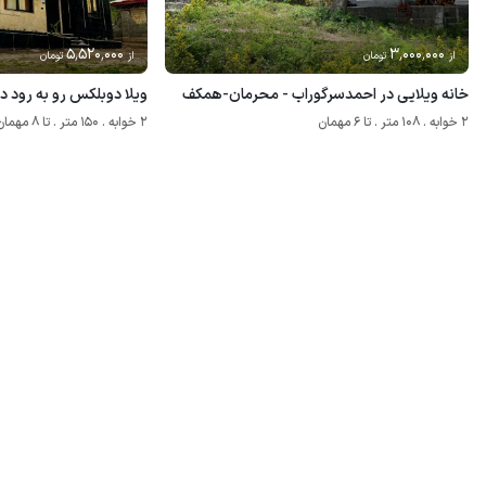
5٬520٬000
3٬000٬000
از
تومان
از
تومان
خانه ویلایی در احمدسرگوراب - محرمان-همکف
ویلا دوبلکس رو به رود 
2 خوابه . 108 متر . تا 6 مهمان
2 خوابه . 150 متر . تا 8 مهمان