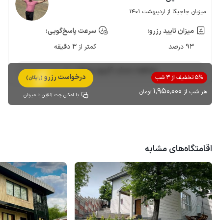
میزبان جاجیگا از اردیبهشت 1401
میزان تایید رزرو:
سرعت پاسخ‌گویی:
93 درصد
کمتر از 3 دقیقه
مشاهده حساب کاربری میزبان
درخواست رزرو
5% تخفیف از 3 شب
(رایگان)
1٬950٬000
هر شب از
تومان
با امکان چت آنلاین با میزبان
اقامتگاه‌های مشابه