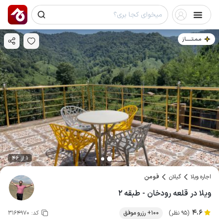
مـمـتــــــاز
1 از 46
اجاره ویلا
گیلان
فومن
ویلا در قلعه رودخان - طبقه ۲
4.6
(95 نظر)
100+ رزرو موفق
کد:
3164970