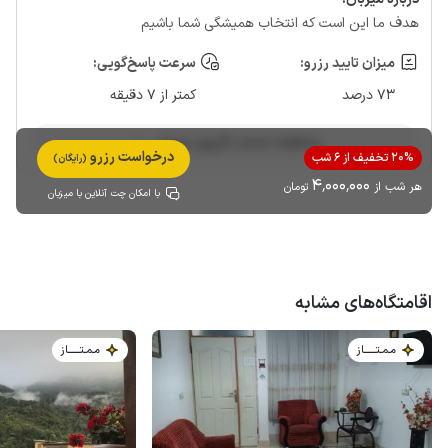
هدف ما این است که انتخاب همیشگی شما باشیم
میزان تایید رزرو:
سرعت پاسخ‌گویی:
73 درصد
کمتر از 7 دقیقه
مشاهده حساب کاربری میزبان
درخواست رزرو
20% تخفیف از 6 شب
(رایگان)
4٬000٬000
هر شب از
تومان
با امکان چت آنلاین با میزبان
اقامتگاه‌های مشابه
مـمـتــــــاز
مـمـتــــــاز