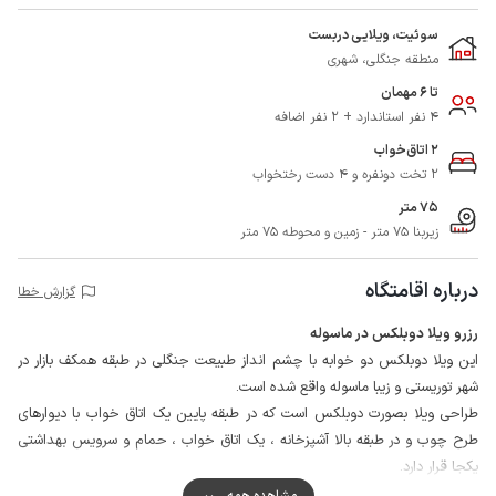
سوئیت، ویلایی دربست
منطقه جنگلی، شهری
تا 6 مهمان
4 نفر استاندارد + 2 نفر اضافه
2 اتاق‌خواب
2 تخت دونفره و 4 دست رختخواب
75 متر
زیربنا 75 متر - زمین و محوطه 75 متر
درباره اقامتگاه
گزارش خطا
رزرو ویلا دوبلکس در ماسوله
این ویلا دوبلکس دو خوابه با چشم انداز طبیعت جنگلی در طبقه همکف بازار در
شهر توریستی و زیبا ماسوله واقع شده است.
طراحی ویلا بصورت دوبلکس است که در طبقه پایین یک اتاق خواب با دیوارهای
طرح چوب و در طبقه بالا آشپزخانه ، یک اتاق خواب ، حمام و سرویس بهداشتی
یکجا قرار دارد.
شهر تاریخی و توریستی ماسوله با بافت و معماری سنتی ، ییلاقات سرسبز ،
مشاهده همه