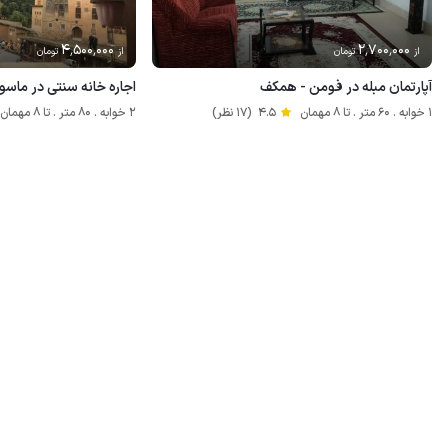
4٬500٬000
2٬700٬000
از
تومان
از
تومان
آپارتمان مبله در فومن - همکف
اجاره خانه سنتی در ماسول
1 خوابه . 60 متر . تا 8 مهمان
4.5
(17 نظر)
2 خوابه . 80 متر . تا 8 مهمان