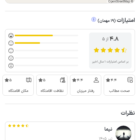
OpenStreetMap
©
امتیازات
(
19
مهمان
)
4.8
از ۵
بر اساس امتیازات ۱ سال اخیر
5
5
4.4
4.4
صحت مطالب
رفتار میزبان
نظافت اقامتگاه
مکان اقامتگاه
نظرات
نیما
تیر 1405