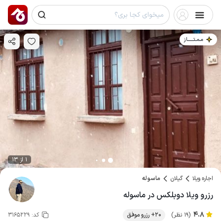
مـمـتــــــاز
1 از 13
اجاره ویلا
گیلان
ماسوله
رزرو ویلا دوبلکس در ماسوله
4.8
(19 نظر)
20+ رزرو موفق
کد:
3165229