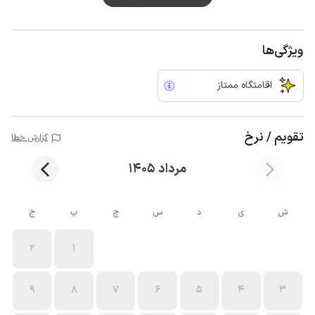
ویژگی‌ها
اقامتگاه ممتاز
تقویم / نرخ
گزارش خطا
مرداد 1405
ش
ی
د
س
چ
پ
ج
2
1
9
8
7
6
5
4
3