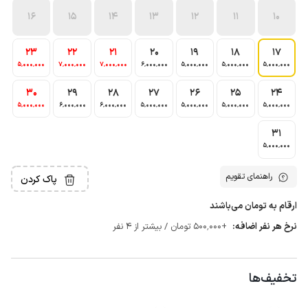
16
15
14
13
12
11
10
23
22
21
20
19
18
17
5٬000٬000
7٬000٬000
7٬000٬000
6٬000٬000
5٬000٬000
5٬000٬000
5٬000٬000
30
29
28
27
26
25
24
5٬000٬000
6٬000٬000
6٬000٬000
5٬000٬000
5٬000٬000
5٬000٬000
5٬000٬000
31
5٬000٬000
راهنمای تقویم
پاک کردن
ارقام به تومان می‌باشند
نرخ هر نفر اضافه:
+500٬000 تومان / بیشتر از 4 نفر
تخفیف‌ها