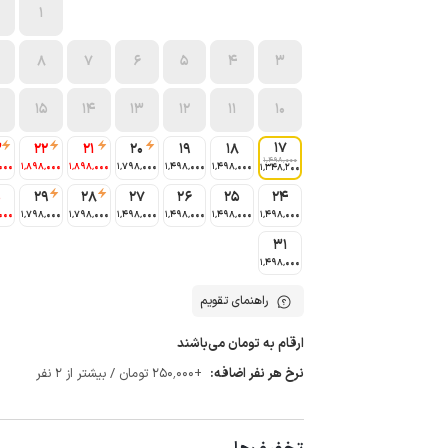
1
8
7
6
5
4
3
15
14
13
12
11
10
17
3
22
21
20
19
18
1٬498٬000
000
1٬898٬000
1٬898٬000
1٬798٬000
1٬498٬000
1٬498٬000
1٬348٬200
0
29
28
27
26
25
24
000
1٬798٬000
1٬798٬000
1٬498٬000
1٬498٬000
1٬498٬000
1٬498٬000
31
1٬498٬000
راهنمای تقویم
ارقام به تومان می‌باشند
نرخ هر نفر اضافه:
+250٬000 تومان / بیشتر از 2 نفر