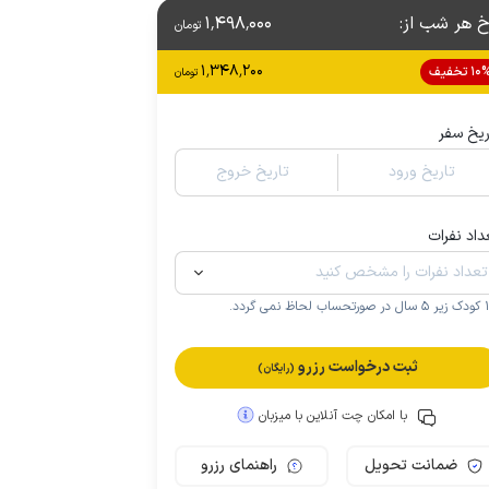
خ هر شب از
:
1٬498٬000
تومان
1٬348٬200
1 تخفیف
تومان
ریخ سفر
تاریخ ورود
تاریخ خروج
داد نفرات
.
ثبت درخواست رزرو
(رایگان)
با امکان چت آنلاین با میزبان
ضمانت تحویل
راهنمای رزرو