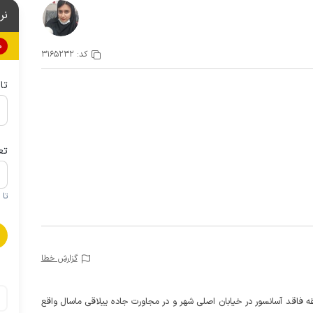
نر
0%
کد:
3165232
تا
تع
تا 1 کودک زیر 5 سال در صورتحساب لحاظ نمی گردد
گزارش خطا
 فاقد آسانسور در خیابان اصلی شهر و در مجاورت جاده ییلاقی ماسال واقع