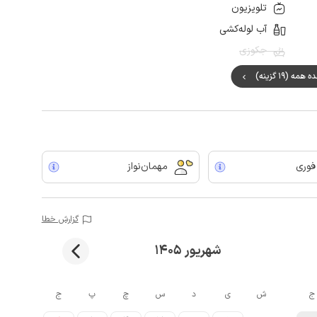
تلویزیون
آب لوله‌کشی
جکوزی
مه (19 گزینه)
 فوری
مهمان‌نواز
گزارش خطا
شهریور 1405
ج
ش
ی
د
س
چ
پ
ج