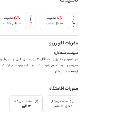
تخفیف‌ها
میان مدت
بلند مدت
20
%
10
%
تخفیف
تخفیف
حداقل 5 شب
حداقل 7 شب
مقررات لغو رزرو
سیاست متعادل:
میهمان عودت می‌شود. در غیر اینصورت اجاره شب اول بعلاوه حداکثر 15 درص
توضیحات بیشتر
مقررات اقامتگاه
ساعت ورود از
ساعت خروج تا
2 ظهر تا 1 شب
12 ظهر