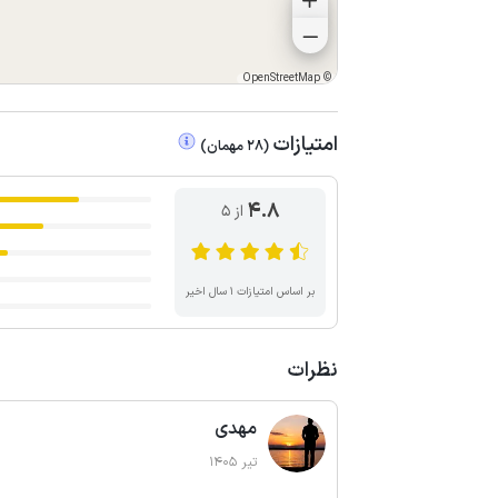
OpenStreetMap
©
امتیازات
(
28
مهمان
)
4.8
از ۵
بر اساس امتیازات ۱ سال اخیر
نظرات
مهدی
تیر 1405