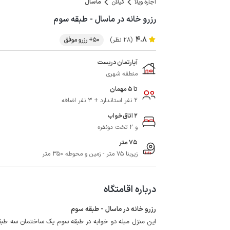
اجاره ویلا
گیلان
ماسال
رزرو خانه در ماسال - طبقه سوم
4.8
(28 نظر)
50+ رزرو موفق
آپارتمان دربست
منطقه شهری
تا 5 مهمان
2 نفر استاندارد + 3 نفر اضافه
2 اتاق‌خواب
و 2 تخت دونفره
75 متر
زیربنا 75 متر - زمین و محوطه 350 متر
درباره اقامتگاه
رزرو خانه در ماسال - طبقه سوم
این منزل مبله دو خوابه در طبقه سوم یک ساختمان سه طبقه