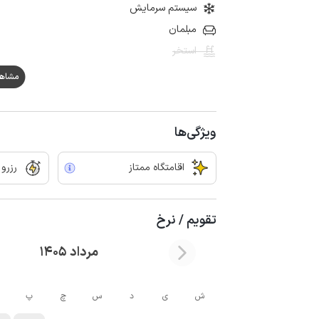
سیستم سرمایش
مبلمان
استخر
مشاهده ه
ویژگی‌ها
اقامتگاه ممتاز
رزرو
تقویم / نرخ
مرداد 1405
ش
ی
د
س
چ
پ