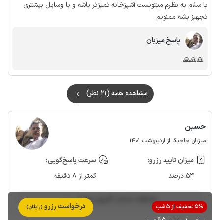
با سلام به نظرم میتونست آشپزخانه تمیزتر باشه و با وسایل بیشتری
تجهیز بشه ممنونم
پاسخ میزبان
🙏🙏🙏
مشاهده همه (21 نظر)
حسین
میزبان جاجیگا از اردیبهشت 1401
میزان تایید رزرو:
سرعت پاسخ‌گویی:
53 درصد
کمتر از 8 دقیقه
مشاهده حساب کاربری میزبان
درخواست رزرو
5% تخفیف از 5 شب
(رایگان)