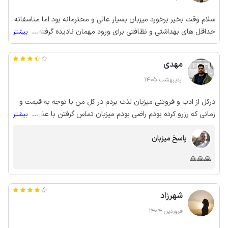
سلام وقت بخیر برخورد میزبان بسیار عالی و محترمانه بود اما متاسفانه
حداقل های بهداشتی و نظافتی برای ورود مهمان نادیده گرفته شده بود
...
بیشتر
به خصوص سرویس بهداشتی و سرویس خواب و روکش های مبل و
فرش آشپزخانه کثیف بود به دلیل ترک اقامتگاه امکان ارسال عکس وجود
مهدی
نداره برام
اردیبهشت 1405
در‌کل از ادب و فروتنی میزبان لذت بردم در کل من با توجه به قیمت و
زمانی که رزرو کرده بودم راضی بودم میزبان تماس گرفتن با عذرخواهی
...
بیشتر
فراوان به سوئیت دیگری که داشتن رفتیم پارکینگ بزرگ برای قراردادن
پاسخ میزبان
ماشین هم این سوئیت داشت پاسخگویی عالی هم داشتن
🙏🙏🙏
شهرزاد
فروردین 1404