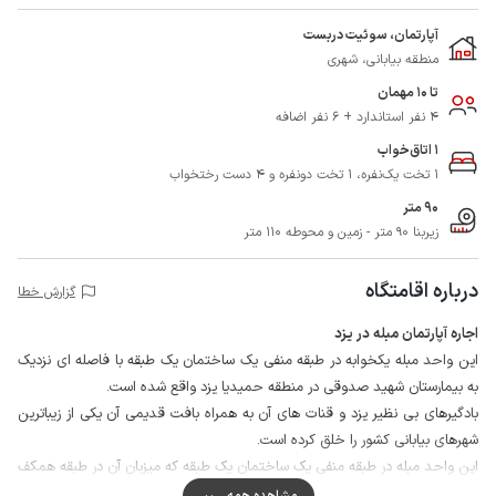
آپارتمان، سوئیت دربست
منطقه بیابانی، شهری
تا 10 مهمان
4 نفر استاندارد + 6 نفر اضافه
1 اتاق‌خواب
1 تخت یک‌نفره، 1 تخت دونفره و 4 دست رختخواب
90 متر
زیربنا 90 متر - زمین و محوطه 110 متر
درباره اقامتگاه
گزارش خطا
اجاره آپارتمان مبله در یزد
این واحد مبله یکخوابه در طبقه منفی یک ساختمان یک طبقه با فاصله ای نزدیک
به بیمارستان شهید صدوقی در منطقه حمیدیا یزد واقع شده است.
بادگیرهای بی نظیر یزد و قنات های آن به همراه بافت قدیمی آن یکی از زیباترین
شهرهای بیابانی کشور را خلق کرده است.
این واحد مبله در طبقه منفی یک ساختمان یک طبقه که میزبان آن در طبقه همکف
همین ساختمان سکونت دارد واقع شده و دارای حیاط و در ورودی اختصاصی می
مشاهده همه