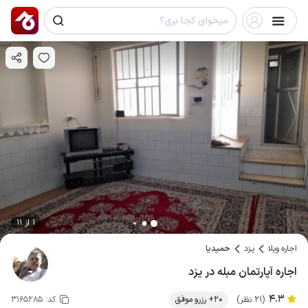
1 از 11
اجاره ویلا
یزد
حمیدیا
اجاره آپارتمان مبله در یزد
4.3
(21 نظر)
20+ رزرو موفق
کد:
3165285