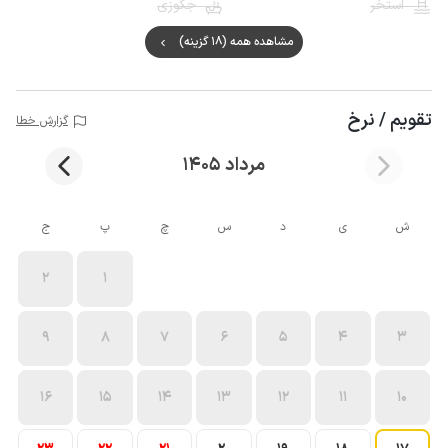
استخر
جکوزی
مشاهده همه (18 گزینه)
تقویم / نرخ
گزارش خطا
مرداد 1405
ش
ی
د
س
چ
پ
ج
2
1
9
8
7
6
5
4
3
16
15
14
13
12
11
10