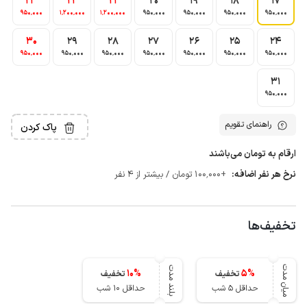
23
22
21
20
19
18
17
950٬000
1٬200٬000
1٬200٬000
950٬000
950٬000
950٬000
950٬000
30
29
28
27
26
25
24
950٬000
950٬000
950٬000
950٬000
950٬000
950٬000
950٬000
31
950٬000
راهنمای تقویم
پاک کردن
ارقام به تومان می‌باشند
نرخ هر نفر اضافه:
+100٬000 تومان / بیشتر از 4 نفر
تخفیف‌ها
میان مدت
بلند مدت
10
%
5
%
تخفیف
تخفیف
حداقل 5 شب
حداقل 10 شب