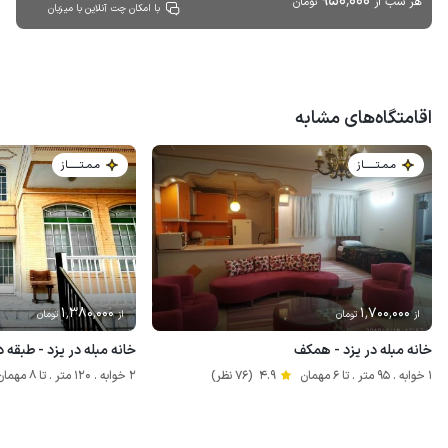
950٬000
هر شب از
تومان
با امکان چت آنلاین با میزبان
اقامتگاه‌های مشابه
مـمـتــــــاز
مـمـتــــــاز
1٬380٬000
1٬700٬000
از
تومان
از
تومان
خانه مبله در یزد - همکف
خانه مبله در یزد - طبقه 
1 خوابه . 95 متر . تا 6 مهمان
4.9
(76 نظر)
2 خوابه . 120 متر . تا 8 مهمان