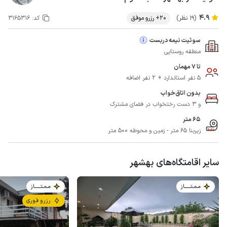
4.9
(19 نظر)
20+ رزرو موفق
کد:
3165316
سوئیت نیمه دربست
منطقه روستایی
تا 7 مهمان
5 نفر استاندارد + 2 نفر اضافه
بدون اتاق‌خواب
و 3 دست رختخواب در فضای مشترک
65 متر
زیربنا 65 متر - زمین و محوطه 500 متر
سایر اقامتگاه‌های بهشهر
مـمـتــــــاز
مـمـتــــــاز
رزرو فوری