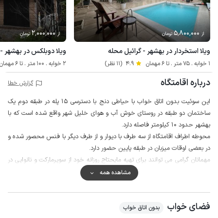
2٬000٬000
5٬800٬000
از
تومان
از
تومان
ویلا استخردار در بهشهر - گرائیل محله
ویلا دوبلکس در بهشهر - 
1 خوابه . 75 متر . تا 6 مهمان
4.9
(11 نظر)
2 خوابه . 100 متر . تا 6 مهمان
درباره اقامتگاه
گزارش خطا
این سوئیت بدون اتاق خواب با حیاطی دنج با دسترسی 15 پله در طبقه دوم یک
ساختمان دو طبقه در روستای خوش آب و هوای خلیل شهر واقع شده است که با
بهشهر حدود 10 کیلومتر فاصله دارد.
محوطه اطراف اقامتگاه از سه طرف با دیوار و از طرف دیگر با فنس محصور شده و
در بعضی اوقات میزبان در طبقه پایین حضور دارد.
مهمانان گرامی می توانند برای تهیه مایحتاج روزانه خود از سوپرمارکت و نانوایی در
فاصله حدود 500 متری اقامتگاه استفاده نمایند.
مشاهده همه
لازم به ذکر است آب مصرفی اقامتگاه از چاه تامین می گردد که کیفیت لازم جهت
آشامیدن را ندارد لذا توصیه می شود با خود آب معدنی به همراه داشته باشید.
فضای خواب
کیفیت پوشش شبکه تلفن همراه برای دو اپراتور همراه اول و ایرانسل در مکالمه
بدون اتاق خواب