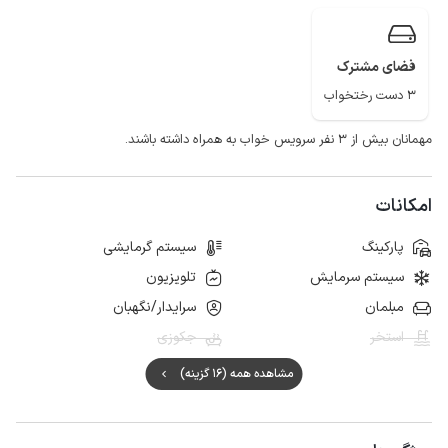
خوب و دسترسی به اینترنت به صورت 4g می باشد.
مجموعه تاریخی عباس آباد، تالاب میانکاله، غار باستانی هوتو کمربند، چشمه عمارت
و... از جاذبه ها گردشگری شهر بهشهر می‌باشد.
فضای مشترک
3 دست رختخواب
مهمانان بیش از ۳ نفر سرویس خواب به همراه داشته باشند.
امکانات
پارکینگ
سیستم گرمایشی
سیستم سرمایش
تلویزیون
مبلمان
سرایدار/نگهبان
استخر
جکوزی
مشاهده همه (16 گزینه)