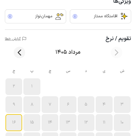
ویژگی‌ها
اقامتگاه ممتاز
مهمان‌نواز
تقویم / نرخ
گزارش خطا
مرداد 1405
ش
ی
د
س
چ
پ
ج
2
1
9
8
7
6
5
4
3
16
15
14
13
12
11
10