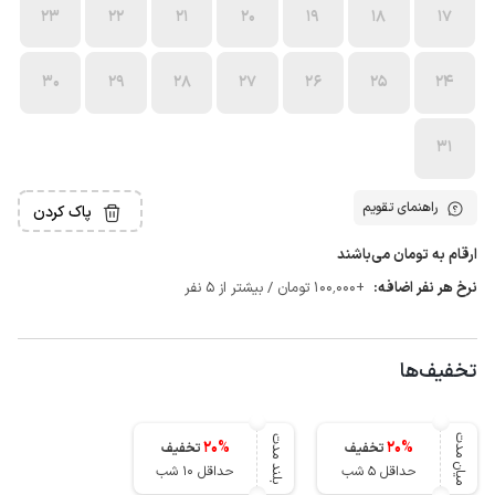
23
22
21
20
19
18
17
30
29
28
27
26
25
24
31
راهنمای تقویم
پاک کردن
ارقام به تومان می‌باشند
نرخ هر نفر اضافه:
+100٬000 تومان / بیشتر از 5 نفر
تخفیف‌ها
میان مدت
بلند مدت
20
%
20
%
تخفیف
تخفیف
حداقل 5 شب
حداقل 10 شب