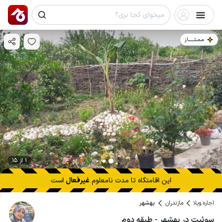
مـمـتــــــاز
1 از 15
این اقامتگاه تا
مدت نامعلوم
غیرفعال
است
اجاره ویلا
مازندران
بهشهر
سوئیت در بهشهر - طبقه دوم