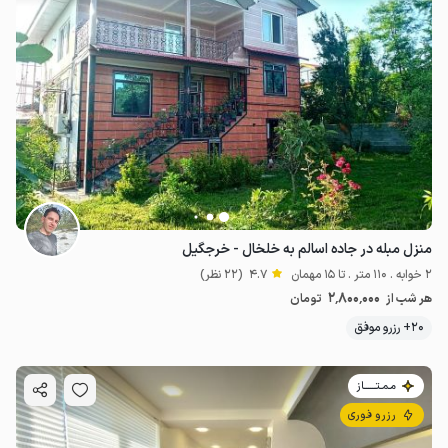
منزل مبله در جاده اسالم به خلخال - خرجگیل
2 خوابه . 110 متر . تا 15 مهمان
4.7
(22 نظر)
2٬800٬000
هر شب از
تومان
20+ رزرو موفق
مـمـتــــــاز
رزرو فوری