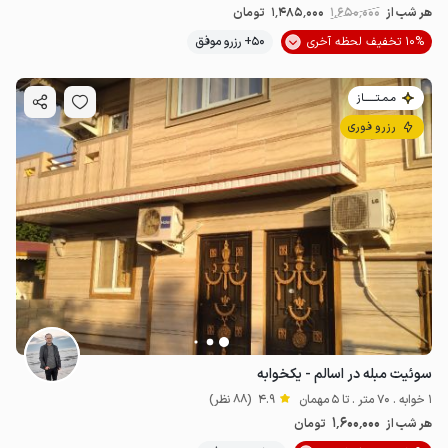
هر شب از
1٬650٬000
1٬485٬000
تومان
10% تخفیف لحظه آخری
50+ رزرو موفق
مـمـتــــــاز
رزرو فوری
سوئیت مبله در اسالم - یکخوابه
1 خوابه . 70 متر . تا 5 مهمان
4.9
(88 نظر)
1٬600٬000
هر شب از
تومان