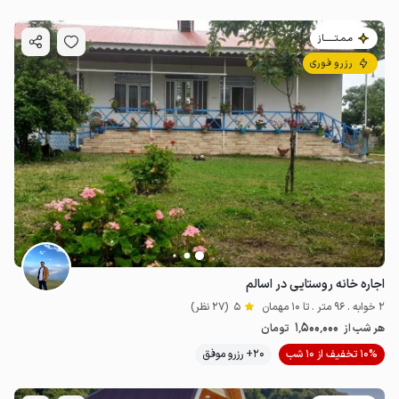
مـمـتــــــاز
رزرو فوری
اجاره خانه روستایی در اسالم
2 خوابه . 96 متر . تا 10 مهمان
5
(27 نظر)
1٬500٬000
هر شب از
تومان
10% تخفیف از 10 شب
20+ رزرو موفق