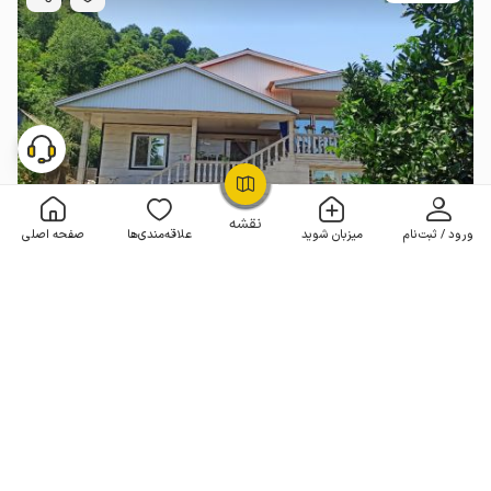
OpenStreetMap
©
نقشه
ورود / ثبت‌نام
میزبان شوید
علاقه‌مندی‌ها
صفحه اصلی
خانه ویلایی نزدیک گیسوم - پیرهرات
2 خوابه . 150 متر . تا 6 مهمان
4.8
(16 نظر)
3٬000٬000
هر شب از
تومان
10% تخفیف از 3 شب
20+ رزرو موفق
مـمـتــــــاز
رزرو فوری