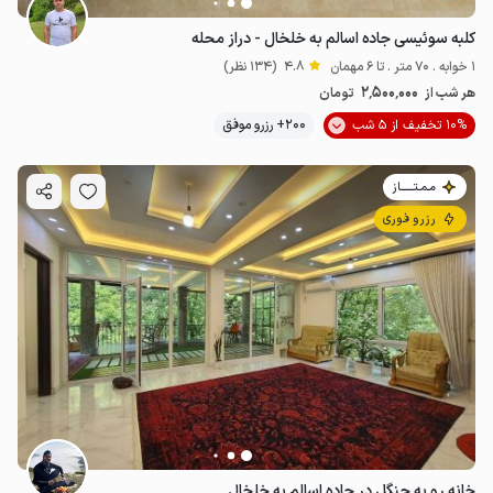
کلبه سوئیسی جاده اسالم به خلخال - دراز محله
1 خوابه . 70 متر . تا 6 مهمان
4.8
(134 نظر)
2٬500٬000
هر شب از
تومان
10% تخفیف از 5 شب
200+ رزرو موفق
مـمـتــــــاز
رزرو فوری
خانه رو به جنگل در جاده اسالم به خلخال