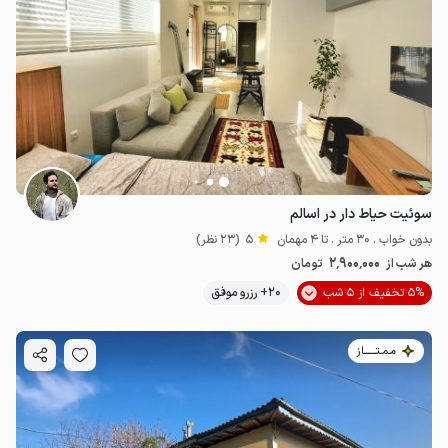
سوئیت حیاط دار در اسالم
بدون خواب . 30 متر . تا 4 مهمان
5
(23 نظر)
2٬900٬000
هر شب از
تومان
5% تخفیف از 5 شب
20+ رزرو موفق
مـمـتــــــاز