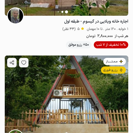
اجاره خانه ویلایی در گیسوم - طبقه اول
1 خوابه . 120 متر . تا 10 مهمان
5
(44 نظر)
2٬800٬000
هر شب از
تومان
10% تخفیف از 7 شب
50+ رزرو موفق
مـمـتــــــاز
رزرو فوری