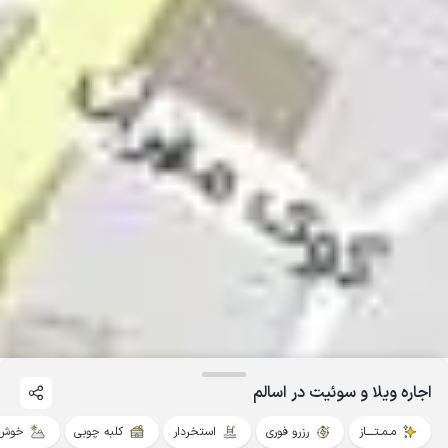
اجاره ویلا و سوئیت در اسالم
مـمـتــــاز
رزرو فوری
استخردار
کلبه چوبی
خوش 