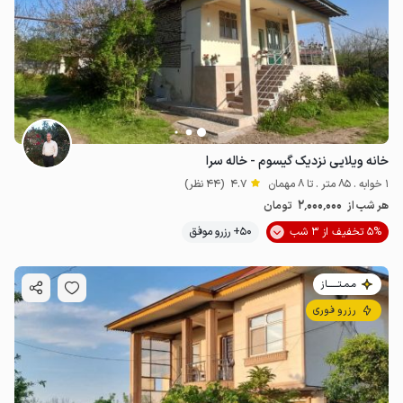
1.5
میلیون ت
4.7
خانه ویلایی نزدیک گیسوم - خاله سرا
1 خوابه . 85 متر . تا 8 مهمان
4.7
(44 نظر)
2٬000٬000
هر شب از
تومان
5% تخفیف از 3 شب
50+ رزرو موفق
مـمـتــــــاز
رزرو فوری