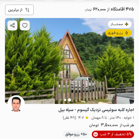
475 اقامتگاه
از
620٬000
از برترین
تومان
مـمـتــــــاز
رزرو فوری
اجاره کلبه سوئیسی نزدیک گیسوم - سیاه بیل
1 خوابه . 140 متر . تا 8 مهمان
4.7
(48 نظر)
3٬500٬000
هر شب از
تومان
5% تخفیف از 3 شب
50+ رزرو موفق