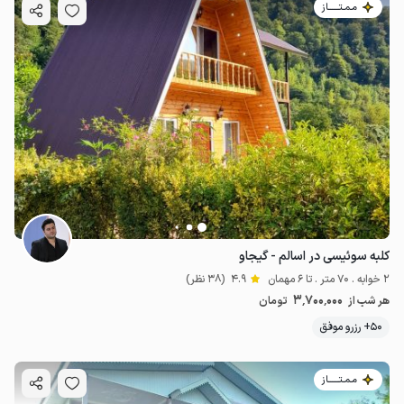
مـمـتــــــاز
کلبه سوئیسی در اسالم - گیجاو
2 خوابه . 70 متر . تا 6 مهمان
4.9
(38 نظر)
3٬700٬000
هر شب از
تومان
50+ رزرو موفق
مـمـتــــــاز