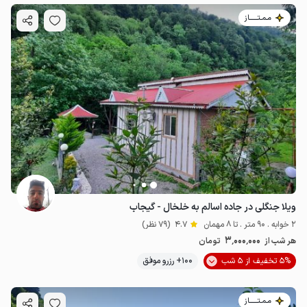
مـمـتــــــاز
ویلا جنگلی در جاده اسالم به خلخال - گیجاب
2 خوابه . 90 متر . تا 8 مهمان
4.7
(79 نظر)
3٬000٬000
هر شب از
تومان
5% تخفیف از 5 شب
100+ رزرو موفق
مـمـتــــــاز