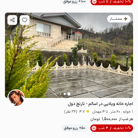
10% تخفیف از 5 شب
100+ رزرو موفق
مـمـتــــــاز
اجاره خانه ویلایی در اسالم - نارنج دول
1 خوابه . 60 متر . تا 4 مهمان
4.7
(36 نظر)
1٬500٬000
هر شب از
تومان
10% تخفیف از 4 شب
50+ رزرو موفق