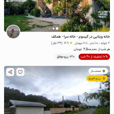
خانه ویلایی در گیسوم - خاله سرا - همکف
2 خوابه . 100 متر . تا 8 مهمان
4.9
(34 نظر)
2٬500٬000
هر شب از
تومان
10% تخفیف از 30 شب
20+ رزرو موفق
مـمـتــــــاز
رزرو فوری