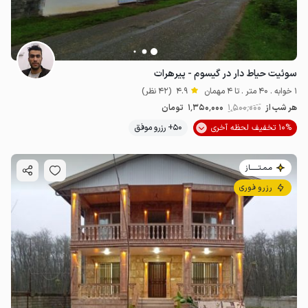
سوئیت حیاط دار در گیسوم - پیرهرات
1 خوابه . 40 متر . تا 4 مهمان
4.9
(42 نظر)
هر شب از
1٬500٬000
1٬350٬000
تومان
10% تخفیف لحظه آخری
50+ رزرو موفق
مـمـتــــــاز
رزرو فوری