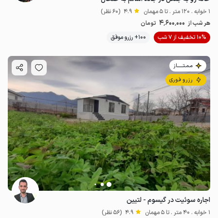
1 خوابه . 120 متر . تا 5 مهمان
4.9
(60 نظر)
4٬600٬000
هر شب از
تومان
10% تخفیف از 7 شب
100+ رزرو موفق
مـمـتــــــاز
رزرو فوری
اجاره سوئیت در گیسوم - لتیین
1 خوابه . 40 متر . تا 5 مهمان
4.9
(56 نظر)