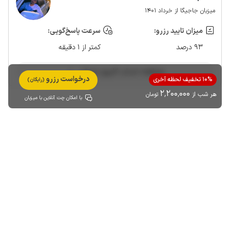
میزبان جاجیگا از خرداد 1401
میزان تایید رزرو:
سرعت پاسخ‌گویی:
93 درصد
کمتر از 1 دقیقه
مشاهده حساب کاربری میزبان
درخواست رزرو
10% تخفیف لحظه آخری
(رایگان)
2٬200٬000
هر شب از
تومان
با امکان چت آنلاین با میزبان