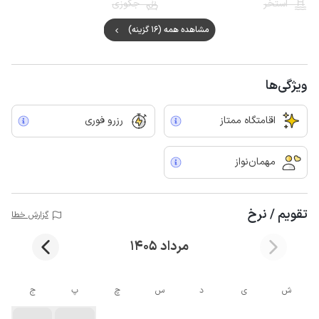
استخر
جکوزی
مشاهده همه (16 گزینه)
ویژگی‌ها
اقامتگاه ممتاز
رزرو فوری
مهمان‌نواز
تقویم / نرخ
گزارش خطا
مرداد 1405
ش
ی
د
س
چ
پ
ج