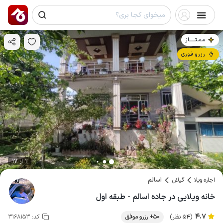
مـمـتــــــاز
رزرو فوری
1 از 17
اجاره ویلا
گیلان
اسالم
خانه ویلایی در جاده اسالم - طبقه اول
4.7
(54 نظر)
50+ رزرو موفق
کد:
3168153