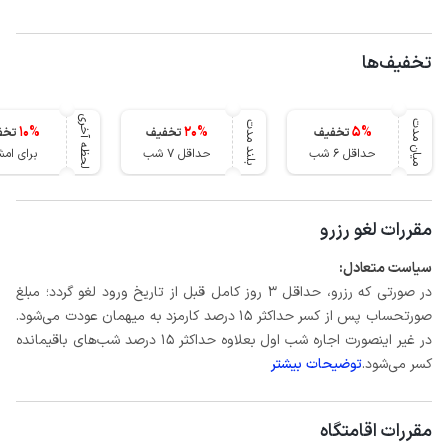
تخفیف‌ها
لحظه آخری
میان مدت
بلند مدت
10
%
20
%
5
%
تخفیف
تخفیف
تخف
حداقل 6 شب
حداقل 7 شب
برای ام
مقررات لغو رزرو
سیاست متعادل:
در صورتی که رزرو، حداقل 3 روز کامل قبل از تاریخ ورود لغو گردد؛ مبلغ
صورتحساب پس از کسر حداکثر 15 درصد کارمزد به میهمان عودت می‌شود.
در غیر اینصورت اجاره شب اول بعلاوه حداکثر 15 درصد شب‌های باقیمانده
کسر می‌شود.
توضیحات بیشتر
مقررات اقامتگاه