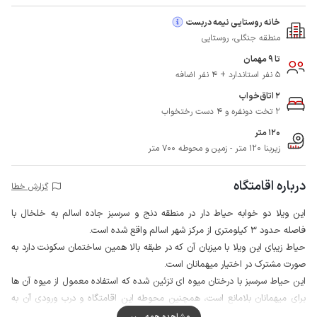
خانه روستایی نیمه دربست
منطقه جنگلی، روستایی
تا 9 مهمان
5 نفر استاندارد + 4 نفر اضافه
2 اتاق‌خواب
2 تخت دونفره و 4 دست رختخواب
120 متر
زیربنا 120 متر - زمین و محوطه 700 متر
درباره اقامتگاه
گزارش خطا
این ویلا دو خوابه حیاط دار در منطقه دنج و سرسبز جاده اسالم به خلخال با
فاصله حدود 3 کیلومتری از مرکز شهر اسالم واقع شده است.
حیاط زیبای این ویلا با میزبان آن که در طبقه بالا همین ساختمان سکونت دارد به
صورت مشترک در اختیار میهمانان است.
این حیاط سرسبز با درختان میوه ای تزئین شده که استفاده معمول از میوه آن ها
برای میهمانان بلامانع است، همچنین محوطه این اقامتگاه و درب ورودی آن به
دوربین مدار بسته مجهز است.
مشاهده همه