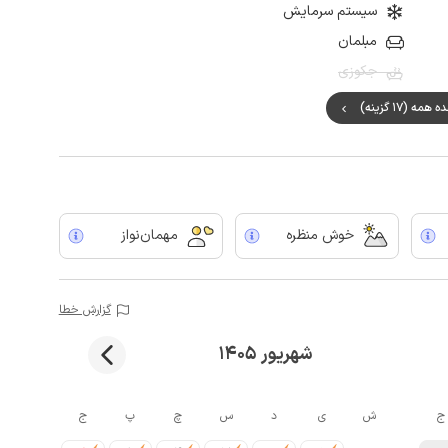
سیستم سرمایش
مبلمان
جکوزی
مه (17 گزینه)
خوش منظره
مهمان‌نواز
گزارش خطا
شهریور 1405
ج
ش
ی
د
س
چ
پ
ج