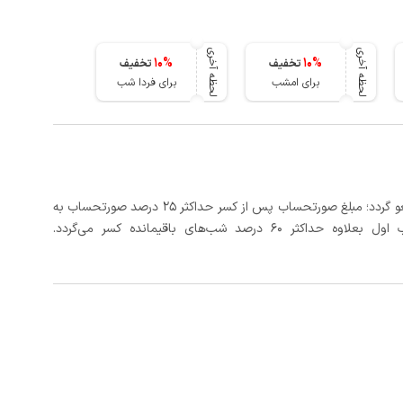
لحظه آخری
لحظه آخری
10
%
10
%
تخفیف
تخفیف
برای امشب
برای فردا شب
در صورتی که رزرو، حداقل 5 روز کامل از تاریخ ورود لغو گردد؛ مبلغ صورتحساب پس از کسر حداکثر 25 درصد صورتحساب به
 شب‌های باقیمانده کسر می‌گردد.