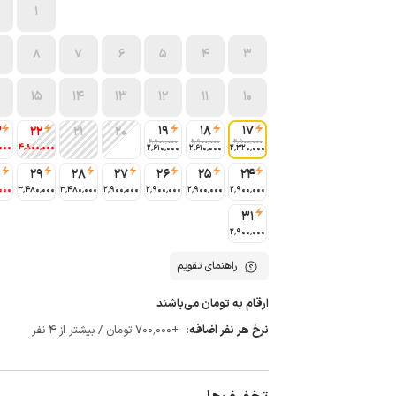
1
8
7
6
5
4
3
15
14
13
12
11
10
19
18
17
3
22
21
20
2٬900٬000
2٬900٬000
2٬900٬000
000
4٬800٬000
2٬610٬000
2٬610٬000
2٬320٬000
0
29
28
27
26
25
24
000
3٬480٬000
3٬480٬000
2٬900٬000
2٬900٬000
2٬900٬000
2٬900٬000
31
2٬900٬000
راهنمای تقویم
ارقام به تومان می‌باشند
نرخ هر نفر اضافه:
+700٬000 تومان / بیشتر از 4 نفر