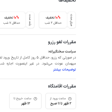
تخفیف‌ها
میان مدت
بلند مدت
10
%
10
%
تخفیف
تخفیف
حداقل 2 شب
حداقل 7 شب
مقررات لغو رزرو
سیاست سختگیرانه:
میهمان عودت می‌شود. در غیر اینصورت اجاره شب اول بعلاوه حداکثر 60 درصد
توضیحات بیشتر
مقررات اقامتگاه
ساعت ورود از
ساعت خروج تا
2 ظهر تا 11 صبح
12 ظهر