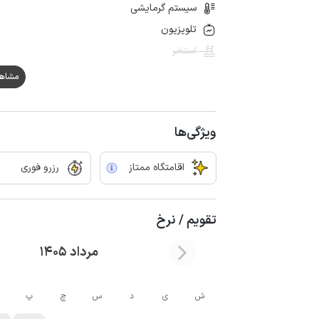
سیستم گرمایشی
تلویزیون
استخر
مشاهده ه
ویژگی‌ها
اقامتگاه ممتاز
رزرو فوری
تقویم / نرخ
مرداد 1405
ش
ی
د
س
چ
پ