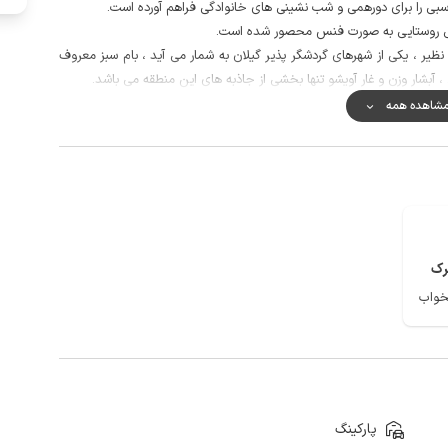
ناسبی را برای دورهمی و شب نشینی های خانوادگی فراهم آورده است.
نتی روستایی به صورت فنس محصور شده است.
نظیر ، یکی از شهرهای گردشگر پذیر گیلان به شمار می آید ، بام سبز معروف
، آبشار وزن و غار آویشو تنها بخشی از جاذبه های این منطقه می باشد.
برای تهیه مایحتاج ضروری فاصله تا نانوایی و سوپر مارکت با 5 دقیقه رانندگی در دسترس مهمانان گرامی قرار دارد، همچنین سوپرمارکت
شاهده همه
رنت برای اپراتور ایرانسل و همراه اول 4g می باشد
رک
پارکینگ