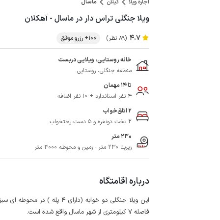
اجاره ویلا
گیلان
ماسال
ویلا جنگلی تراس دار در ماسال - آهکلان
4.7
(89 نظر)
100+ رزرو موفق
خانه روستایی، ویلایی دربست
منطقه جنگلی، روستایی
تا 14 مهمان
4 نفر استاندارد + 10 نفر اضافه
2 اتاق‌خواب
2 تخت دونفره و 5 دست رختخواب
230 متر
زیربنا 230 متر - زمین و محوطه 3000 متر
درباره اقامتگاه
فاصله 7 کیلومتری از شهر ماسال واقع شده است.