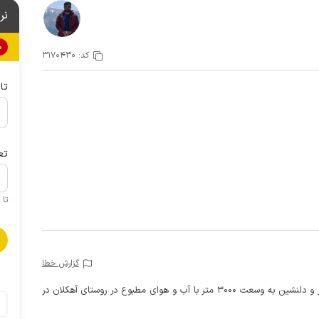
نر
0%
کد:
3170430
تا
تع
تا 1 کودک زیر 5 سال در صورتحساب لحاظ نمی گردد
گزارش خطا
این ویلا جنگلی دو خوابه (دارای 4 پله ) در محوطه ای سبز و دلنشین به وسعت 3000 متر با آب و هوای مطبوع در روستای آهکلان در