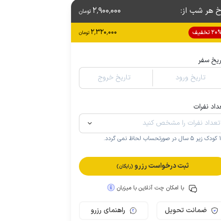
خ هر شب از
:
2٬900٬000
تومان
2٬320٬000
2 تخفیف
تومان
ریخ سفر
تاریخ ورود
تاریخ خروج
داد نفرات
.
ثبت درخواست رزرو
(رایگان)
با امکان چت آنلاین با میزبان
ضمانت تحویل
راهنمای رزرو