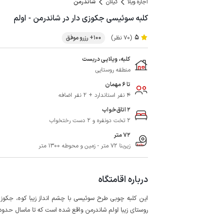
اجاره ویلا
گیلان
شاندرمن
کلبه سوئیسی جکوزی دار در شاندرمن - اولم
5
(70 نظر)
100+ رزرو موفق
کلبه، ویلایی دربست
منطقه روستایی
تا 6 مهمان
4 نفر استاندارد + 2 نفر اضافه
2 اتاق‌خواب
2 تخت دونفره و 2 دست رختخواب
72 متر
زیربنا 72 متر - زمین و محوطه 1300 متر
درباره اقامتگاه
این کلبه چوبی طرح سوئیسی با چشم انداز زیبا کوه، جکوزی 
روستای زیبا اولم شاندرمن واقع شده است که تا ماسال حدود 10 کیلومتر فاصله دارد