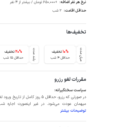
نرخ هر نفر اضافه:
+650٬000 تومان / بیشتر از 4 نفر
حداقل اقامت:
2 شب
تخفیف‌ها
میان مدت
بلند مدت
20
%
10
%
تخفیف
تخفیف
حداقل 4 شب
حداقل 15 شب
مقررات لغو رزرو
سیاست سختگیرانه:
میهمان عودت می‌شود. در غیر اینصورت اجاره شب اول بعلاوه حداکثر 60 درصد
توضیحات بیشتر