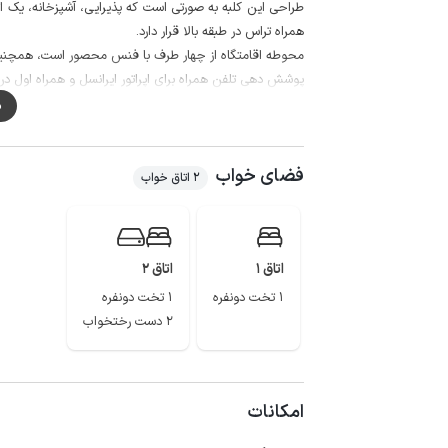
طراحی این کلبه به صورتی است که پذیرایی، آشپزخانه، یک
همراه تراس در طبقه بالا قرار دارد.
محوطه اقامتگاه از چهار طرف با فنس محصور است، همچنین بازارچه و سوپر مار
پوشش دهی تلفن همراه برای اپراتور ایرانسل و همراه اول در مکال
قبل از رزرو حتما مقررات مطالعه شود.
م
فضای خواب
2 اتاق خواب
اتاق 1
اتاق 2
1 تخت دونفره
1 تخت دونفره
2 دست رختخواب
امکانات