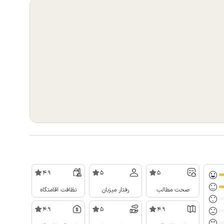
4.9
5
5
صحت مطالب
رفتار میزبان
نظافت اقامتگاه
4.9
5
4.9