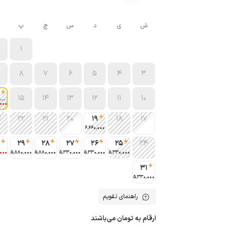
ش
ی
د
س
چ
پ
1
8
7
6
5
4
3
15
14
13
12
11
10
000
٬000
3
22
21
20
19
18
17
6٬660٬000
0
29
28
27
26
25
24
٬000
5٬880٬000
5٬880٬000
5٬330٬000
5٬330٬000
5٬330٬000
31
5٬330٬000
راهنمای تقویم
ارقام به تومان می‌باشند