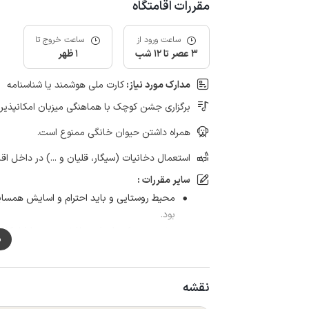
مقررات اقامتگاه
ساعت ورود از
ساعت خروج تا
3 عصر تا 12 شب
1 ظهر
مدارک مورد نیاز:
کارت ملی هوشمند یا شناسنامه
برگزاری جشن کوچک با هماهنگی میزبان امکانپذیر
همراه داشتن حیوان خانگی ممنوع است.
استعمال دخانیات (سیگار، قلیان و ...) در داخل اق
سایر مقررات :
محیط روستایی و باید احترام و اسایش همسایه
بود.
پخش موزیک تا ساعت 11 شب در حیاط امکانپذیر است.در داخل کلبه ازاد است
م
به جمع های مجردی آقا اجاره داده نمیشود
نقشه