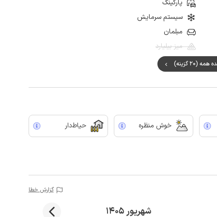
پارکینگ
سیستم سرمایش
مبلمان
میز بیلیارد
ه (20 گزینه)
خوش منظره
حیاط‌دار
گزارش خطا
شهریور 1405