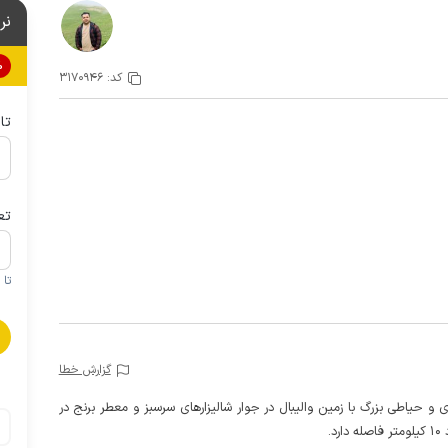
نر
0%
کد:
3170946
تا
تع
تا 1 کودک زیر 5 سال در صورتحساب لحاظ نمی گردد
گزارش خطا
و حیاطی بزرگ با زمین والیبال در جوار شالیزارهای سرسبز و معطر برنج در
.