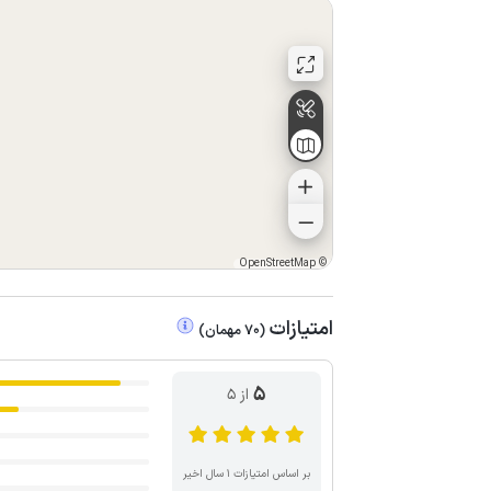
OpenStreetMap
©
امتیازات
(
70
مهمان
)
5
از ۵
بر اساس امتیازات ۱ سال اخیر