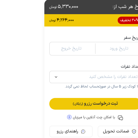
خ هر شب از
:
5٬330٬000
تومان
4٬264٬000
2 تخفیف
تومان
ریخ سفر
تاریخ ورود
تاریخ خروج
داد نفرات
.
ثبت درخواست رزرو
(رایگان)
با امکان چت آنلاین با میزبان
ضمانت تحویل
راهنمای رزرو