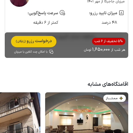
میزبان جاجیگا از مهر 1401
میزان تایید رزرو:
سرعت پاسخ‌گویی:
48 درصد
کمتر از 6 دقیقه
مشاهده حساب کاربری میزبان
درخواست رزرو
5% تخفیف از 6 شب
(رایگان)
1٬650٬000
هر شب از
تومان
با امکان چت آنلاین با میزبان
اقامتگاه‌های مشابه
مـمـتــــــاز