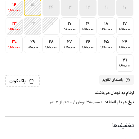
16
15
14
13
12
11
10
1٬650٬000
23
22
21
20
19
18
17
1٬650٬000
2٬500٬000
1٬650٬000
1٬650٬000
1٬650٬000
30
29
28
27
26
25
24
1٬650٬000
1٬850٬000
1٬650٬000
1٬650٬000
1٬650٬000
1٬650٬000
1٬650٬000
31
1٬650٬000
راهنمای تقویم
پاک کردن
ارقام به تومان می‌باشند
نرخ هر نفر اضافه:
+350٬000 تومان / بیشتر از 3 نفر
تخفیف‌ها