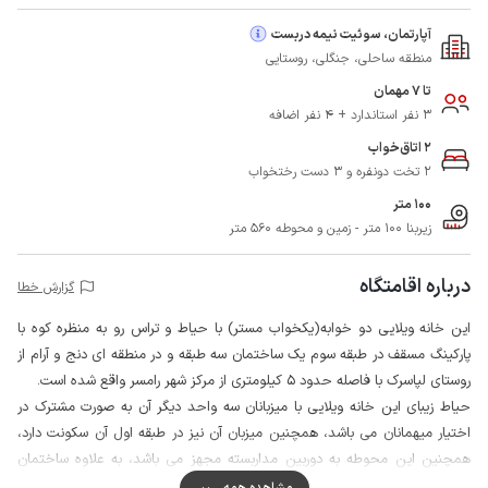
آپارتمان، سوئیت نیمه دربست
منطقه ساحلی، جنگلی، روستایی
تا 7 مهمان
3 نفر استاندارد + 4 نفر اضافه
2 اتاق‌خواب
2 تخت دونفره و 3 دست رختخواب
100 متر
زیربنا 100 متر - زمین و محوطه 560 متر
درباره اقامتگاه
گزارش خطا
این خانه ویلایی دو خوابه(یکخواب مستر) با حیاط و تراس رو به منظره کوه با
پارکینگ مسقف در طبقه سوم یک ساختمان سه طبقه و در منطقه ای دنج و آرام از
روستای لپاسرک با فاصله حدود 5 کیلومتری از مرکز شهر رامسر واقع شده است.
حیاط زیبای این خانه ویلایی با میزبانان سه واحد دیگر آن به صورت مشترک در
اختیار میهمانان می باشد، همچنین میزبان آن نیز در طبقه اول آن سکونت دارد،
همچنین این محوطه به دوربین مداربسته مجهز می باشد، به علاوه ساختمان
اقامتگاه بام مجهز به نشیمن با منظره زیبای دارد که به صورت مشترک در اختیار
مشاهده همه