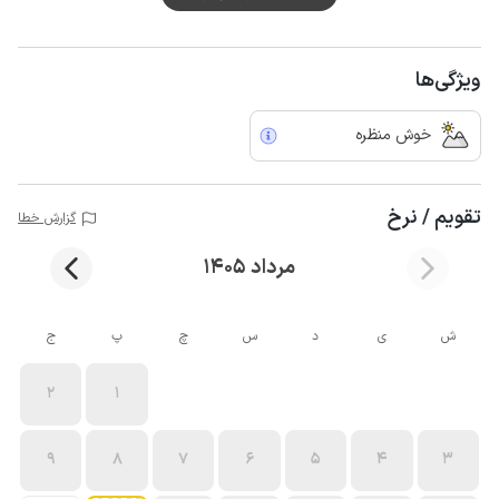
ویژگی‌ها
خوش منظره
تقویم / نرخ
گزارش خطا
مرداد 1405
ش
ی
د
س
چ
پ
ج
2
1
9
8
7
6
5
4
3