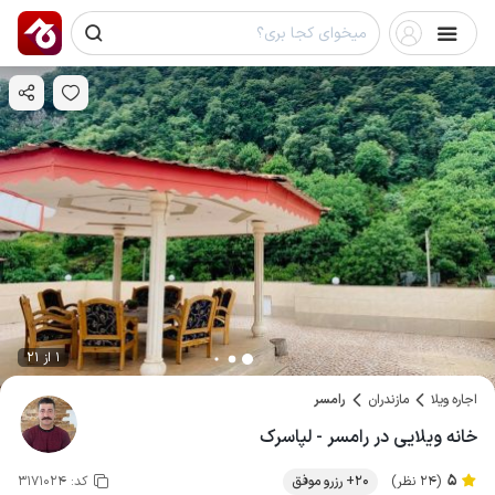
1 از 21
اجاره ویلا
مازندران
رامسر
خانه ویلایی در رامسر - لپاسرک
5
(24 نظر)
20+ رزرو موفق
کد:
3171024