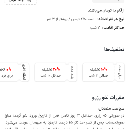
ارقام به تومان می‌باشند
نرخ هر نفر اضافه:
+250٬000 تومان / بیشتر از 3 نفر
حداکثر اقامت:
7 شب
تخفیف‌ها
لحظه آخری
میان مدت
بلند مدت
10
%
20
%
10
%
تخفیف
تخفیف
تخف
حداقل 3 شب
حداقل 10 شب
برای فرد
مقررات لغو رزرو
سیاست متعادل:
در صورتی که رزرو، حداقل 3 روز کامل قبل از تاریخ ورود لغو گردد؛ مبلغ
صورتحساب پس از کسر حداکثر 15 درصد کارمزد به میهمان عودت می‌شود.