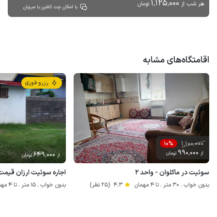
1٬125٬000
هر شب از
تومان
با امکان چت آنلاین با میزبان
اقامتگاه‌های مشابه
رزرو فوری
1٬100٬000
10%
990٬000
از
تومان
649٬000
از
تومان
سوئیت در ماکلوان - واحد ۲
اجاره سوئیت ارزان قیمت 
بدون خواب . 30 متر . تا 4 مهمان
4.3
(25 نظر)
بدون خواب . 15 متر . تا 4 مهمان