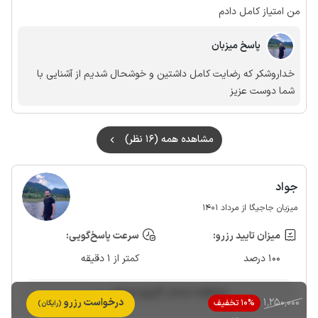
من امتیاز کامل دادم
پاسخ میزبان
خداروشکر که رضایت کامل داشتین و خوشحال شدیم از آشنایی با
شما دوست عزیز
مشاهده همه (16 نظر)
جواد
میزبان جاجیگا از مرداد 1401
میزان تایید رزرو:
سرعت پاسخ‌گویی:
100 درصد
کمتر از 1 دقیقه
مشاهده حساب کاربری میزبان
1٬250٬000
درخواست رزرو
10% تخفیف
(رایگان)