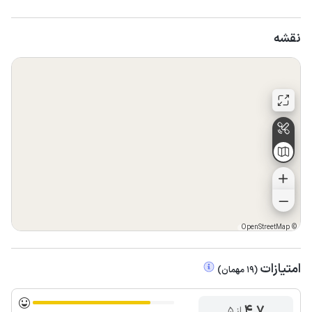
نقشه
OpenStreetMap
©
امتیازات
(
19
مهمان
)
4.7
از ۵