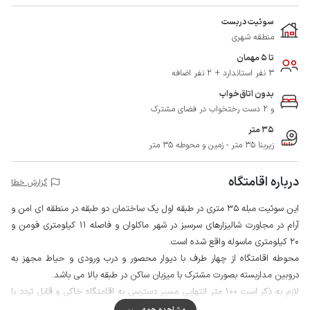
سوئیت دربست
منطقه شهری
تا 5 مهمان
3 نفر استاندارد + 2 نفر اضافه
بدون اتاق‌خواب
و 2 دست رختخواب در فضای مشترک
35 متر
زیربنا 35 متر - زمین و محوطه 35 متر
درباره اقامتگاه
گزارش خطا
این سوئیت مبله 35 متری در طبقه اول یک ساختمان دو طبقه در منطقه ای امن و
آرام در مجاورت شالیزارهای سرسبز در شهر ماکلوان و فاصله 11 کیلومتری فومن و
20 کیلومتری ماسوله واقع شده است.
محوطه اقامتگاه از چهار طرف با دیوار محصور و درب ورودی و حیاط مجهز به
دروبین مداربسته بصورت مشترک با میزبان ساکن در طبقه بالا می باشد.
لازم به ذکر است 100 متر انتهایی مسیر دسترسی به اقامتگاه خاکی و قابل تردد با
انواع خودرو می باشد.
مشاهده همه