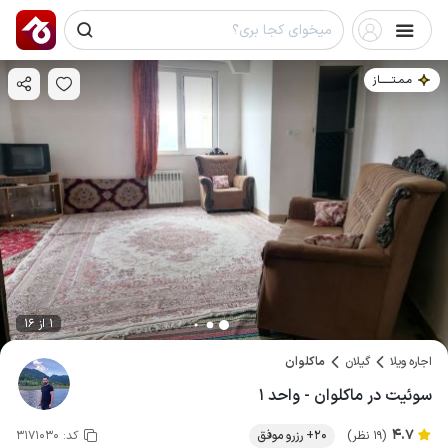
مـمـتــــــاز
1 از 16
اجاره ویلا
گیلان
ماکلوان
سوئیت در ماکلوان - واحد ۱
4.7
(19 نظر)
20+ رزرو موفق
کد:
3171030