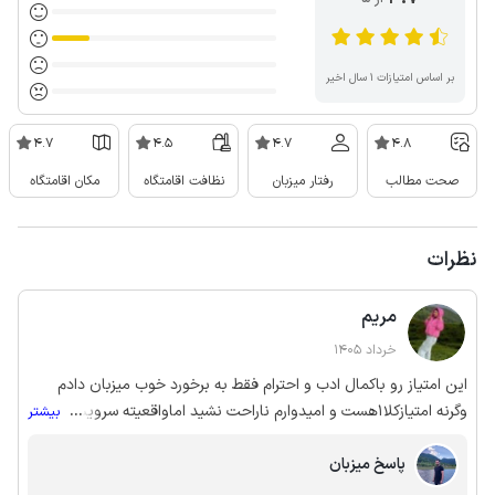
بر اساس امتیازات ۱ سال اخیر
4.7
4.5
4.7
4.8
صحت مطالب
رفتار میزبان
نظافت اقامتگاه
مکان اقامتگاه
نظرات
مریم
خرداد 1405
این امتیاز رو باکمال ادب و احترام فقط به برخورد خوب میزبان دادم
وگرنه امتیازکلا1هست و امیدوارم ناراحت نشید اماواقعیته سرویس
...
بیشتر
بهداشتی به حدی بوی بدمیدادو هواکش پاسخگو نبوداصلا نمیتونستی
پاسخ میزبان
بخوابی و خونه از بس بوی نم ونامیدادگفتیم چراتوری نداره که هوا رفت
وامدکنه گفتن تابستون میزنن.توری باچسب هزینه ش150تومنه حداقل