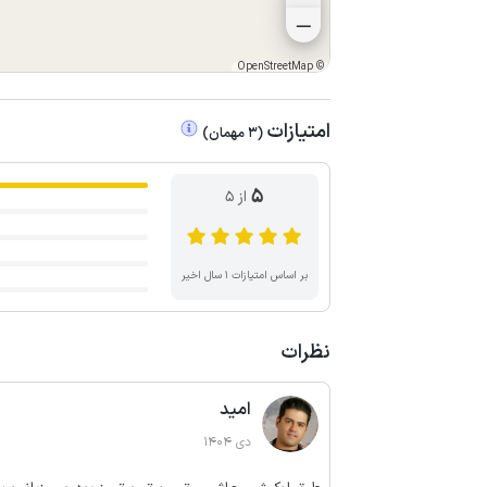
OpenStreetMap
©
امتیازات
(
3
مهمان
)
5
از ۵
بر اساس امتیازات ۱ سال اخیر
نظرات
امید
دی 1404