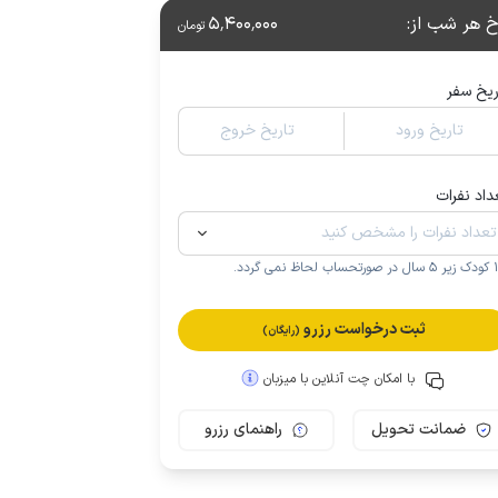
خ هر شب از
:
5٬400٬000
تومان
ریخ سفر
تاریخ ورود
تاریخ خروج
داد نفرات
.
ثبت درخواست رزرو
(رایگان)
با امکان چت آنلاین با میزبان
ضمانت تحویل
راهنمای رزرو