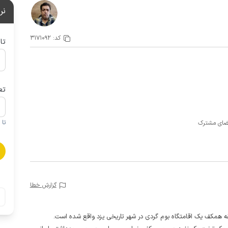
نر
کد:
3171092
تا
تع
تا 1 کودک زیر 5 سال در صورتحساب لحاظ نمی گردد
گزارش خطا