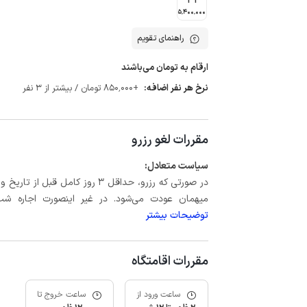
31
5٬400٬000
راهنمای تقویم
ارقام به تومان می‌باشند
نرخ هر نفر اضافه:
+850٬000 تومان / بیشتر از 3 نفر
مقررات لغو رزرو
سیاست متعادل:
میهمان عودت می‌شود. در غیر اینصورت اجاره شب اول بعلاوه حداکثر 15 درص
توضیحات بیشتر
مقررات اقامتگاه
ساعت ورود از
ساعت خروج تا