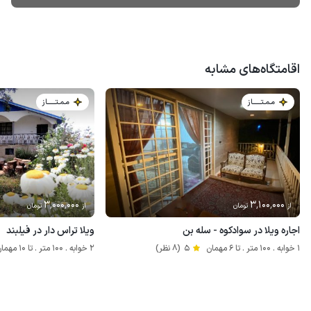
اقامتگاه‌های مشابه
مـمـتــــــاز
مـمـتــــــاز
3٬000٬000
3٬100٬000
از
تومان
از
تومان
اجاره ویلا در سوادکوه - سله بن
ویلا تراس دار در فیلبند
1 خوابه . 100 متر . تا 6 مهمان
5
(8 نظر)
2 خوابه . 100 متر . تا 10 مهمان