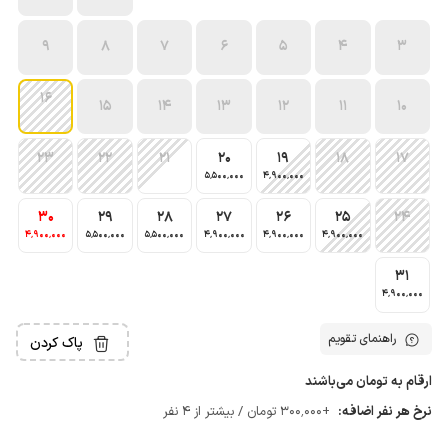
9
8
7
6
5
4
3
16
15
14
13
12
11
10
23
22
21
20
19
18
17
5٬500٬000
4٬900٬000
30
29
28
27
26
25
24
4٬900٬000
5٬500٬000
5٬500٬000
4٬900٬000
4٬900٬000
4٬900٬000
31
4٬900٬000
راهنمای تقویم
پاک کردن
ارقام به تومان می‌باشند
نرخ هر نفر اضافه:
+300٬000 تومان / بیشتر از 4 نفر