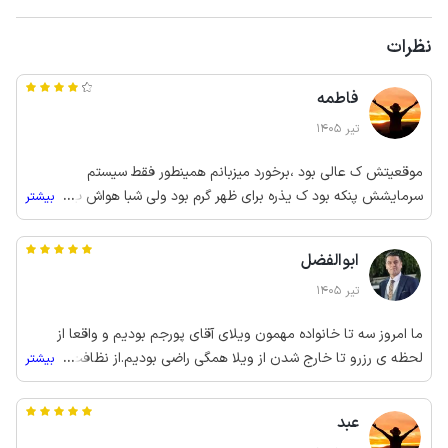
نظرات
فاطمه
تیر 1405
موقعیتش ک عالی بود ،برخورد میزبانم همینطور فقط سیستم
سرمایشش پنکه بود ک یذره برای ظهر گرم بود ولی شبا هواش ب شدت
...
بیشتر
خنک بود
ابوالفضل
تیر 1405
ما امروز سه تا خانواده مهمون ویلای آقای پورجم بودیم و واقعا از
لحظه ی رزرو تا خارج شدن از ویلا همگی راضی بودیم.از نظافت ویلا و
...
بیشتر
امکاناتی که واسه مهمان ها تدارک دیدن و همچنین راهنمایی آقای پور
جم عزیز ،همه و همه باعث شدن این سفر یکی از خاطره انگیز ترین
عبد
سفرهامون باشه .این که چه وسایلی رو باید با خودمون ببریم یا بخریم