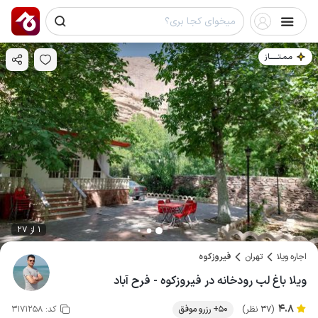
مـمـتــــــاز
1 از 27
اجاره ویلا
تهران
فیروزکوه
ویلا باغ لب رودخانه در فیروزکوه - فرح آباد
4.8
(37 نظر)
50+ رزرو موفق
کد:
3171258