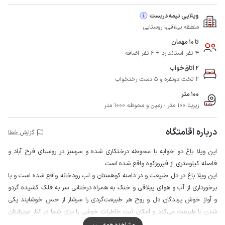
ویلایی نیمه دربست
منطقه ییلاقی، روستایی
تا 10 مهمان
4 نفر استاندارد + 6 نفر اضافه
2 اتاق‌خواب
2 تخت دونفره و 5 دست رختخواب
100 متر
زیربنا 100 متر - زمین و محوطه 1000 متر
درباره اقامتگاه
گزارش خطا
این ویلا باغ دو خوابه با محوطه درختکاری شده و سرسبز در روستای فرح آباد و
فاصله کیلومتری از فیروزکوه واقع شده است.
این ویلا باغ در دل طبیعت و در دامنه کوهستان و لب رودخانه واقع شده است و با
برخورداری از آب و هوای ییلاقی و خنک به همراه درختانی سر به فلک کشیده گردو
و آواز خوش پرندگان دل و روح هر طبیعت‌گردی را سرشار از حس خوشایند یکی
شدن با طبیعت می‌کند و امکان ثبت خاطرات خوشی را برای شما در کنار عزیزانتان
فراهم می آورد.
مشاهده همه