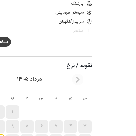
پارکینگ
سیستم سرمایش
سرایدار/نگهبان
استخر
مشاهده ه
تقویم / نرخ
مرداد 1405
ش
ی
د
س
چ
پ
1
8
7
6
5
4
3