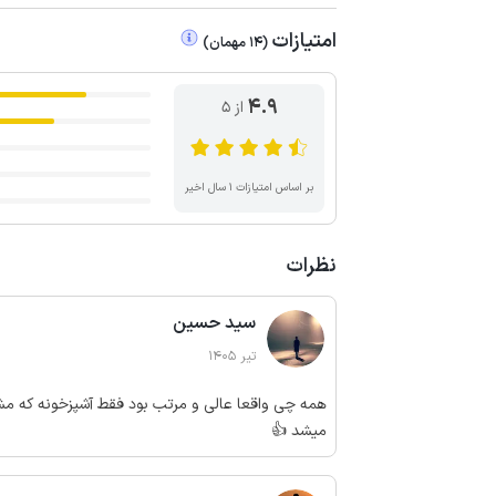
امتیازات
(
14
مهمان
)
4.9
از ۵
بر اساس امتیازات ۱ سال اخیر
نظرات
سید حسین
تیر 1405
همه چی واقعا عالی و مرتب بود فقط آشپزخونه که مشت
میشد 👍