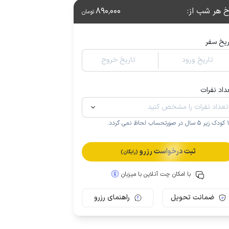
خ هر شب از
:
890٬000
تومان
ریخ سفر
تاریخ ورود
تاریخ خروج
داد نفرات
.
ثبت درخواست رزرو
(رایگان)
با امکان چت آنلاین با میزبان
ضمانت تحویل
راهنمای رزرو