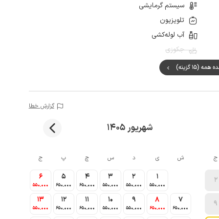
سیستم گرمایشی
تلویزیون
آب لوله‌کشی
جکوزی
مه (15 گزینه)
گزارش خطا
شهریور 1405
ج
ش
ی
د
س
چ
پ
ج
6
5
4
3
2
1
2
550٬000
650٬000
650٬000
550٬000
550٬000
550٬000
13
12
11
10
9
8
7
9
550٬000
650٬000
650٬000
550٬000
550٬000
650٬000
650٬000