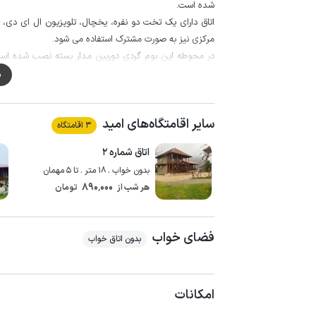
شده است.
اتاق دارای یک تخت دو نفره، یخچال، تلویزیون ال ای دی
مرکزی نیز به صورت مشترک استفاده می شود.
در محوطه این بوم گردی دوربین مدار بسته نصب شده است 
دورهمی و شب نشینی میهمانان گرامی میز و صندلی تعبیه 
م
شما می توانید با طی مسافت حدود 300 متر به سوپرمارکت و نانوایی دسترسی پیدا نمایید.
لازم به ذکر است در این منطقه اینترنت همراه برای هر دو اپراتور همر
سایر اقامتگاه‌های امید
این بوم گردی در شهر چوبر تالش با مردمی خونگرم و مهمان 
3 اقامتگاه
منطقه آشنا شوید، غذاهای محلی را امتحان کنید، از آب و هو
اتاق شماره ۲
سپری نمایید.
بدون خواب . 18 متر . تا 5 مهمان
890٬000
هر شب از
تومان
باشد.
فضای خواب
بدون اتاق خواب
امکانات