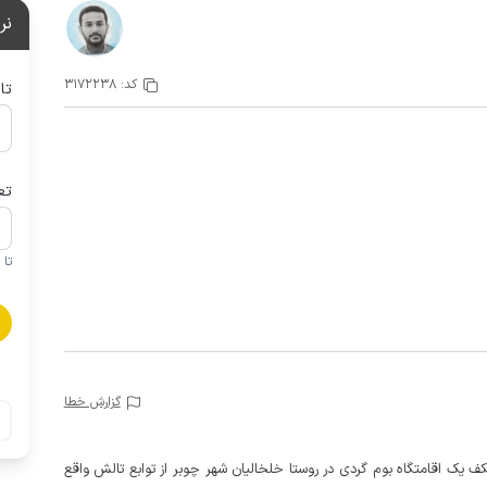
نر
کد:
3172238
تا
تع
تا 1 کودک زیر 5 سال در صورتحساب لحاظ نمی گردد
گزارش خطا
راه 4 اتاق دیگر در طبقه همکف یک اقامتگاه بوم گردی در روستا خلخالیان شهر چوبر از توابع تالش واقع