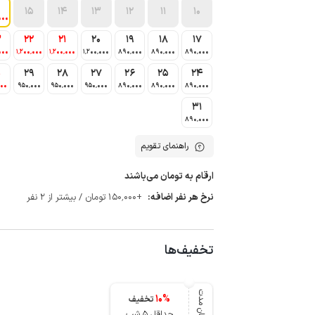
15
14
13
12
11
10
000
3
22
21
20
19
18
17
000
1٬200٬000
1٬200٬000
1٬200٬000
890٬000
890٬000
890٬000
0
29
28
27
26
25
24
000
950٬000
950٬000
950٬000
890٬000
890٬000
890٬000
31
890٬000
راهنمای تقویم
ارقام به تومان می‌باشند
نرخ هر نفر اضافه:
+150٬000 تومان / بیشتر از 2 نفر
تخفیف‌ها
میان مدت
10
%
تخفیف
حداقل 5 شب