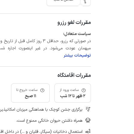
مقررات لغو رزرو
سیاست متعادل:
میهمان عودت می‌شود. در غیر اینصورت اجاره شب اول بعلاوه حداکثر 15 درص
توضیحات بیشتر
مقررات اقامتگاه
ساعت ورود از
ساعت خروج تا
2 ظهر تا 12 شب
11 صبح
برگزاری جشن کوچک با هماهنگی میزبان امکانپذیر
همراه داشتن حیوان خانگی ممنوع است.
استعمال دخانیات (سیگار، قلیان و ...) در داخل اق