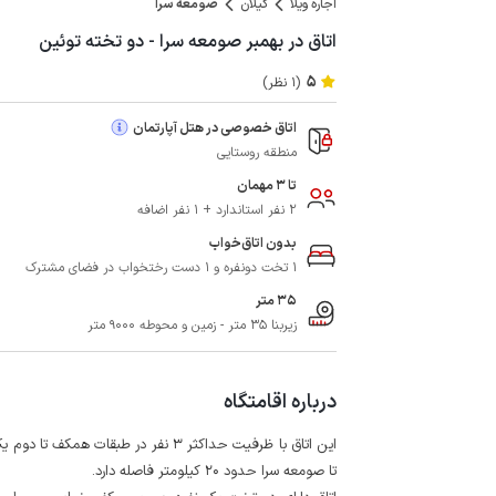
اجاره ویلا
گیلان
صومعه سرا
اتاق در بهمبر صومعه سرا - دو تخته توئین
5
(1 نظر)
اتاق خصوصی در هتل آپارتمان
منطقه روستایی
تا 3 مهمان
2 نفر استاندارد + 1 نفر اضافه
بدون اتاق‌خواب
1 تخت دونفره و 1 دست رختخواب در فضای مشترک
35 متر
زیربنا 35 متر - زمین و محوطه 9000 متر
درباره اقامتگاه
این اتاق با ظرفیت حداکثر 3 نفر در ط
تا صومعه سرا حدود 20 کیلومتر فاصله دارد.