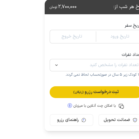
خ هر شب از
:
2٬700٬000
تومان
ریخ سفر
تاریخ ورود
تاریخ خروج
داد نفرات
.
ثبت درخواست رزرو
(رایگان)
با امکان چت آنلاین با میزبان
ضمانت تحویل
راهنمای رزرو