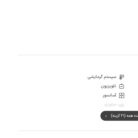
سیستم گرمایشی
تلویزیون
آسانسور
جکوزی
مه (21 گزینه)