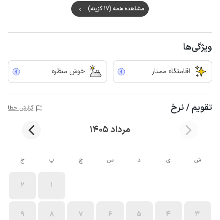
مشاهده همه (17 گزینه)
ویژگی‌ها
اقامتگاه ممتاز
خوش منظره
تقویم / نرخ
گزارش خطا
مرداد 1405
ش
ی
د
س
چ
پ
ج
2
1
9
8
7
6
5
4
3