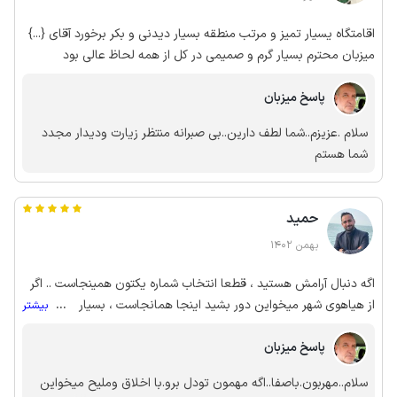
اقامتگاه یسیار تمیز و مرتب منطقه بسیار دیدنی و بکر برخورد آقای {...}
میزبان محترم بسیار گرم و صمیمی در کل از همه لحاظ عالی بود
پاسخ میزبان
سلام .عزیزم..شما لطف دارین..بی صبرانه منتظر زیارت ودیدار مجدد
شما هستم
حمید
بهمن 1402
اگه دنبال آرامش هستید ، قطعا انتخاب شماره یکتون همینجاست .. اگر
از هیاهوی شهر میخواین دور بشید اینجا همانجاست ، بسیار
...
بیشتر
سپاسگذاریم اقا محمد جواد جان 🙏🙏
پاسخ میزبان
سلام..مهربون.باصفا..اگه مهمون تودل برو.با اخلاق وملیح میخواین