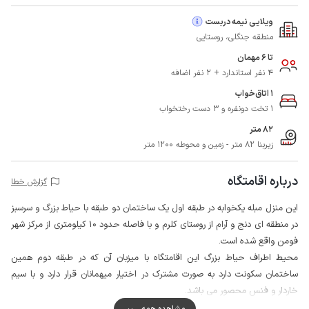
ویلایی نیمه دربست
منطقه جنگلی، روستایی
تا 6 مهمان
4 نفر استاندارد + 2 نفر اضافه
1 اتاق‌خواب
1 تخت دونفره و 3 دست رختخواب
82 متر
زیربنا 82 متر - زمین و محوطه 1200 متر
درباره اقامتگاه
گزارش خطا
این منزل مبله یکخوابه در طبقه اول یک ساختمان دو طبقه با حیاط بزرگ و سرسبز
در منطقه ای دنج و آرام از روستای کلرم و با فاصله حدود 10 کیلومتری از مرکز شهر
فومن واقع شده است.
محیط اطراف حیاط بزرگ این اقامتگاه با میزبان آن که در طبقه دوم همین
ساختمان سکونت دارد به صورت مشترک در اختیار میهمانان قرار دارد و با سیم
خاردار و فنس محصور می باشد.
استفاده معمول از میوه درختان این اقامتگاه برای میهمانان بلامانع است.
مشاهده همه