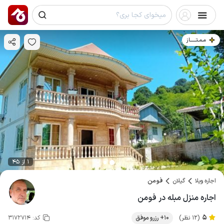
مـمـتــــــاز
1 از 45
اجاره ویلا
گیلان
فومن
اجاره منزل مبله در فومن
5
(12 نظر)
10+ رزرو موفق
کد:
3172714