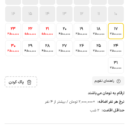
16
15
14
13
12
11
10
23
22
21
20
19
18
17
3٬500٬000
5٬500٬000
5٬500٬000
4٬500٬000
3٬500٬000
3٬500٬000
3٬500٬000
30
29
28
27
26
25
24
3٬500٬000
4٬500٬000
4٬500٬000
3٬500٬000
3٬500٬000
3٬500٬000
3٬500٬000
31
3٬500٬000
راهنمای تقویم
پاک کردن
ارقام به تومان می‌باشند
نرخ هر نفر اضافه:
+2٬000٬000 تومان / بیشتر از 4 نفر
حداقل اقامت:
2 شب