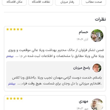
صحت مطالب
رفتار میزبان
نظافت اقامتگاه
مکان اقامتگاه
نظرات
حسام
آبان 1404
ضمن تشکر فراوان از مالک محترم بهداشت ویلا عالی موقعیت و ویوی
ویلا عالی ویلا مطابق با مشخصات و اطلاعات ثبت شده در جاجیگا بود
...
بیشتر
محیطی دنج،امن و آرام .....
پاسخ میزبان
باسلام..خدمت دوست گرامی.مهمان نجیب ویلا .بااخلاق وبا کلاس
..افتخارم میزبانی با دل وجان برای شماست .هیچ وقت فراموش تان
...
بیشتر
نمیکنم.
مهدی
مهر 1403