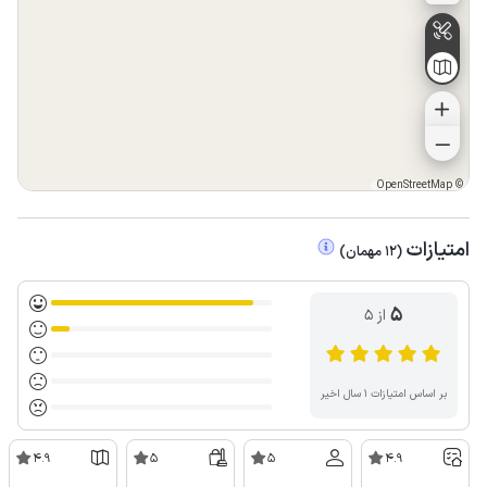
OpenStreetMap
©
امتیازات
(
12
مهمان
)
5
از ۵
بر اساس امتیازات ۱ سال اخیر
4.9
5
5
4.9