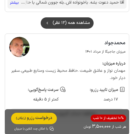
آقا حمید دعوت بشه. باخونواده اش..بله جوون شمالی با حال وخوش
...
بیشتر
تیپ وفوق العاده خونواده دوست..اقا حمید خوش باشید درکنار خانم
نجیب تون..یا علی
مشاهده همه (12 نظر)
محمدجواد
میزبان جاجیگا از مرداد 1401
درباره‌ میزبان:
مهمان نواز و عاشق طبیعت .حافظ محیط زیست ومنابع طبیعی..سفیر
دیار خود.
میزان تایید رزرو:
سرعت پاسخ‌گویی:
17 درصد
کمتر از 5 دقیقه
مشاهده حساب کاربری میزبان
درخواست رزرو
10% تخفیف از 10 شب
(رایگان)
3٬500٬000
هر شب از
تومان
با امکان چت آنلاین با میزبان