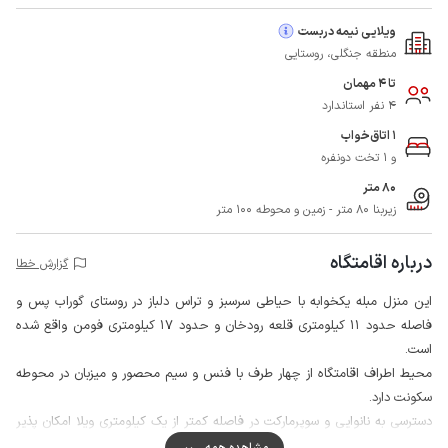
ویلایی نیمه دربست
منطقه جنگلی، روستایی
تا 4 مهمان
4 نفر استاندارد
1 اتاق‌خواب
و 1 تخت دونفره
80 متر
زیربنا 80 متر - زمین و محوطه 100 متر
درباره اقامتگاه
گزارش خطا
این منزل مبله یکخوابه با حیاطی سرسبز و تراس دلباز در روستای گوراب پس و
فاصله حدود 11 کیلومتری قلعه رودخان و حدود 17 کیلومتری فومن واقع شده
است.
محیط اطراف اقامتگاه از چهار طرف با فنس و سیم محصور و میزبان در محوطه
سکونت دارد.
دسترسی به نانوایی و سوپرمارکت در فاصله کمتر از یک کیلومتری ویلا امکان پذیر
است.
مشاهده همه