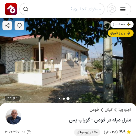
مـمـتــــــاز
رزرو فوری
1 از 22
اجاره ویلا
گیلان
فومن
منزل مبله در فومن - گوراب پس
4.9
(38 نظر)
50+ رزرو موفق
کد:
3174367