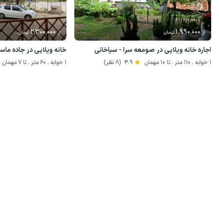
2٬300٬000
1٬990٬000
از
تومان
از
تومان
اجاره خانه ویلایی در صومعه سرا - سیاخانی
خانه ویلایی در جاده ماسو
1 خوابه . 110 متر . تا 10 مهمان
4.9
(8 نظر)
1 خوابه . 60 متر . تا 7 مهمان