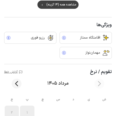
مشاهده همه (14 گزینه)
ویژگی‌ها
اقامتگاه ممتاز
رزرو فوری
مهمان‌نواز
تقویم / نرخ
گزارش خطا
مرداد 1405
ش
ی
د
س
چ
پ
ج
2
1