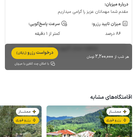
درباره‌ میزبان:
مقدم شما مهمانان عزیز را گرامی میداریم
میزان تایید رزرو:
سرعت پاسخ‌گویی:
86 درصد
کمتر از 1 دقیقه
مشاهده حساب کاربری میزبان
درخواست رزرو
(رایگان)
2٬200٬000
هر شب از
تومان
با امکان چت آنلاین با میزبان
اقامتگاه‌های مشابه
مـمـتــــــاز
مـمـتــــــاز
رزرو فوری
رزرو فوری