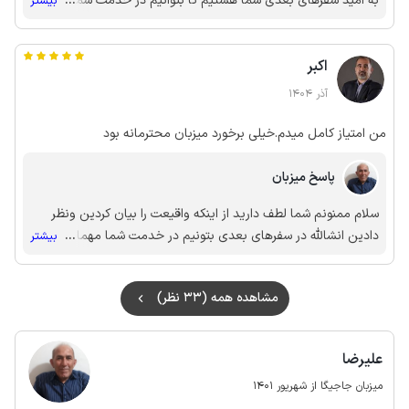
به امید سفرهای بعدی شما هستیم تا بتوانیم در خدمت شما بزگوار
...
بیشتر
باشیم
اکبر
آذر 1404
من امتیاز کامل میدم.خیلی برخورد میزبان محترمانه بود
پاسخ میزبان
سلام ممنونم شما لطف دارید از اینکه واقیعت را بیان کردین ونظر
دادین انشالله در سفرهای بعدی بتونیم در خدمت شما مهمانان
...
بیشتر
محترم باشیم
مشاهده همه (33 نظر)
علیرضا
میزبان جاجیگا از شهریور 1401