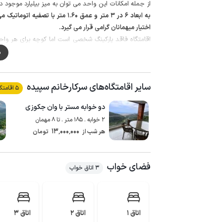
از جمله امکانات این واحد می توان به میز بیلیارد موجود د
به ابعاد 6 در 3 متر و عمق 1.60 
اختیار میهمانان گرامی قرار می گیرد.
اقامتگاه فاقد پارکینگ شخصی است اما کوچه برای هر وا
دوربین مداربسته می باشد که محوطه اطراف را تحت پوشش 
م
دفتر کار مجموعه و یک واحد نگهبانی شبانه نیز در طبقه مث
برای تهیه مایحتاج روزانه نانوایی و وسوپرمارکت در فاصله حدود 3 کیلومتری در دسترس 
سایر اقامتگاه‌های سرکارخانم سپیده
5 اقامتگاه
پوشش اینترنت برای همراه اول می باشد.
دو خوابه مستر با وان جکوزی
دریاچه سد مجیران ، قلعه تاریخی مارکوه و ییلاق زیبای جوا
2 خوابه . 185 متر . تا 8 مهمان
13٬000٬000
هر شب از
تومان
فضای خواب
3 اتاق خواب
اتاق 1
اتاق 2
اتاق 3