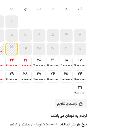
ش
ی
د
س
چ
پ
1
8
7
6
5
4
3
15
14
13
12
11
10
٬000
3
22
21
20
19
18
17
٬000
11٬000٬000
11٬000٬000
11٬000٬000
11٬000٬000
11٬000٬000
11٬000٬000
0
29
28
27
26
25
24
٬000
11٬000٬000
11٬000٬000
11٬000٬000
11٬000٬000
11٬000٬000
11٬000٬000
31
11٬000٬000
راهنمای تقویم
ارقام به تومان می‌باشند
نرخ هر نفر اضافه:
+750٬000 تومان / بیشتر از 8 نفر