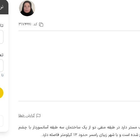
نر
کد:
3174991
تا
تع
تا 1 کودک زیر 5 سال در صورتحساب لحاظ نمی گردد
گزارش خطا
ب مستر دارد در طبقه منفی دو از یک ساختمان سه طبقه آسانسوردار با چشم
ا شهر زیبای رامسر حدود 12 کیلومتر فاصله دارد.