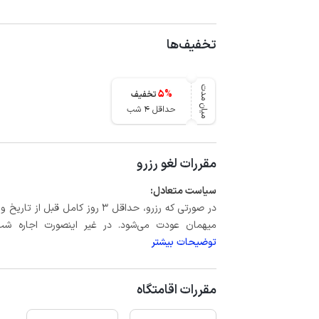
تخفیف‌ها
میان مدت
5
%
تخفیف
حداقل 4 شب
مقررات لغو رزرو
سیاست متعادل:
میهمان عودت می‌شود. در غیر اینصورت اجاره شب اول بعلاوه حداکثر 15 درص
توضیحات بیشتر
مقررات اقامتگاه