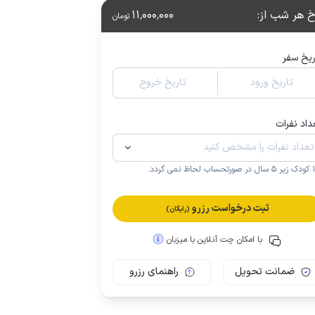
خ هر شب از
:
11٬000٬000
تومان
ریخ سفر
تاریخ ورود
تاریخ خروج
داد نفرات
.
ثبت درخواست رزرو
(رایگان)
با امکان چت آنلاین با میزبان
ضمانت تحویل
راهنمای رزرو