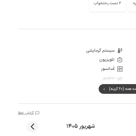
2 دست رختخواب
سیستم گرمایشی
تلویزیون
آسانسور
جکوزی
ه (20 گزینه)
گزارش خطا
شهریور 1405