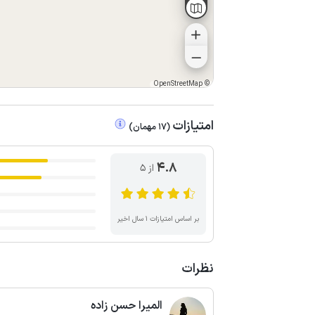
OpenStreetMap
©
امتیازات
(
17
مهمان
)
4.8
از ۵
بر اساس امتیازات ۱ سال اخیر
نظرات
المیرا حسن زاده