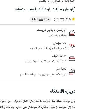
اجاره ویلا
مازندران
رامسر
آپارتمان مبله در اربه کله رامسر - بنفشه
4.8
(17 نظر)
20+ رزرو موفق
آپارتمان، ویلایی دربست
منطقه روستایی
تا 10 مهمان
8 نفر استاندارد + 2 نفر اضافه
3 اتاق‌خواب
3 تخت دونفره و 2 دست رختخواب
185 متر
زیربنا 185 متر - زمین و محوطه 200 متر
درباره اقامتگاه
این واحد مبله سه خوابه با معماری دلباز که یک اتاق خوا
اندازی سرسبز از کوه، جنگل در روستای توریستی اربه کله واقع شده است و ب