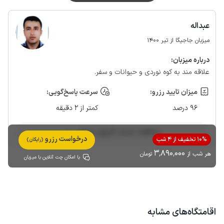
عبداله
میزبان جاجیگا از تیر 1400
درباره‌ میزبان:
علاقه مند به کوه نوردی و حیوانات و سفر.
میزان تایید رزرو:
سرعت پاسخ‌گویی:
96 درصد
کمتر از 2 دقیقه
مشاهده حساب کاربری میزبان
درخواست رزرو
10% تخفیف از 4 شب
(رایگان)
3٬890٬000
هر شب از
تومان
با امکان چت آنلاین با میزبان
اقامتگاه‌های مشابه