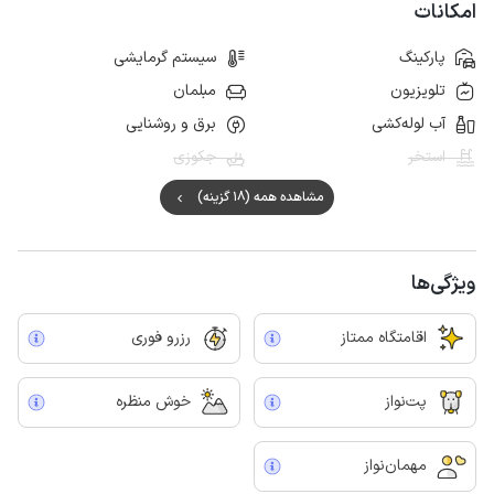
500 متر انتهایی مسیر دسترسی به اقامتگاه خاکی، کفی و قابل تردد برای انواع
امکانات
خودرو می باشد.
پارکینگ
سیستم گرمایشی
مسیر دسترسی به فیلبند از جاده هراز منشعب می‌شود. این جاده کوهستانی پرپیچ
و خم دارای شیب‌ تند و عرض کم در برخی نقاط است. اطمینان از سلامت فنی
تلویزیون
مبلمان
خودرو و رانندگی با احتیاط در طول این مسیر الزامی است و ترجیحا به نحوی
آب لوله‌کشی
برق و روشنایی
برنامه ریزی شود که در نور روز تا مقصد رانندگی کنید.
استخر
جکوزی
مشاهده همه (18 گزینه)
ویژگی‌ها
اقامتگاه ممتاز
رزرو فوری
پت‌نواز
خوش منظره
مهمان‌نواز