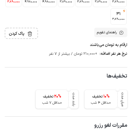
3٬890٬000
4٬980٬000
4٬980٬000
3٬890٬000
3٬890٬000
3٬890٬000
3٬890٬000
31
3٬890٬000
راهنمای تقویم
پاک کردن
ارقام به تومان می‌باشند
نرخ هر نفر اضافه:
+210٬000 تومان / بیشتر از 7 نفر
تخفیف‌ها
میان مدت
بلند مدت
20
%
10
%
تخفیف
تخفیف
حداقل 4 شب
حداقل 7 شب
مقررات لغو رزرو