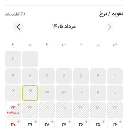
تقویم / نرخ
گزارش خطا
مرداد 1405
ش
ی
د
س
چ
پ
ج
2
1
9
8
7
6
5
4
3
16
15
14
13
12
11
10
23
22
21
20
19
18
17
3٬890٬000
30
29
28
27
26
25
24