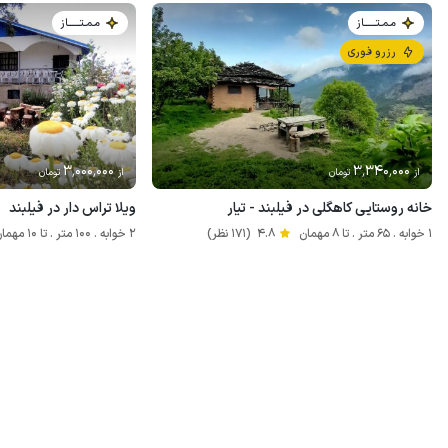
مـمـتــــــاز
مـمـتــــــاز
رزرو فوری
3٬000٬000
3٬340٬000
از
تومان
از
تومان
خانه روستایی کاهگلی در فیلبند - تیار
ویلا تراس دار در فیلبند
1 خوابه . 65 متر . تا 8 مهمان
4.8
(171 نظر)
2 خوابه . 100 متر . تا 10 مهمان