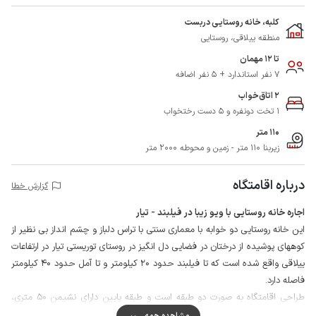
کلبه، خانه روستایی دربست
منطقه ییلاقی، روستایی
تا 12 مهمان
7 نفر استاندارد + 5 نفر اضافه
2 اتاق‌خواب
1 تخت دونفره و 5 دست رختخواب
110 متر
زیربنا 110 متر - زمین و محوطه 2000 متر
درباره اقامتگاه
گزارش خطا
اجاره خانه روستایی با ویو زیبا در فیلبند - تیار
این خانه روستایی دو خوابه با معماری سنتی با تراس دلباز و چشم انداز بی نظیر از
کوههای پوشیده از درختان در فضایی دل انگیز در روستای توریستی تیار در ارتفاعات
ییلاقی واقع شده است که تا فیلبند حدود 20 کیلومتر و تا آمل حدود 40 کیلومتر
فاصله دارد.
طراحی اقامتگاه به صورت دو طبقه است و طبقه پایین دارای نشیمن 50 متری،
آشپزخانه، حمام و سرویس بهداشتی ایرانی در داخل ساختمان و طبقه بالا دارای دو
مشاهده همه