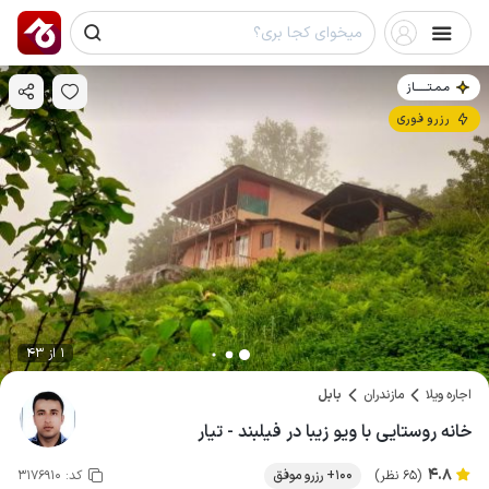
مـمـتــــــاز
رزرو فوری
1 از 43
اجاره ویلا
مازندران
بابل
خانه روستایی با ویو زیبا در فیلبند - تیار
4.8
(65 نظر)
100+ رزرو موفق
کد:
3176910