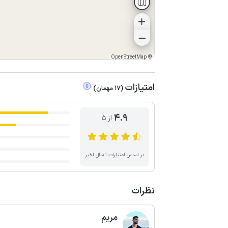
OpenStreetMap
©
امتیازات
(
17
مهمان
)
4.9
از ۵
بر اساس امتیازات ۱ سال اخیر
نظرات
مریم