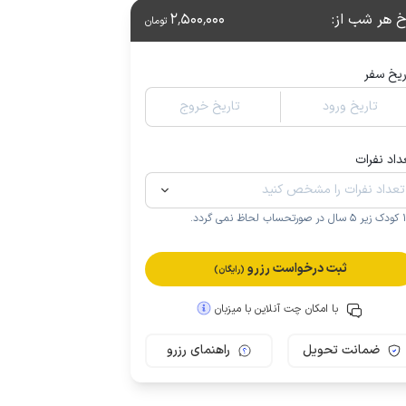
خ هر شب از
:
2٬500٬000
تومان
ریخ سفر
تاریخ ورود
تاریخ خروج
داد نفرات
.
ثبت درخواست رزرو
(رایگان)
با امکان چت آنلاین با میزبان
ضمانت تحویل
راهنمای رزرو