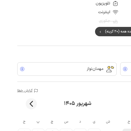
تلویزیون
اینترنت
جکوزی
ه (20 گزینه)
مهمان‌نواز
گزارش خطا
شهریور 1405
ج
ش
ی
د
س
چ
پ
ج