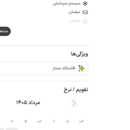
سیستم سرمایش
مبلمان
استخر
مشاهده هم
ویژگی‌ها
اقامتگاه ممتاز
تقویم / نرخ
مرداد 1405
ش
ی
د
س
چ
پ