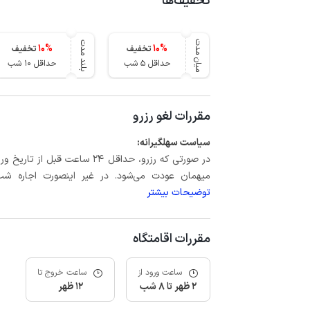
تخفیف‌ها
میان مدت
بلند مدت
10
%
10
%
تخفیف
تخفیف
حداقل 5 شب
حداقل 10 شب
مقررات لغو رزرو
سیاست سهلگیرانه:
میهمان عودت می‌شود. در غیر اینصورت اجاره شب اول بعلاوه حداکثر 15 درص
توضیحات بیشتر
مقررات اقامتگاه
ساعت ورود از
ساعت خروج تا
2 ظهر تا 8 شب
12 ظهر