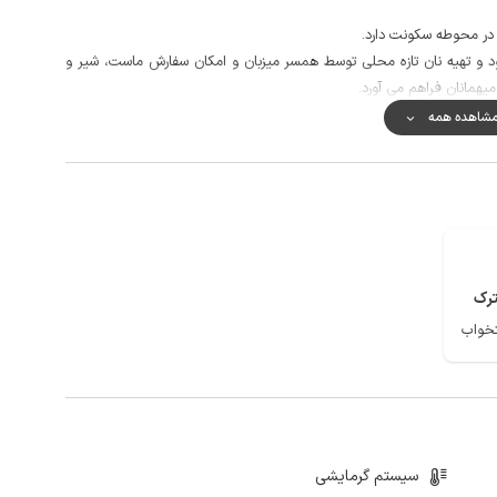
 در محوطه سکونت دارد.
 و تهیه نان تازه محلی توسط همسر میزبان و امکان سفارش ماست، شیر و
یهمانان فراهم می آورد.
افتی در حدود 300 متر امکان پذیر خواهد بود.
شاهده همه
کیفیت پوشش شبکه تلفن همراه برای دو اپراتور همراه اول و ایرانسل در مکالمه عالی و دسترسی به اینترنت به صورت 4g می باشد و
ی از دیدنی های این خطه از گیلان زیبا است.
رک
سیستم گرمایشی