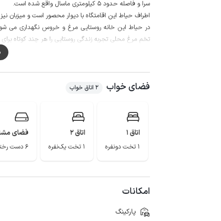
سرا و فاصله حدود 5 کیلومتری ماسال واقع شده است.
اطراف حیاط این اقامتگاه با دیوار محصور است و میزبان نیز
در حیاط این خانه روستایی مرغ و خروس نگهداری می شود
تخم مرغ محلی تجربه زندگی روستایی را هر چند کوتاه برای م
به منظور تهیه مایحتاج روزانه دسترسی به سوپرمارکت و نانوایی با طی نمودن مس
م
اینترنت وای فای رایگان در اختیار میهمانان قرار می گیرد.
فضای خواب
100 متر انتهایی مسیر دسترسی به اقامتگاه خاکی و قابل تردد برای انواع خودرو است.
2 اتاق خواب
بام سبز ماسال، ییلاق اولسبلانگاه، غار آویشو، آبشار وزن بخش
اتاق 1
اتاق 2
فضای مشت
1 تخت دونفره
1 تخت یک‌نفره
6 دست رختخواب
امکانات
پارکینگ