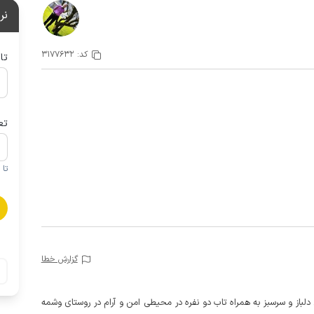
نر
کد:
3177632
تا
تع
تا 1 کودک زیر 5 سال در صورتحساب لحاظ نمی گردد
گزارش خطا
دلباز و سرسبز به همراه تاب دو نفره در محیطی امن و آرام در روستای وشمه