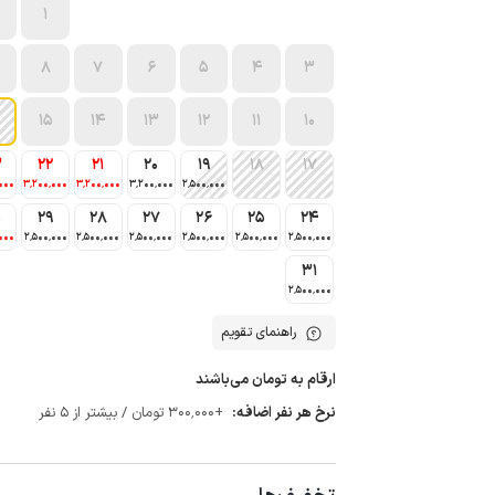
1
8
7
6
5
4
3
15
14
13
12
11
10
3
22
21
20
19
18
17
000
3٬200٬000
3٬200٬000
3٬200٬000
2٬500٬000
0
29
28
27
26
25
24
000
2٬500٬000
2٬500٬000
2٬500٬000
2٬500٬000
2٬500٬000
2٬500٬000
31
2٬500٬000
راهنمای تقویم
ارقام به تومان می‌باشند
نرخ هر نفر اضافه:
+300٬000 تومان / بیشتر از 5 نفر