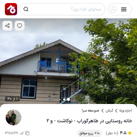
1 از 30
اجاره ویلا
گیلان
صومعه سرا
خانه روستایی در طاهرگوراب - نوکاشت - و ۲
4.5
(10 نظر)
10+ رزرو موفق
کد:
3178129