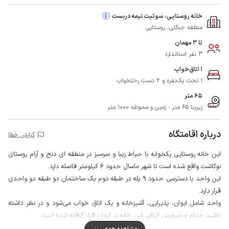
خانه روستایی، سوئیت نیمه دربست
منطقه جنگلی، روستایی
تا 3 مهمان
3 نفر استاندارد
1 اتاق‌خواب
1 تخت یک‌نفره و 2 دست رختخواب
65 متر
زیربنا 65 متر - زمین و محوطه 1000 متر
درباره اقامتگاه
گزارش خطا
این خانه روستایی یکخوابه با حیاط زیبا و سرسبز در منطقه ای دنج و آرام روستای
نوکاشت واقع شده است تا شهر ماسال حدود 6 کیلومتر فاصله دارد.
این واحد با دسترسی حدود 9 پله در طبقه دوم یک ساختمان دو طبقه دو واحدی
قرار دارد.
واحد شامل ایوان، پذیرایی، آشپزخانه و یک اتاق خواب می‌شود و در نظر داشته
باشید حمام و سرویس ایرانی این خانه در ایوان قرار گرفته شده است.
اطراف حیاط از سه طرف با دیوار و از یک طرف با فنس محصور شده است و
مشاهده همه