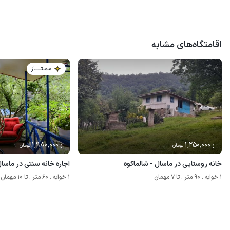
اقامتگاه‌های مشابه
مـمـتــــــاز
1٬980٬000
1٬250٬000
از
تومان
از
تومان
خانه روستایی در ماسال - شالماکوه
اجاره خانه سنتی در ماسا
1 خوابه . 90 متر . تا 7 مهمان
1 خوابه . 60 متر . تا 10 مهمان