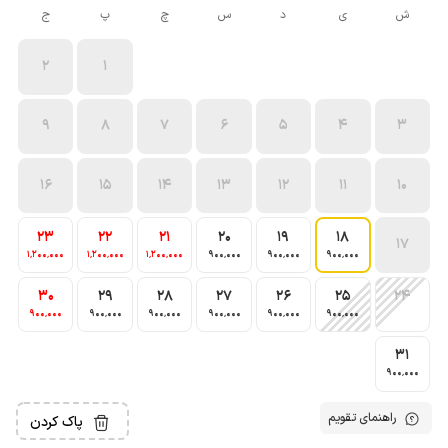
ش
ی
د
س
چ
پ
ج
2
1
9
8
7
6
5
4
3
16
15
14
13
12
11
10
23
22
21
20
19
18
17
1٬200٬000
1٬200٬000
1٬200٬000
900٬000
900٬000
900٬000
30
29
28
27
26
25
24
900٬000
900٬000
900٬000
900٬000
900٬000
900٬000
31
900٬000
راهنمای تقویم
پاک کردن