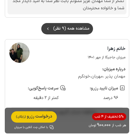
تشکر از شما مهمان عزیز ممنونم بابت نظر شما به امید دایدار مجد
شما و خانواده محترمتان
مشاهده همه (9 نظر)
خانم زهرا
میزبان جاجیگا از مهر 1401
درباره‌ میزبان:
مهمان پذیر ‌،مهربان‌،خونگرم
میزان تایید رزرو:
سرعت پاسخ‌گویی:
96 درصد
کمتر از 2 دقیقه
مشاهده حساب کاربری میزبان
درخواست رزرو
5% تخفیف از 4 شب
(رایگان)
900٬000
هر شب از
تومان
با امکان چت آنلاین با میزبان