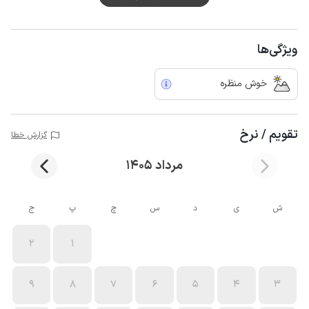
ویژگی‌ها
خوش منظره
تقویم / نرخ
گزارش خطا
مرداد 1405
ش
ی
د
س
چ
پ
ج
2
1
9
8
7
6
5
4
3