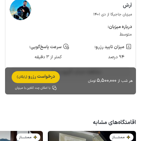
آرش
میزبان جاجیگا از دی 1401
درباره‌ میزبان:
متوسط
میزان تایید رزرو:
سرعت پاسخ‌گویی:
94 درصد
کمتر از 3 دقیقه
مشاهده حساب کاربری میزبان
درخواست رزرو
(رایگان)
5٬500٬000
هر شب از
تومان
با امکان چت آنلاین با میزبان
اقامتگاه‌های مشابه
مـمـتــــــاز
مـمـتــــــاز