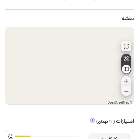
نقشه
OpenStreetMap
©
امتیازات
(
13
مهمان
)