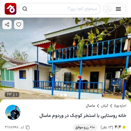
1 از 23
اجاره ویلا
گیلان
ماسال
خانه روستایی با استخر کوچک در وردوم ماسال
4.4
(13 نظر)
10+ رزرو موفق
کد:
3178648