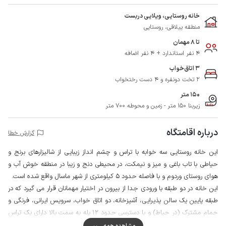
خانه روستایی، ویلایی دربست
منطقه ییلاقی، روستایی
تا 8 مهمان
4 نفر استاندارد + 4 نفر اضافه
3 اتاق‌خواب
2 تخت دونفره و 4 دست رختخواب
150 متر
زیربنا 150 متر - زمین و محوطه 700 متر
درباره اقامتگاه
گزارش خطا
این خانه روستایی سه خوابه با تراس و چشم انداز زیبایی از شالیزارهای برنج و
حیاطی با تاب باغی و میز و نیمکت، در محیطی دنج و زیبا در منطقه خوش آب و
هوای روستای وردوم و با فاصله حدود 5 کیلومتری از شهر ماسال واقع شده است.
این خانه در دو طبقه با ورودی جدا از بیرون در اختیار مهمانان قرار می گیرد که در
طبقه پایین یک سالن پذیرایی، آشپزخانه، دو اتاق خواب، سرویس ایرانی، فرنگی و
حمام مشترک (در حیاط) و با دسترسی حدود 12 پله به سمت بالا دارای یک تراس
بزرگ، اتاق خواب، سرویس ایرانی و حمام مشترک می باشد.
مشاهده همه