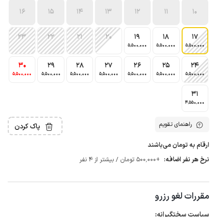
16
15
14
13
12
11
10
23
22
21
20
19
18
17
5٬500٬000
5٬500٬000
5٬500٬000
30
29
28
27
26
25
24
5٬500٬000
5٬500٬000
5٬500٬000
5٬500٬000
5٬500٬000
5٬500٬000
5٬500٬000
31
4٬550٬000
راهنمای تقویم
پاک کردن
ارقام به تومان می‌باشند
نرخ هر نفر اضافه:
+500٬000 تومان / بیشتر از 4 نفر
مقررات لغو رزرو
سیاست سختگیرانه: