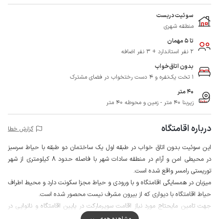
سوئیت دربست
منطقه شهری
تا 5 مهمان
2 نفر استاندارد + 3 نفر اضافه
بدون اتاق‌خواب
1 تخت یک‌نفره و 4 دست رختخواب در فضای مشترک
40 متر
زیربنا 40 متر - زمین و محوطه 40 متر
درباره اقامتگاه
گزارش خطا
این سوئیت بدون اتاق خواب در طبقه اول یک ساختمان دو طبقه با حیاط سرسبز
در محیطی امن و آرام در منطقه سادات شهر با فاصله حدود 8 کیلومتری از شهر
توریستی رامسر واقع شده است.
میزبان در همسایگی اقامتگاه و با ورودی و حیاط مجزا سکونت دارد و محیط اطراف
حیاط اقامتگاه با دیواری که از بیرون مشرف نیست محصور شده است.
جهت تامین مایحتاج مورد نیاز اقامت سوپرمارکت در پایین اقامتگاه و نانوایی در
فاصله حدود 100 متری در دسترس شما می باشد و کیفیت پوشش شبکه تلفن
مشاهده همه