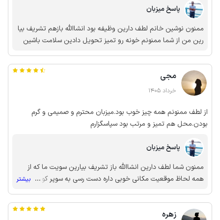
پاسخ میزبان
ممنون نوشین خانم لطف دارین وظیفه بود انشاالله بازهم تشریف بیا
رین من از شما ممنونم خونه رو تمیز تحویل دادین سلامت باشین
مجی
خرداد 1405
از لطف ممنونم همه چیز خوب بود.میزبان محترم و صمیمی و گرم
بودن.محل هم تمیز و مرتب بود سپاسگزارم
پاسخ میزبان
ممنون شما لطف دارین انشاالله باز تشریف بیارین سویت ما که از
همه لحاظ موقعیت مکانی خوبی داره دست رسی به سوپر کورش
...
بیشتر
نانوایی وشیرنی داخل شهر هست با ویو عالی روبر کوه ممنون
زهره