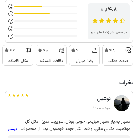
4.8
از ۵
بر اساس امتیازات ۱ سال اخیر
4.7
4.8
5
4.8
صحت مطالب
رفتار میزبان
نظافت اقامتگاه
مکان اقامتگاه
نظرات
نوشین
خرداد 1405
بسیار بسیار بسیار میزبانی خوبی بودن. سوییت تمیز . مثل گل .
موقعیت مکانی عالی. واقعا انگار خونه خودمون بود. از محصولاتشون
...
بیشتر
هم بهمون دادن. خانم و آقای متین و باوقار. سپاسگزارم