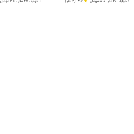
1 خوابه . 60 متر . تا 5 مهمان
4.6
(2 نظر)
1 خوابه . 45 متر . تا 3 مهمان