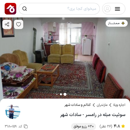
مـمـتــــــاز
1 از 16
اجاره ویلا
مازندران
کتالم و سادات شهر
سوئیت مبله در رامسر - سادات شهر
4.8
(26 نظر)
20+ رزرو موفق
کد:
3180159