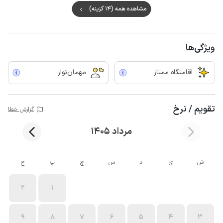
مشاهده همه (14 گزینه)
ویژگی‌ها
اقامتگاه ممتاز
مهمان‌نواز
تقویم / نرخ
گزارش خطا
مرداد 1405
ش
ی
د
س
چ
پ
ج
2
1
9
8
7
6
5
4
3