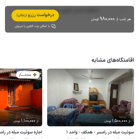
مشاهده حساب کاربری میزبان
درخواست رزرو
(رایگان)
980٬000
هر شب از
تومان
با امکان چت آنلاین با میزبان
اقامتگاه‌های مشابه
مـمـتــــــاز
1٬100٬000
1٬500٬000
از
تومان
از
تومان
سوئیت مبله در رامسر - همکف - واحد ۱
اجاره سوئیت مبله در رام