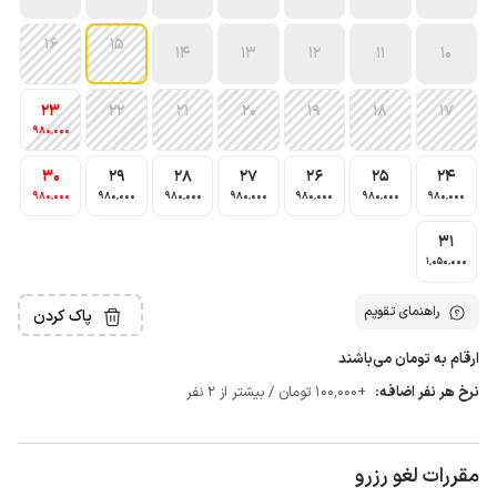
16
15
14
13
12
11
10
23
22
21
20
19
18
17
980٬000
30
29
28
27
26
25
24
980٬000
980٬000
980٬000
980٬000
980٬000
980٬000
980٬000
31
1٬050٬000
راهنمای تقویم
پاک کردن
ارقام به تومان می‌باشند
نرخ هر نفر اضافه:
+100٬000 تومان / بیشتر از 2 نفر
مقررات لغو رزرو