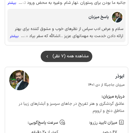
جانبه ما بودن برای رستوران .نهار شام .وغیره به محض ورود تمامی
...
بیشتر
لینکهای مربوطه رو برامون فرستادن واز همه مهمتر مکان اقامتگاه بود
پاسخ میزبان
که به سازهای ابی شوشترفاصله خیلی کمی داشت ...
سلام و عرض ادب سپاس از نظرهای خوب و مشوق کننده برای بهتر
ارائه دادن خدمت به مهمانهای عزیز ...انشالله که سفر بیاد ماندنی و
...
بیشتر
خوبی را در شهرمون شوشتر رقم زده باشید .سپاسگذارم
مشاهده همه (7 نظر)
ابوذر
میزبان جاجیگا از دی 1401
درباره‌ میزبان:
عاشق گردشگری و هنر تفریح در جاهای سرسبز و آبشارهای زیبا در
مناطق دنج و ارووم
میزان تایید رزرو:
سرعت پاسخ‌گویی:
67 درصد
کمتر از 20 دقیقه