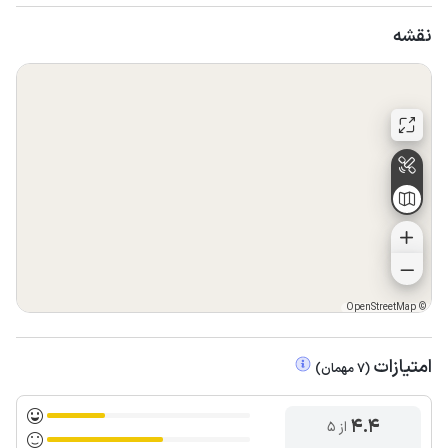
نقشه
OpenStreetMap
©
امتیازات
(
7
مهمان
)
4.4
از ۵