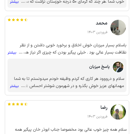
خوب شما .هر چند که گرمای 50 درجه خوزستان نزاشت که سفر خوبی
...
بیشتر
داشته باشی از یه طرف خرابی ماشین و کمر دردی که نابجا بسراغتون
اومد بسیار برای من ناراحت کننده بود انشالاه که در سفر بعدی و در
محمد
بهار خوزستان که بهمن ماه تا فروردین شروع میشه در خدمتتون
باشیم و از جاهای بسیار دیدنی کهن شهر شوشتر لذت ببرید .سفرتون
فروردین 1403
بی خطر و همیشه سلامت باشید
باسلام بسیار میزبان خوش اخلاق و برخورد خوبی داشتن و از نظر
نظافت بسیار عالی بود . خیلی پیگیر بودن که چیزی اگر نیاز هستن محیا
...
بیشتر
کنن تا کمبودی احساس نشه. کلیه امکان تاریخی رو مطلع بودن و
پاسخ میزبان
راهنمایی کردن ، درکل همه چیز عالی بود ‌متشکر از مهمانوازی میزبان.
سلام و درووود هر کاری که کردم وظیفه خودم میدونستم تا به شما
مهمانهای عزیز خوش بگذره و در شهرمون شوشتر احساس غریبی
...
بیشتر
نکنید. تشکر از نظرهای خوب و عالیتون 🌹🌹🙏
رضا
فروردین 1403
سلام همه چیز خوب عالی بود مخصوصا جناب ابوذر خان پیگیر همه