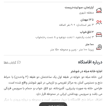
آپارتمان، سوئیت دربست
منطقه شهری
تا 12 مهمان
3 نفر استاندارد + 9 نفر اضافه
2 اتاق‌خواب
3 تخت یک‌نفره، 1 تخت دونفره و 8 دست رختخواب
100 متر
زیربنا 100 متر - زمین و محوطه 150 متر
درباره اقامتگاه
گزارش خطا
اجاره خانه مبله در شوشتر
این خانه مبله دو خوابه در طبقه اول یک ساختمان دو طبقه (2 واحدی) با حیاط
دنج و دسترسی آسان به مراکز تفریحی و تاریخی در شهر شوشتر واقع شده است.
طراحی خانه به صورت پذیرایی، آشپزخانه، دو اتاق خواب و حمام با سرویس فرنگی
می باشد و سرویس بهداشتی ایرانی در محوطه قرار دارد.
اطراف حیاط دنج اقامتگاه با دیوار محصور است و محوطه و دروازه ورودی با دیگر
میهمانان ساکن در طبقه بالا به صورت مشترک استفاده می شود.
مشاهده همه