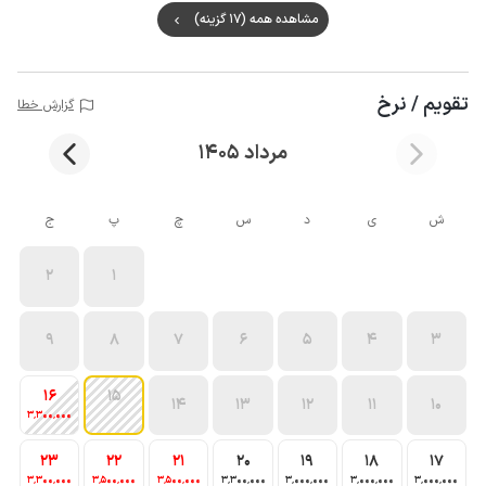
مشاهده همه (17 گزینه)
تقویم / نرخ
گزارش خطا
مرداد 1405
ش
ی
د
س
چ
پ
ج
2
1
9
8
7
6
5
4
3
16
15
14
13
12
11
10
3٬300٬000
23
22
21
20
19
18
17
3٬300٬000
3٬500٬000
3٬500٬000
3٬300٬000
3٬000٬000
3٬000٬000
3٬000٬000