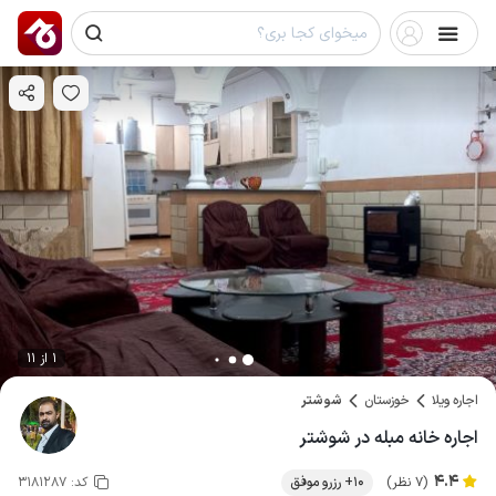
1 از 11
اجاره ویلا
خوزستان
شوشتر
اجاره خانه مبله در شوشتر
4.4
(7 نظر)
10+ رزرو موفق
کد:
3181287