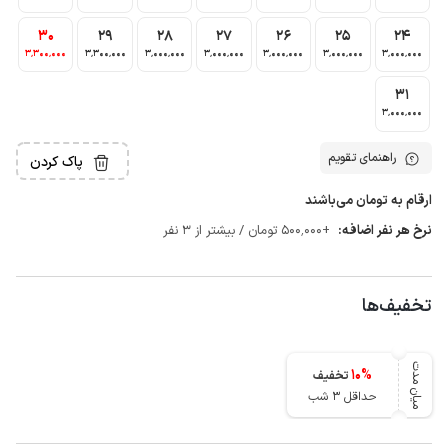
30
29
28
27
26
25
24
3٬300٬000
3٬300٬000
3٬000٬000
3٬000٬000
3٬000٬000
3٬000٬000
3٬000٬000
31
3٬000٬000
راهنمای تقویم
پاک کردن
ارقام به تومان می‌باشند
نرخ هر نفر اضافه:
+500٬000 تومان / بیشتر از 3 نفر
تخفیف‌ها
میان مدت
10
%
تخفیف
حداقل 3 شب