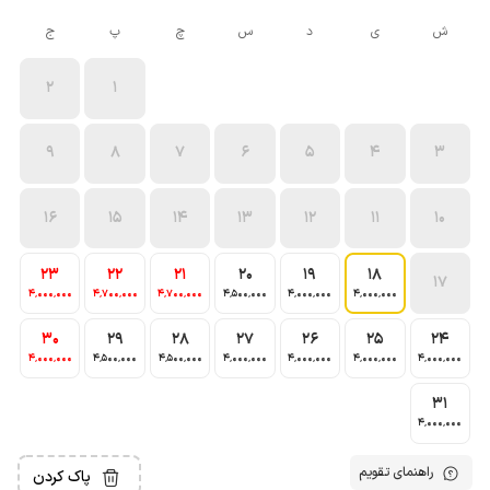
ش
ی
د
س
چ
پ
ج
2
1
9
8
7
6
5
4
3
16
15
14
13
12
11
10
23
22
21
20
19
18
17
4٬000٬000
4٬700٬000
4٬700٬000
4٬500٬000
4٬000٬000
4٬000٬000
30
29
28
27
26
25
24
4٬000٬000
4٬500٬000
4٬500٬000
4٬000٬000
4٬000٬000
4٬000٬000
4٬000٬000
31
4٬000٬000
راهنمای تقویم
پاک کردن