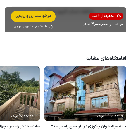
مشاهده حساب کاربری میزبان
درخواست رزرو
10% تخفیف از 3 شب
(رایگان)
4٬000٬000
هر شب از
تومان
با امکان چت آنلاین با میزبان
اقامتگاه‌های مشابه
4٬000٬000
2٬990٬000
از
تومان
از
تومان
خانه مبله با وان جکوزی در نارنجبن رامسر -ط‌۳
خانه مبله در رامسر - چها