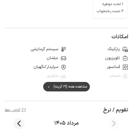
1 تخت دونفره
2 دست رختخواب
امکانات
پارکینگ
سیستم گرمایشی
تلویزیون
مبلمان
آسانسور
سرایدار/نگهبان
استخر
جکوزی
مشاهده همه (19 گزینه)
تقویم / نرخ
گزارش خطا
مرداد 1405