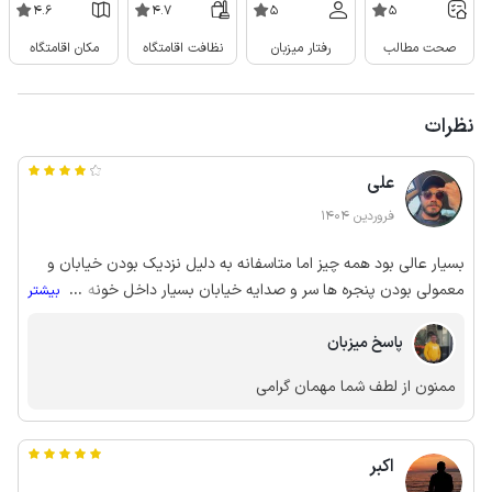
4.6
4.7
5
5
صحت مطالب
رفتار میزبان
نظافت اقامتگاه
مکان اقامتگاه
نظرات
علی
فروردین 1404
بسیار عالی بود همه چیز اما متاسفانه به دلیل نزدیک بودن خیابان و
معمولی بودن پنجره ها سر و صدایه خیابان بسیار داخل خونه حس
...
بیشتر
میشه و خوابیدن سخته
پاسخ میزبان
ممنون از لطف شما مهمان گرامی
اکبر