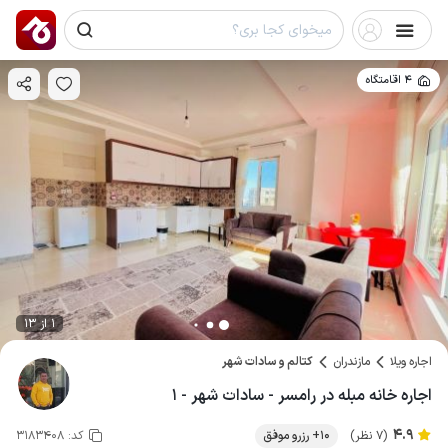
4 اقامتگاه
1 از 13
اجاره ویلا
مازندران
کتالم و سادات شهر
اجاره خانه مبله در رامسر - سادات شهر - ۱
4.9
(7 نظر)
10+ رزرو موفق
کد:
3183408