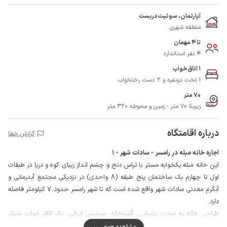
آپارتمان، سوئیت دربست
منطقه شهری
تا 4 مهمان
4 نفر استاندارد
1 اتاق‌خواب
1 تخت دونفره و 2 دست رختخواب
70 متر
زیربنا 70 متر - زمین و محوطه 320 متر
درباره اقامتگاه
گزارش خطا
اجاره خانه مبله در رامسر - سادات شهر - 1
این خانه مبله یکخوابه مستر با تراس دنج و چشم انداز زیبای کوه و دریا در طبقات
اول تا چهارم یک ساختمان پنج طبقه (8 واحدی) در نزدیکی مجتمع آبدرمانی و
آبگرم معدنی سادات شهر واقع شده است که تا شهر رامسر حدود 7 کیلومتر فاصله
دارد.
طراحی خانه به صورت پذیرایی، آشپزخانه، سرویس ایرانی، یک اتاق خواب مستر
دارای حمام مشترک با فرنگی می باشد.
مشاهده همه