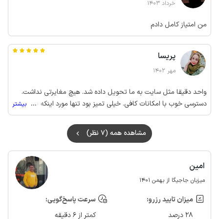
خرداد 1403
من امتیاز کامل دادم
پریسا
مهر 1402
واحد دقیقا مثل سایت به ما تحویل داده شد. هیچ مغایرتی نداشت.
دسترسی خوب با امکانات کافی. خیلی تمیز بود تنها مورد اینکه بهتره
...
بیشتر
ملحفه ها بعد از هربار استفاده شست و شو و تحویل مهمان بعدی داده
بشه.
مشاهده همه (7 نظر)
امین
میزبان جاجیگا از بهمن 1401
میزان تایید رزرو:
سرعت پاسخ‌گویی:
28 درصد
کمتر از 6 دقیقه