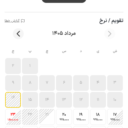
تقویم / نرخ
گزارش خطا
مرداد 1405
ش
ی
د
س
چ
پ
ج
2
1
9
8
7
6
5
4
3
16
15
14
13
12
11
10
23
22
21
20
19
18
17
1٬500٬000
925٬000
925٬000
925٬000
925٬000