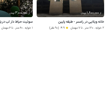
3٬000٬000
1٬800٬000
از
تومان
از
تومان
خانه ویلایی در رامسر - طبقه پایین
سوئیت حیاط دار لب دریا
2 خوابه . 120 متر . تا 7 مهمان
4.9
(90 نظر)
1 خوابه . 60 متر . تا 6 مهمان