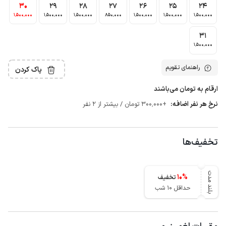
30
29
28
27
26
25
24
1٬500٬000
1٬500٬000
1٬500٬000
850٬000
1٬500٬000
1٬500٬000
1٬500٬000
31
1٬500٬000
راهنمای تقویم
پاک کردن
ارقام به تومان می‌باشند
نرخ هر نفر اضافه:
+300٬000 تومان / بیشتر از 2 نفر
تخفیف‌ها
بلند مدت
10
%
تخفیف
حداقل 10 شب