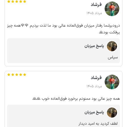
فرشاد
مرداد 1405
درودبرشما رفتار میزبان فوق‌العاده عالی بود ما لذت بردیم 🌹🌹همه چیز
پرفکت بود🙏
پاسخ میزبان
سپاس
فرشاد
مرداد 1405
همه چیز عالی بود ممنونم برخورد فوق‌العاده خوب 🙏🙏
پاسخ میزبان
لطف کردید به امید دیدار