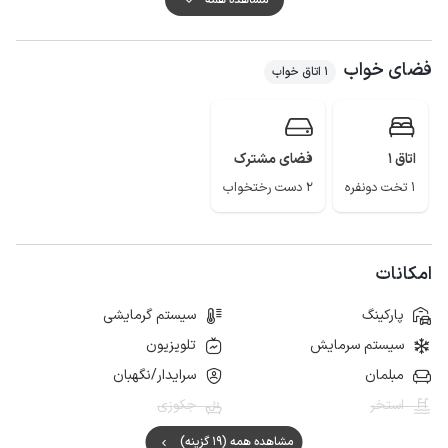
نیز در ورودی اقامتگاه سکونت دارد، همچنین جهت برقراری امنیت پارکینگ مجهز
به دوربین مداربسته می باشد.
فضای خواب
ساحل زیبا سادات شهر با فاصله حدود 3 متری در دسترس شما قرار دارد و
1 اتاق خواب
سوپرمارکت و نانوایی در فاصله حدود 20 متری از اقامتگاه جهت تهیه مایحتاج
مورد نیاز اقامت قابل دسترس می باشد، کیفیت پوشش شبکه تلفن همراه برای
اپراتور ایرانسل و همراه اول در مکالمه عالی و اینترنت نیز به صورت 4g است.
اتاق 1
فضای مشترک
1 تخت دونفره
2 دست رختخواب
امکانات
پارکینگ
سیستم گرمایشی
سیستم سرمایش
تلویزیون
مبلمان
سرایدار/نگهبان
استخر
جکوزی
مشاهده همه (19 گزینه)