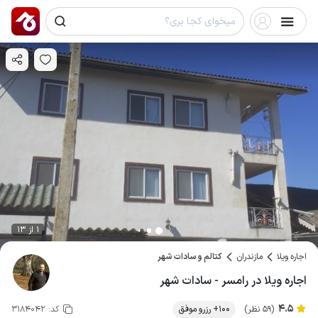
1 از 13
اجاره ویلا
مازندران
کتالم و سادات شهر
اجاره ویلا در رامسر - سادات شهر
4.5
(59 نظر)
100+ رزرو موفق
کد:
3184042