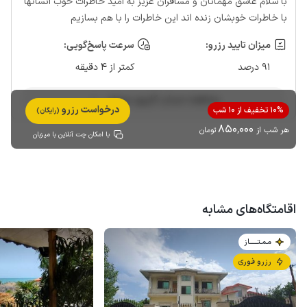
با سلام عاشق مهمانان و مسافران عزیز به امید خاطرات خوب انسانها
با خاطرات خوبشان زنده اند این خاطرات را با هم بسازیم
میزان تایید رزرو:
سرعت پاسخ‌گویی:
91 درصد
کمتر از 4 دقیقه
مشاهده حساب کاربری میزبان
درخواست رزرو
10% تخفیف از 10 شب
(رایگان)
850٬000
هر شب از
تومان
با امکان چت آنلاین با میزبان
اقامتگاه‌های مشابه
مـمـتــــــاز
رزرو فوری