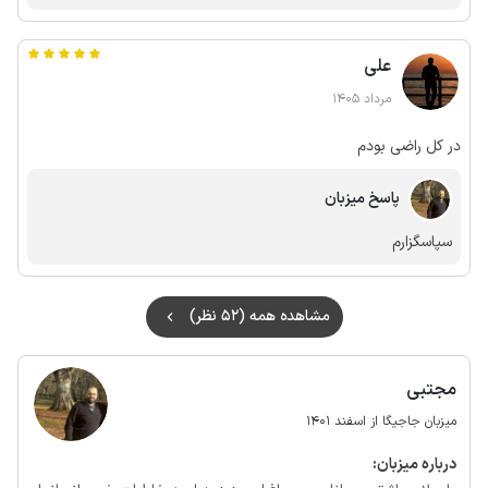
علی
مرداد 1405
در کل راضی بودم
پاسخ میزبان
سپاسگزارم
مشاهده همه (52 نظر)
مجتبی
میزبان جاجیگا از اسفند 1401
درباره‌ میزبان: