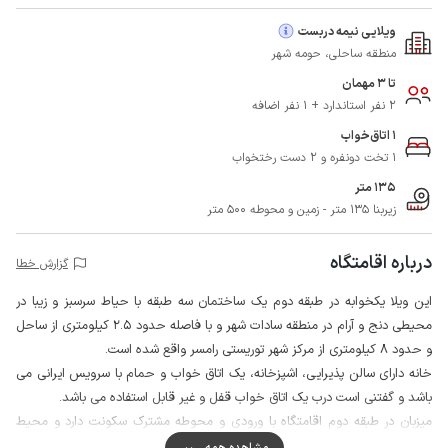
ویلایی نیمه دربست
منطقه ساحلی، حومه شهر
تا 3 مهمان
2 نفر استاندارد + 1 نفر اضافه
1 اتاق‌خواب
1 تخت دونفره و 2 دست رختخواب
135 متر
زیربنا 135 متر - زمین و محوطه 500 متر
درباره اقامتگاه
گزارش خطا
این ویلا یکخوابه در طبقه دوم یک ساختمان سه طبقه با حیاط سرسبز و زیبا در
محیطی دنج و آرام در منطقه سادات شهر و با فاصله حدود 2.5 کیلومتری از ساحل
و حدود 8 کیلومتری از مرکز شهر توریستی رامسر واقع شده است.
خانه دارای سالن پذیرایی، اشپزخانه، یک اتاق خواب و حمام با سرویس ایرانی می
باشد و گفتنی است درب یک اتاق خواب قفل و غیر قابل استفاده می باشد.
میزبان در طبقه دوم اقامتگاه با ورودی و محوطه مشترک سکونت دارد و محیط
اطراف حیاط اقامتگاه با دیواری که از بیرون مشرف نیست محصور شده و سرایدار
مشاهده همه