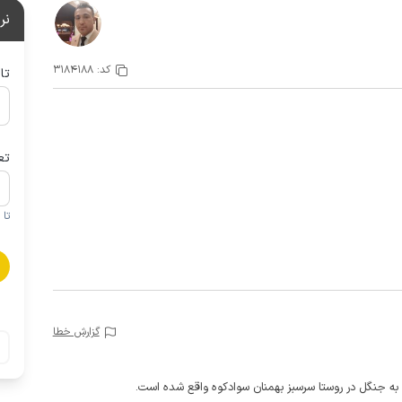
نر
کد:
3184188
تا
تع
تا 1 کودک زیر 5 سال در صورتحساب لحاظ نمی گردد
گزارش خطا
به جنگل در روستا سرسبز بهمنان سوادکوه واقع شده است.