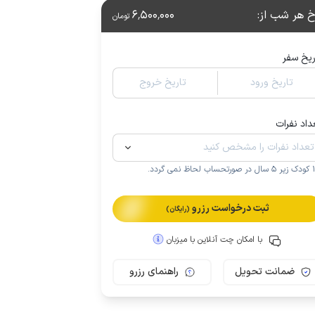
خ هر شب از
:
6٬500٬000
تومان
ریخ سفر
تاریخ ورود
تاریخ خروج
داد نفرات
.
ثبت درخواست رزرو
(رایگان)
با امکان چت آنلاین با میزبان
ضمانت تحویل
راهنمای رزرو