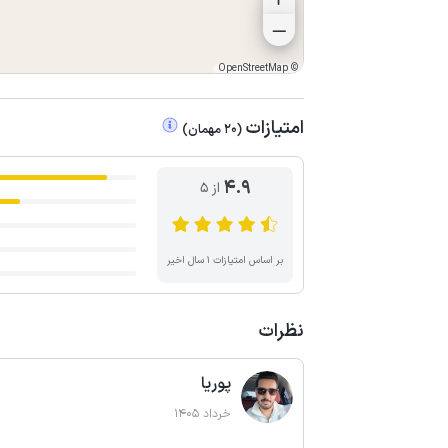
OpenStreetMap
©
امتیازات
(
20
مهمان
)
4.9
از ۵
بر اساس امتیازات ۱ سال اخیر
نظرات
پوریا
خرداد 1405