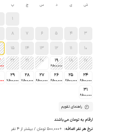
ش
ی
د
س
چ
پ
1
8
7
6
5
4
3
15
14
13
12
11
10
3
22
21
20
19
18
17
000
6٬500٬000
0
29
28
27
26
25
24
000
7٬500٬000
7٬500٬000
6٬500٬000
6٬500٬000
6٬500٬000
6٬500٬000
31
6٬500٬000
راهنمای تقویم
ارقام به تومان می‌باشند
نرخ هر نفر اضافه:
+500٬000 تومان / بیشتر از 4 نفر