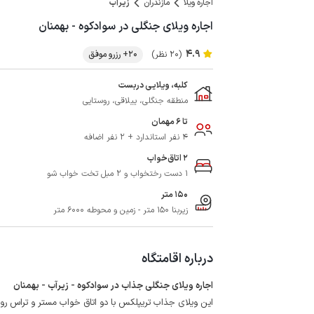
اجاره ویلا
مازندران
زیرآب
اجاره ویلای جنگلی در سوادکوه - بهمنان
4.9
(20 نظر)
20+ رزرو موفق
کلبه، ویلایی دربست
منطقه جنگلی، ییلاقی، روستایی
تا 6 مهمان
4 نفر استاندارد + 2 نفر اضافه
2 اتاق‌خواب
1 دست رختخواب و 2 مبل تخت‌ خواب‌ شو
150 متر
زیربنا 150 متر - زمین و محوطه 6000 متر
درباره اقامتگاه
اجاره ویلای جنگلی جذاب در سوادکوه - زیرآب - بهمنان
این ویلای جذاب تریپلکس با دو اتاق خواب مستر و تراس رو 