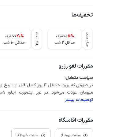
تخفیف‌ها
میان مدت
بلند مدت
20
%
5
%
تخفیف
تخفیف
حداقل 3 شب
حداقل 10 شب
مقررات لغو رزرو
سیاست متعادل:
میهمان عودت می‌شود. در غیر اینصورت اجاره شب اول بعلاوه حداکثر 15 درص
توضیحات بیشتر
مقررات اقامتگاه
ساعت ورود از
ساعت خروج تا