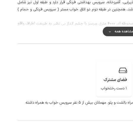
ایی، آشپزخانه، سرویس بهداشتی فرنگی قرار دارد و طبقه اول نیز شامل
 باشد، همچنین در طبقه دوم دو اتاق خواب مستر ( سرویس فرنگی و حمام )
این ویلای زیبا و دنج با معماری خاص و منحصر به فرد در محوطه ای 6000 متری سرسبز با چشم انداز بی نظیر به طبیعت اطراف واقع
سته نیز دارد.
شاهده همه
در این منطقه کیفیت آنتن دهی برای هر دو اپراتور ایرانسل و همراه اول در مکالمه عالی و اینترنت نیز به صورت 4g در دسترس شماست،
زندران می باشد که به علت نزدیکی آن به تهران و برخورداری از جاذبه های
گلی جوارم و ... مقصد مناسبی برای استراحت آخر هفته پایتخت نشینان به
فضای مشترک
از می باشد، که در زمان حضور مهمانان فعالیتی انجام نمی شود.
1 دست رختخواب
یک عدد مبل تخت خواب شو دو نفره در هر اتاق خواب به همراه بالشت و پتو. مهمانان بیش از ۵ نفر سرویس خواب به همراه داشته