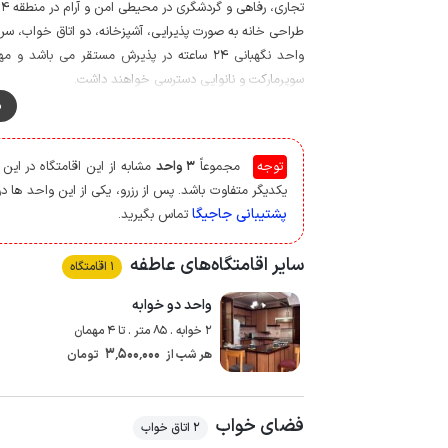
تجاری، رفاهی و گردشگری در محیطی امن و آرام در منطقه 4 شهر شیراز واقع شده است.
طراحی خانه به صورت پذیرایی، آشپزخانه، دو اتاق خواب، 
سوپرمارکت و نانوایی دسترسی خواهند داشت.
کیفیت پوشش شبکه تلفن همراه برای دو اپراتور همراه اول و ایرانس
م
باغ ارم شیراز، حمام وکیل، مسجد نصیر الملک، ارگ کریم خا
بوستان انقلاب از جاذبه های تاریخی و مناطق گردشگری این شه
توجه
مجموعاً
3 واحد
مشابه از این اقامتگاه در ای
یکدیگر متفاوت باشد. پس از رزرو، یکی از این واحد ها در 
پشتیبانی جاجیگا
تماس بگیرید.
سایر اقامتگاه‌های عاطفه
1 اقامتگاه
واحد دو خوابه
2 خوابه . 85 متر . تا 4 مهمان
3٬500٬000
هر شب از
تومان
فضای خواب
2 اتاق خواب