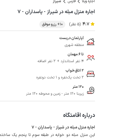
اجاره ویلا
فارس
شیراز
اجاره منزل مبله در شیراز - پاسداران - ۷
4.7
(5 نظر)
10+ رزرو موفق
آپارتمان دربست
منطقه شهری
تا 6 مهمان
4 نفر استاندارد + 2 نفر اضافه
2 اتاق‌خواب
2 تخت یک‌نفره و 1 تخت دونفره
120 متر
زیربنا 120 متر - زمین و محوطه 120 متر
درباره اقامتگاه
اجاره منزل مبله در شیراز - پاسداران - 7