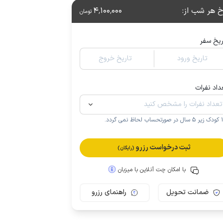
خ هر شب از
:
4٬100٬000
تومان
ریخ سفر
تاریخ ورود
تاریخ خروج
داد نفرات
.
ثبت درخواست رزرو
(رایگان)
با امکان چت آنلاین با میزبان
ضمانت تحویل
راهنمای رزرو