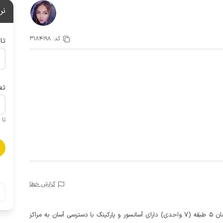
نر
کد:
3184198
تا
تع
تا 1 کودک زیر 5 سال در صورتحساب لحاظ نمی گردد
گزارش خطا
این منزل مبله دو خوابه در طبقه سوم تا پنجم یک ساختمان 5 طبقه (7 واحدی) دارای آسانسور و پارکینگ با دسترسی آسان به مراکز