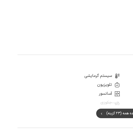
سیستم گرمایشی
تلویزیون
آسانسور
جکوزی
ه (23 گزینه)