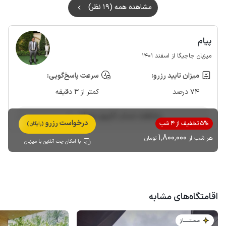
مشاهده همه (19 نظر)
پیام
میزبان جاجیگا از اسفند 1401
میزان تایید رزرو:
سرعت پاسخ‌گویی:
74 درصد
کمتر از 3 دقیقه
مشاهده حساب کاربری میزبان
درخواست رزرو
5% تخفیف از 4 شب
(رایگان)
1٬800٬000
هر شب از
تومان
با امکان چت آنلاین با میزبان
اقامتگاه‌های مشابه
مـمـتــــــاز