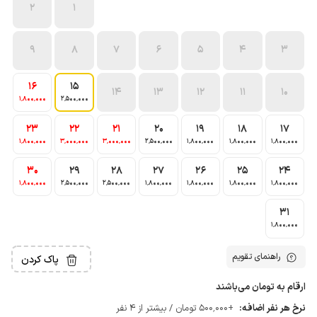
2
1
9
8
7
6
5
4
3
16
15
14
13
12
11
10
1٬800٬000
2٬500٬000
23
22
21
20
19
18
17
1٬800٬000
3٬000٬000
3٬000٬000
2٬500٬000
1٬800٬000
1٬800٬000
1٬800٬000
30
29
28
27
26
25
24
1٬800٬000
2٬500٬000
2٬500٬000
1٬800٬000
1٬800٬000
1٬800٬000
1٬800٬000
31
1٬800٬000
راهنمای تقویم
پاک کردن
ارقام به تومان می‌باشند
نرخ هر نفر اضافه:
+500٬000 تومان / بیشتر از 4 نفر