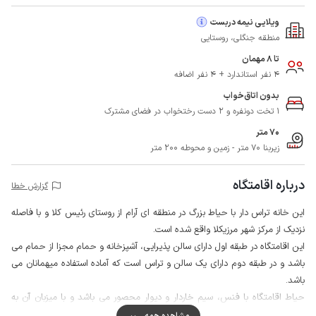
ویلایی نیمه دربست
منطقه جنگلی، روستایی
تا 8 مهمان
4 نفر استاندارد + 4 نفر اضافه
بدون اتاق‌خواب
1 تخت دونفره و 2 دست رختخواب در فضای مشترک
70 متر
زیربنا 70 متر - زمین و محوطه 200 متر
درباره اقامتگاه
گزارش خطا
این خانه تراس دار با حیاط بزرگ در منطقه ای آرام از روستای رئیس کلا و با فاصله
نزدیک از مرکز شهر مرزیکلا واقع شده است.
این اقامتگاه در طبقه اول دارای سالن پذیرایی، آشپزخانه و حمام مجزا از حمام می
باشد و در طبقه دوم دارای یک سالن و تراس است که آماده استفاده میهمانان می
باشد.
حیاط اقامتگاه با فنس، سیم خاردار و دیوار محصور می باشد و با میزبان آن به
صورت مشترک در اختیار میهمانان است، همچنین استفاده معمول از میوه درختان
مشاهده همه