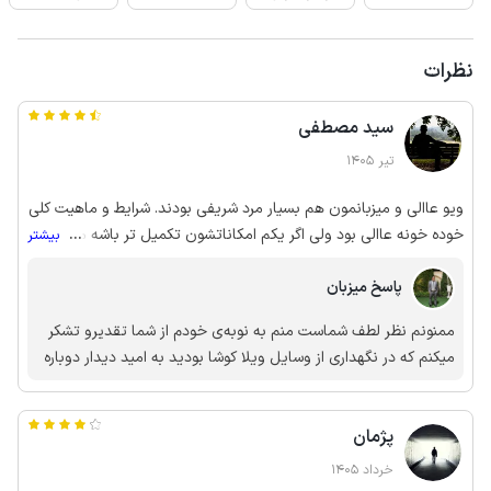
نظرات
سید مصطفی
تیر 1405
ویو عاالی و میزبانمون هم بسیار مرد شریفی بودند. شرایط و ماهیت کلی
خوده خونه عاالی بود ولی اگر یکم امکاناتشون تکمیل تر باشه مثل لوازم
...
بیشتر
آشپزخونه و یا سیستم سرمایش هم برای مهمان بهتر میشه و هم فکر
پاسخ میزبان
میکنم ایشون هم مشتری هاشون بیشتر بشه.
ممنونم نظر لطف شماست منم به نوبه‌ی خودم از شما تقدیرو تشکر
میکنم که در نگهداری از وسایل ویلا کوشا بودید به امید دیدار دوباره
پژمان
خرداد 1405