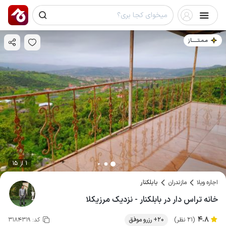
مـمـتــــــاز
1 از 15
اجاره ویلا
مازندران
بابلکنار
خانه تراس دار در بابلکنار - نزدیک مرزیکلا
4.8
(21 نظر)
20+ رزرو موفق
کد:
3184319