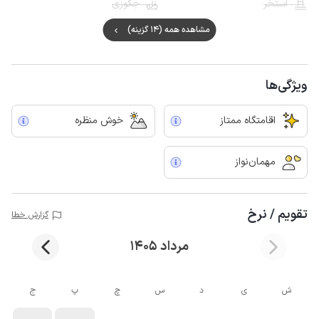
استخر
جکوزی
مشاهده همه (14 گزینه)
ویژگی‌ها
اقامتگاه ممتاز
خوش منظره
مهمان‌نواز
تقویم / نرخ
گزارش خطا
مرداد 1405
ش
ی
د
س
چ
پ
ج