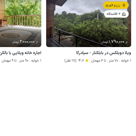
رزرو فوری
2 اقامتگاه
2٬000٬000
1٬790٬000
از
تومان
از
تومان
ویلا دوبلکس در بابلکنار - سیادرکا
اجاره خانه ویلایی با بالک
1 خوابه . 70 متر . تا 6 مهمان
4.7
(17 نظر)
1 خوابه . 90 متر . تا 9 مهمان