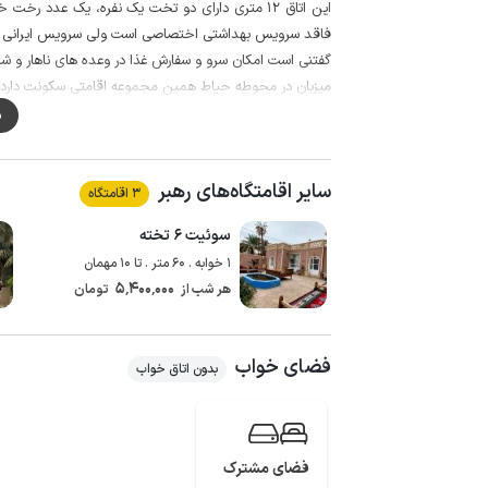
این اتاق 12 متری دارای دو تخت یک نفره، یک عدد
فاقد سرویس بهداشتی اختصاصی است ولی سرویس ایرانی و ح
گفتنی است امکان سرو و سفارش غذا در وعده های ناهار و شا
میزبان در محوطه حیاط همین مجموعه اقامتی سکونت دارد و
می دهد.
م
در این اقامتگاه صبحانه رایگان سرو می شود و سفارش نهار و
به منظور تهیه مایحتاج روزانه، سوپرمارکت در فاصله حدود 200 متری و نانوایی در فاصله حدود 600 متری قابل دسترس می باشد.
سایر اقامتگاه‌های رهبر
3 اقامتگاه
50 متر مسیر منتهی به اقامتگاه جاده خاکی می باشد.
سوئیت ۶ تخته
1 خوابه . 60 متر . تا 10 مهمان
5٬400٬000
هر شب از
تومان
فضای خواب
بدون اتاق خواب
فضای مشترک