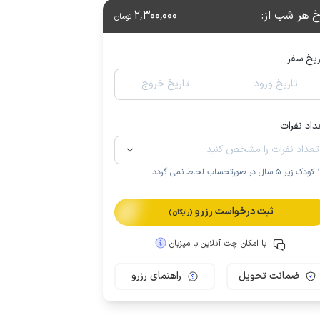
خ هر شب از
:
2٬300٬000
تومان
ریخ سفر
تاریخ ورود
تاریخ خروج
داد نفرات
.
ثبت درخواست رزرو
(رایگان)
با امکان چت آنلاین با میزبان
ضمانت تحویل
راهنمای رزرو