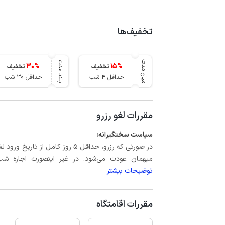
تخفیف‌ها
میان مدت
بلند مدت
30
%
15
%
تخفیف
تخفیف
حداقل 4 شب
حداقل 30 شب
مقررات لغو رزرو
سیاست سختگیرانه:
میهمان عودت می‌شود. در غیر اینصورت اجاره شب اول بعلاوه حداکثر 60 درصد
توضیحات بیشتر
مقررات اقامتگاه