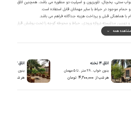
 رخت خواب سنتی، یخچال، تلویزیون و اسپلیت دو منظوره می باشد، همچنین اتاق
مام موجود در حیاط با سایر مهمانان قابل استفاده است.
م با هماهنگی قبلی و پرداخت هزینه جداگانه فراهم می باشد.
 دوربین مداربسته دروازه ورودی، حیاط و محوطه کوچه را تحت پوشش قرار
شاهده همه
 شام با هماهنگی قبلی با میزبان و پرداخت هزینه جداگانه ممکن است.
کیفیت خطوط شبکه برای ایرانسل و همراه اول در مکالمه خوب و پوشش اینترنت در هر دو اپراتور به صورت 4g است، گفتنی است حدود
اتاق ۴ تخته
اتاق ۳ تخته
بدون خواب . 28 متر . تا 5 مهمان
بدون خواب . 18 متر . تا 4 مهمان
00٬000
4٬200٬000
هر شب از
تومان
هر شب از