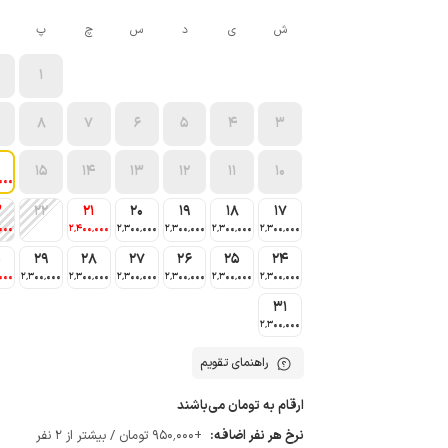
ش
ی
د
س
چ
پ
1
8
7
6
5
4
3
15
14
13
12
11
10
000
3
22
21
20
19
18
17
000
2٬400٬000
2٬300٬000
2٬300٬000
2٬300٬000
2٬300٬000
0
29
28
27
26
25
24
000
2٬300٬000
2٬300٬000
2٬300٬000
2٬300٬000
2٬300٬000
2٬300٬000
31
2٬300٬000
راهنمای تقویم
ارقام به تومان می‌باشند
نرخ هر نفر اضافه:
+950٬000 تومان / بیشتر از 2 نفر