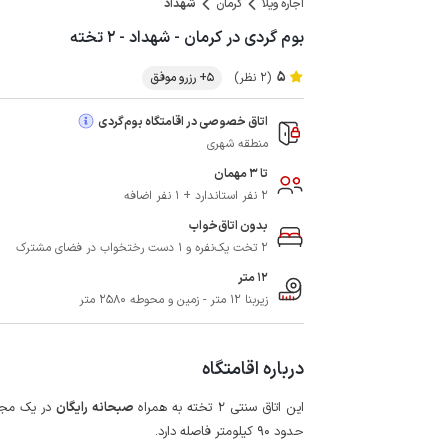
اجاره ویلا
کرمان
شهداد
بوم گردی در کرمان - شهداد - ۲ تخته
5
(2 نظر)
5+ رزرو موفق
اتاق خصوصی در اقامتگاه بوم‌گردی
منطقه شهری
تا 3 مهمان
2 نفر استاندارد + 1 نفر اضافه
بدون اتاق‌خواب
2 تخت یک‌نفره و 1 دست رختخواب در فضای مشترک
12 متر
زیربنا 12 متر - زمین و محوطه 2580 متر
درباره اقامتگاه
این اتاق سنتی 2 تخته به همراه
صبحانه رایگان
حدود 90 کیلومتر فاصله دارد.