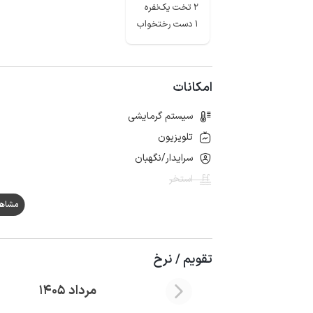
2 تخت یک‌نفره
1 دست رختخواب
امکانات
سیستم گرمایشی
تلویزیون
سرایدار/نگهبان
استخر
مشاهده ه
تقویم / نرخ
مرداد 1405