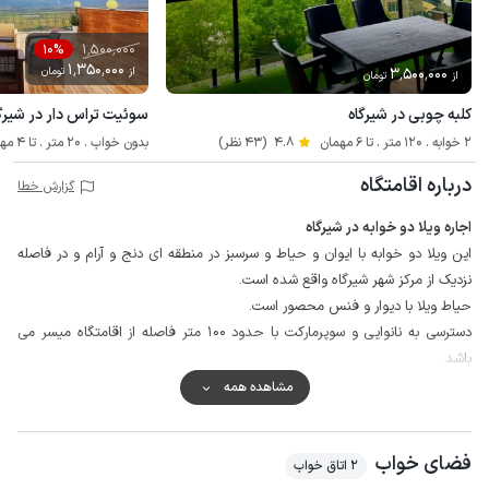
1٬500٬000
10%
1٬350٬000
3٬500٬000
از
تومان
از
تومان
کلبه چوبی در شیرگاه
سوئیت تراس دار در شیرگا
2 خوابه . 120 متر . تا 6 مهمان
4.8
(43 نظر)
بدون خواب . 20 متر . تا 4 مهمان
درباره اقامتگاه
گزارش خطا
اجاره ویلا دو خوابه در شیرگاه
این ویلا دو خوابه با ایوان و حیاط و سرسبز در منطقه ای دنج و آرام و در فاصله
نزدیک از مرکز شهر شیرگاه واقع شده است.
حیاط ویلا با دیوار و فنس محصور است.
دسترسی به نانوایی و سوپرمارکت با حدود 100 متر فاصله از اقامتگاه میسر می
باشد.
وضعیت پوشش شبکه تلفن همراه نیز برای دو اپراتور همراه اول و ایرانسل در
مشاهده همه
مکالمه عالی و پوشش اینترنت 4G است.
شیرگاه یکی از شهر های زیبا و سرسبز مازندران به شمار می آید که مرکز سوادکوه می
فضای خواب
باشد و از جاذبه های این منطقه می توان به دریاچه لفور، آبشار گزو، غار زنگیان،
2 اتاق خواب