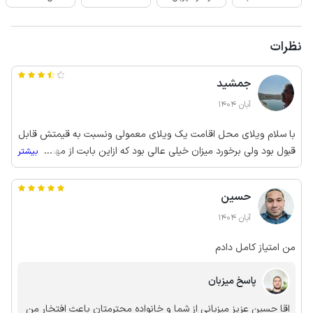
نظرات
جمشید
آبان 1404
با سلام ویلای محل اقامت یک ویلای معمولی ونسبت به قیمتش قابل
قبول بود ولی برخورد میزان خیلی عالی بود که ازاین بابت از مهمون
...
بیشتر
نوازی خوبشان تشکر می کنم
حسین
آبان 1404
من امتیاز کامل دادم
پاسخ میزبان
اقا حسین عزیز میزبانی از شما و خانواده محترمتان باعث افتخار من