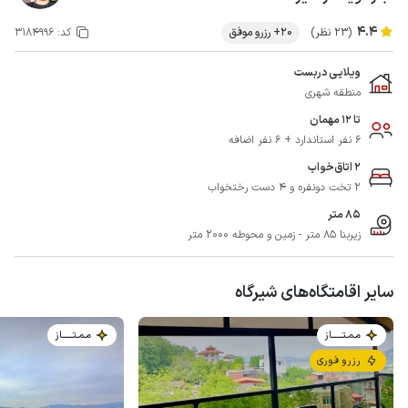
4.4
(23 نظر)
20+ رزرو موفق
کد:
3184996
ویلایی دربست
منطقه شهری
تا 12 مهمان
6 نفر استاندارد + 6 نفر اضافه
2 اتاق‌خواب
2 تخت دونفره و 4 دست رختخواب
85 متر
زیربنا 85 متر - زمین و محوطه 2000 متر
سایر اقامتگاه‌های شیرگاه
مـمـتــــــاز
مـمـتــــــاز
رزرو فوری