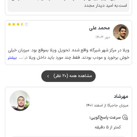
است.به امید دیدار مجدد
محمد علی
مهر 1404
ویلا در مرکز شهر شیرگاه واقع شده. تحویل ویلا بموقع بود. میزبان خیلی
خوش برخورد و مودب بودند. فقط چند مورد باید داخل ویلا نیاز به
...
بیشتر
اصلاح و تغییر داره: - تعویض شیر حمام و توالت فرنگی - رسیدگی به
نظافت اتاق خواب ها (تعویض و تمیز کردن پتو, بالشت و ملافه ها) -
مشاهده همه (20 نظر)
تعمیر یخچال ویلا (تمام داخلش یخ زده بود و آب از زیر یخچال راه
افتاده بود)
مهرشاد
میزبان جاجیگا از اسفند 1401
سرعت پاسخ‌گویی:
کمتر از 5 دقیقه