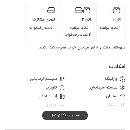
دریاچه سنبل رود، روستای آلاشت . . . اشاره کرد که هر ساله طبیعت دوستان زیادی را
به خود جلب می کند.
اتاق 1
اتاق 2
فضای مشترک
1 تخت دونفره
1 تخت دونفره
2 دست رختخواب
2 دست رختخواب
میهمانان بیشتر از ۸ نفر سرویس خواب همراه داشته باشند.
امکانات
پارکینگ
سیستم گرمایشی
سیستم سرمایش
تلویزیون
مبلمان
آب لوله‌کشی
استخر
جکوزی
مشاهده همه (18 گزینه)