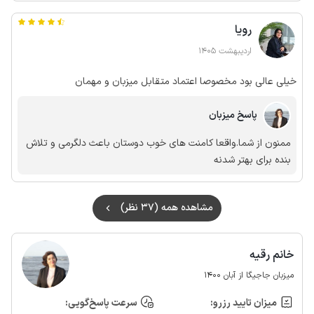
بعدی رو من عرض کنم که این میهمان طوری وانمود میکرد که
رویا
بخاری رو هم بلد نبود پیچشو بچرخونه که برای کم و زیاد کردن
بخاری هم به تیم ما زحمت اضافه داد...خب پیش میاد بین صد تا
اردیبهشت 1405
میهمان یکی هم اینجوری از آب دربیاد
خیلی عالی بود مخصوصا اعتماد متقابل میزبان و مهمان
پاسخ میزبان
ممنون از شما.واقعا کامنت های خوب دوستان باعث دلگرمی و تلاش
بنده برای بهتر شدنه
مشاهده همه (37 نظر)
خانم رقیه
میزبان جاجیگا از آبان 1400
میزان تایید رزرو:
سرعت پاسخ‌گویی: