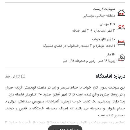
سوئیت دربست
منطقه جنگلی، روستایی
تا 4 مهمان
2 نفر استاندارد + 2 نفر اضافه
بدون اتاق‌خواب
1 تخت دونفره و 2 دست رختخواب در فضای مشترک
16 متر
زیربنا 16 متر - زمین و محوطه 289 متر
درباره اقامتگاه
گزارش خطا
این سوئیت بدون اتاق خواب با حیاط سرسبز و زیبا در منطقه توریستی گردنه حیران
و در روستا چناران واقع شده است که تا شهر آستارا حدود 30 کیلومتر فاصله دارد.
ویلا دارای پذیرایی، یک تخت خواب دونفره، آشپزخانه، سرویس بهداشتی ایرانی با
حمام ،ایوان و محوطه می باشد که اطراف محوطه اقامتگاه با فنس و درخت
محصور شده است.
دسترسی به سوپرمارکت و نانوایی جهت تهیه مایحتاج مورد نیاز اقامت با حدود 3
دقیقه پیاده روی امکان پذیر می باشد، همچنین کیفیت پوشش شبکه تلفن همراه
مشاهده همه