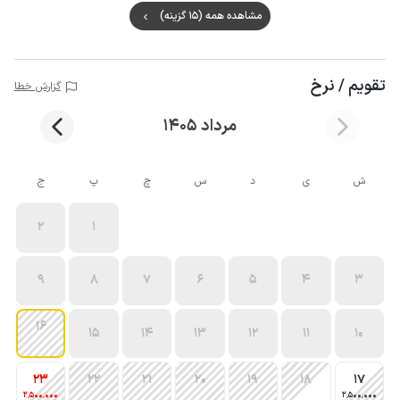
مشاهده همه (15 گزینه)
تقویم / نرخ
گزارش خطا
مرداد 1405
ش
ی
د
س
چ
پ
ج
2
1
9
8
7
6
5
4
3
16
15
14
13
12
11
10
23
22
21
20
19
18
17
2٬500٬000
2٬500٬000