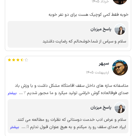
خرداد 1405
خوبه فقط کمی کوچیک هست برای دو نفر خوبه
پاسخ میزبان
سلام و سپاس از شما.خوشحالم که رضایت داشتید
سپهر
اردیبهشت 1405
متاسفانه سازه های داخل سقف اقامتگاه مشکل داشت و با وزش باد
صدای فوقالعاده گوش خراشی تولید میکرد و ما مجبور شدیم ۲ صبح
...
بیشتر
اقامتگاه رو ترک کنیم چون نمیذاشت بخوابیم
پاسخ میزبان
سلام و عرض ادب خدمت دوستانی که نظرات رو مطالعه می کنند.
ایراد صدای سقف رو رد میکنم و به هیچ عنوان قبول ندارم اگر سقف
...
بیشتر
ایراد داشته باشه از میهمان بعدی میخام حتما منعکس کنه مورد