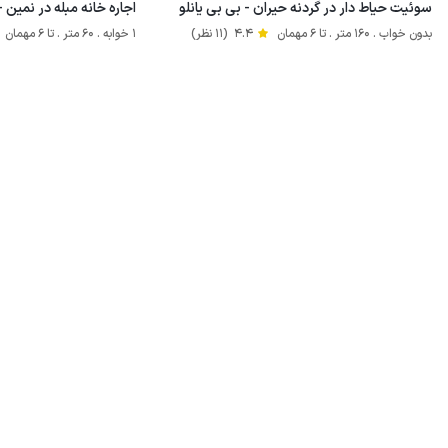
سوئیت حیاط دار در گردنه حیران - بی بی یانلو
اجاره خانه مبله در نمین -
بدون خواب . 160 متر . تا 6 مهمان
4.4
(11 نظر)
1 خوابه . 60 متر . تا 6 مهمان