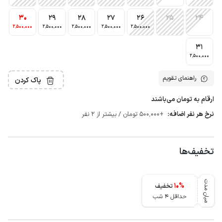
30
29
28
27
26
25
24
2٬500٬000
2٬500٬000
2٬500٬000
2٬500٬000
2٬500٬000
31
2٬500٬000
راهنمای تقویم
پاک کردن
ارقام به تومان می‌باشند
نرخ هر نفر اضافه:
+500٬000 تومان / بیشتر از 2 نفر
تخفیف‌ها
میان مدت
10
%
تخفیف
حداقل 4 شب