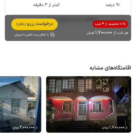
91 درصد
کمتر از 3 دقیقه
مشاهده حساب کاربری میزبان
درخواست رزرو
10% تخفیف از 4 شب
(رایگان)
1٬700٬000
هر شب از
تومان
با امکان چت آنلاین با میزبان
اقامتگاه‌های مشابه
2٬000٬000
1٬700٬000
از
تومان
از
تومان