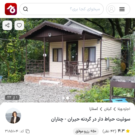
1 از 22
اجاره ویلا
گیلان
آستارا
سوئیت حیاط دار در گردنه حیران - چناران
4.3
(42 نظر)
50+ رزرو موفق
کد:
3185104