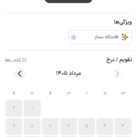
ویژگی‌ها
اقامتگاه ممتاز
تقویم / نرخ
گزارش خطا
مرداد 1405
ش
ی
د
س
چ
پ
ج
2
1
9
8
7
6
5
4
3