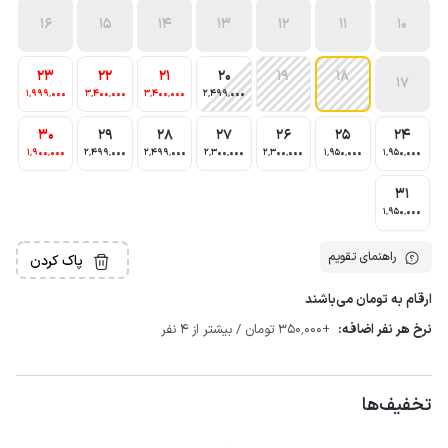
16
15
14
13
12
11
10
23
22
21
20
19
18
17
1٬999٬000
3٬400٬000
3٬400٬000
2٬499٬000
30
29
28
27
26
25
24
1٬900٬000
2٬499٬000
2٬499٬000
2٬300٬000
2٬300٬000
1٬950٬000
1٬950٬000
31
1٬950٬000
راهنمای تقویم
پاک کردن
ارقام به تومان می‌باشند
نرخ هر نفر اضافه:
+350٬000 تومان / بیشتر از 4 نفر
تخفیف‌ها