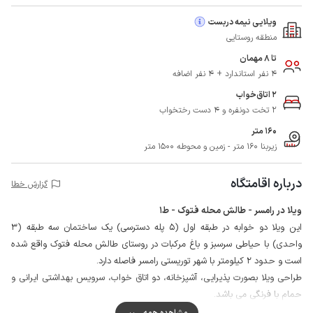
ویلایی نیمه دربست
منطقه روستایی
تا 8 مهمان
4 نفر استاندارد + 4 نفر اضافه
2 اتاق‌خواب
2 تخت دونفره و 4 دست رختخواب
160 متر
زیربنا 160 متر - زمین و محوطه 1500 متر
درباره اقامتگاه
گزارش خطا
ویلا در رامسر - طالش محله فتوک - ط1
این ویلا دو خوابه در طبقه اول (5 پله دسترسی) یک ساختمان سه طبقه (3
واحدی) با حیاطی سرسبز و باغ مرکبات در روستای طالش محله فتوک واقع شده
است و حدود 2 کیلومتر با شهر توریستی رامسر فاصله دارد.
طراحی ویلا بصورت پذیرایی، آشپزخانه، دو اتاق خواب، سرویس بهداشتی ایرانی و
حمام با فرنگی می باشد.
محوطه ویلا با دیوار محصور است و میزبان در طبقه بالا سکونت دارد و دروازه
مشاهده همه