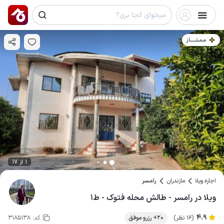
مـمـتــــــاز
1 از 17
اجاره ویلا
مازندران
رامسر
ویلا در رامسر - طالش محله فتوک - ط۱
4.9
(16 نظر)
20+ رزرو موفق
کد:
3185138