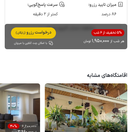
میزان تایید رزرو:
سرعت پاسخ‌گویی:
86 درصد
کمتر از 2 دقیقه
مشاهده حساب کاربری میزبان
درخواست رزرو
5% تخفیف از 6 شب
(رایگان)
1٬950٬000
هر شب از
تومان
با امکان چت آنلاین با میزبان
اقامتگاه‌های مشابه
6٬600٬000
40%
3٬960٬000