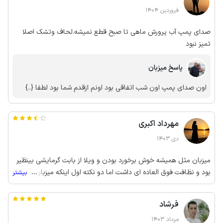
فروردین 1404
صدای پمپ آب پرورش ماهی تا صبح قطع نمیشه.لحاف وتشک اصلا
تمیز نبود
پاسخ میزبان
اون صدای پمپ اون شب اتفاقی بود اونم ازقدم شما بود لطفا {..}
مهرداد اکبری
دی 1403
میزبان مثل همیشه خوش برخورد بودن و ویلا از بابت گرمایشی بینظیر
بود و نظافت فوق العاده ای داشت اما دو نکته اول اینکه میزبان بابت
...
بیشتر
پت کمی مشکل داشتن البته با ما کمی راه اومدن اما محدودیتی هایی
قرار دادن ک برای تجدید نظر راجب پت نواز بودن بهتره روی اپلیکیشن
فرشاد
اقدام کنند ن روز حضور مسافر در کل نظافت و برخورد بینظیر ایشان
مارو برای بار دوم ب مهدی‌خان محله برد
مرداد 1403