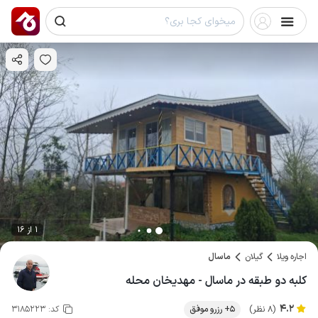
1 از 16
اجاره ویلا
گیلان
ماسال
کلبه دو طبقه در ماسال - مهدیخان محله
4.2
(8 نظر)
5+ رزرو موفق
کد:
3185223