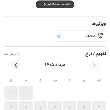
مشاهده همه (15 گزینه)
ویژگی‌ها
پت‌نواز
تقویم / نرخ
گزارش خطا
مرداد 1405
ش
ی
د
س
چ
پ
ج
2
1
9
8
7
6
5
4
3