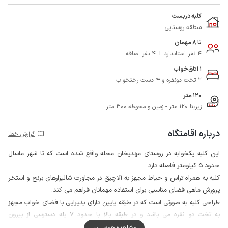
کلبه دربست
منطقه روستایی
تا 8 مهمان
4 نفر استاندارد + 4 نفر اضافه
1 اتاق‌خواب
2 تخت دونفره و 4 دست رختخواب
120 متر
زیربنا 120 متر - زمین و محوطه 300 متر
درباره اقامتگاه
گزارش خطا
این کلبه یکخوابه در روستای مهدیخان محله واقع شده است که تا شهر ماسال
حدود 5 کیلومتر فاصله دارد.
کلبه به همراه تراس و حیاط مجهز به آلاچیق در مجاورت شالیزارهای برنج و استخر
پرورش ماهی فضای مناسبی برای استفاده مهمانان فراهم می کند.
طراحی کلبه به صورتی است که در طبقه پایین دارای پذیرایی با فضای خواب مجهز
به تخت دو نفره می باشد و در طبقه بالا با حدود 7 پله دسترسی از بیرون
ساختمان، پذیرایی، آشپزخانه، یک اتاق خواب، حمام و تراس قرار دارد که سرویس
مشاهده همه