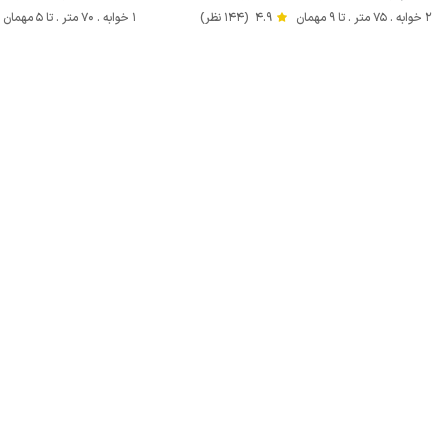
2 خوابه . 75 متر . تا 9 مهمان
4.9
(144 نظر)
1 خوابه . 70 متر . تا 5 مهمان