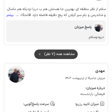
سلام از نظر منطقه ای بهترین جا هستش هم ب دریا نزدیکه هم ماسال
و شاندرمن و بام سبز گیلان که پنج دقیقه فاصله داره، اقامتگاه در
...
بیشتر
منطقه روستایی با منظره جنگل و کوه و شالیزار های زیبا ، برخورد میزبان
پاسخ میزبان
بسیار مناسب بود انگار که ما از خانواده خودشون هستیم همه چی مرتب
وسایل سرمایشی و گرمایشی مهیا بود . حتما توصیه میشه این اقامتگاه
درودوسلام
رو تجربه کنید و از ویو بهار خواب بسمت جنگل استفاده کنید 🌹
مشاهده همه (7 نظر)
مهدی
میزبان جاجیگا از اردیبهشت 1402
درباره‌ میزبان:
فرهنگی بازنشسته
میزان تایید رزرو:
سرعت پاسخ‌گویی: