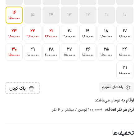
16
15
14
13
12
11
10
1٬500٬000
23
22
21
20
19
18
17
1٬500٬000
2٬200٬000
2٬200٬000
2٬000٬000
1٬500٬000
1٬500٬000
1٬500٬000
30
29
28
27
26
25
24
1٬500٬000
2٬000٬000
2٬000٬000
1٬500٬000
1٬500٬000
1٬500٬000
1٬500٬000
31
1٬500٬000
راهنمای تقویم
پاک کردن
ارقام به تومان می‌باشند
نرخ هر نفر اضافه:
+100٬000 تومان / بیشتر از 4 نفر
تخفیف‌ها