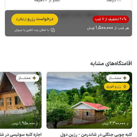
21 درصد
کمتر از 6 دقیقه
مشاهده حساب کاربری میزبان
درخواست رزرو
20% تخفیف از 7 شب
(رایگان)
1٬500٬000
هر شب از
تومان
با امکان چت آنلاین با میزبان
اقامتگاه‌های مشابه
مـمـتــــــاز
مـمـتــــــاز
رزرو فوری
1٬950٬000
2٬300٬000
از
تومان
از
تومان
کلبه چوبی جنگلی در شاندرمن - رزین دول
اجاره کلبه سوئیسی در شا