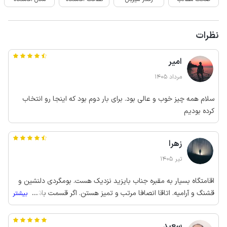
نظرات
امیر
مرداد 1405
سلام همه چیز خوب و عالی بود. برای بار دوم بود که اینجا رو انتخاب
کرده بودیم
زهرا
تیر 1405
اقامتگاه بسیار به مقبره جناب بایزید نزدیک هست. بومگردی دلنشین و
قشنگ و آرامیه. اتاقا انصافا مرتب و تمیز هستن. اگر قسمت باشه دوباره
...
بیشتر
بسطام بریم باز هم همینجا رو انتخاب میکنیم انشاالله
سعید