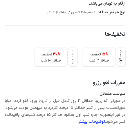
ارقام به تومان می‌باشند
نرخ هر نفر اضافه:
+350٬000 تومان / بیشتر از 2 نفر
تخفیف‌ها
میان مدت
بلند مدت
30
%
15
%
تخفیف
تخفیف
حداقل 3 شب
حداقل 10 شب
مقررات لغو رزرو
سیاست متعادل:
در صورتی که رزرو، حداقل 3 روز کامل قبل از تاریخ ورود لغو گردد؛ مبلغ
صورتحساب پس از کسر حداکثر 15 درصد کارمزد به میهمان عودت می‌شود.
در غیر اینصورت اجاره شب اول بعلاوه حداکثر 15 درصد شب‌های باقیمانده
کسر می‌شود.
توضیحات بیشتر