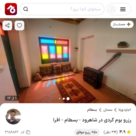
مـمـتــــــاز
1 از 12
اجاره ویلا
سمنان
بسطام
رزرو بوم گردی در شاهرود - بسطام - افرا
4.9
(34 نظر)
50+ رزرو موفق
کد:
3186862