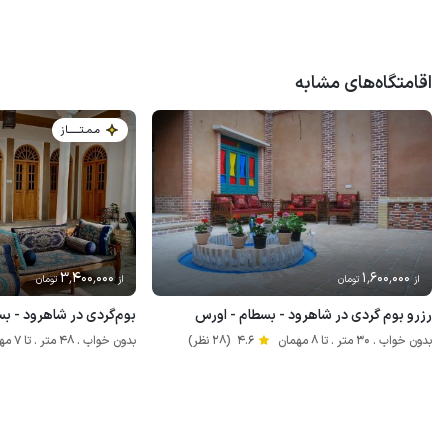
اقامتگاه‌های مشابه
مـمـتــــــاز
3٬400٬000
1٬600٬000
از
تومان
از
تومان
رزرو بوم گردی در شاهرود - بسطام - اورس
بوم‌گردی در شاهرود - بس
بدون خواب . 30 متر . تا 8 مهمان
4.6
(28 نظر)
بدون خواب . 48 متر . تا 7 مهمان