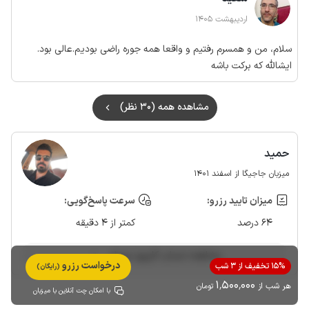
اردیبهشت 1405
سلام، من و همسرم رفتیم و واقعا همه جوره راضی بودیم.عالی بود.
ایشالله که برکت باشه
مشاهده همه (30 نظر)
حمید
میزبان جاجیگا از اسفند 1401
میزان تایید رزرو:
سرعت پاسخ‌گویی:
64 درصد
کمتر از 4 دقیقه
مشاهده حساب کاربری میزبان
درخواست رزرو
15% تخفیف از 3 شب
(رایگان)
1٬500٬000
هر شب از
تومان
با امکان چت آنلاین با میزبان