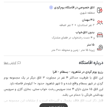
اتاق خصوصی در اقامتگاه بوم‌گردی
منطقه شهری
تا 4 مهمان
2 نفر استاندارد + 2 نفر اضافه
بدون اتاق‌خواب
و 4 دست رختخواب در فضای مشترک
15 متر
زیربنا 15 متر - زمین و محوطه 200 متر
درباره اقامتگاه
گزارش خطا
رزرو بوم گردی در شاهرود - بسطام - افرا
این اتاق با ظرفیت حداکثر 4 نفر در مجاورت 3 اتاق دیگر در یک مجموعه بوم
گردی در شهر بسطام واقع شده و تا شهر شاهرود حدود 10 کیلومتر فاصله دارد.
این اتاق 15 متری دارای 4 عدد سرویس رخت خواب سنتی، بخاری گازی و سرویس
بهداشتی فرنگی با حمام می باشد.
قابل ذکر است اتاق فاقد یخچال و آشپزخانه است و از مشاعات این مجموعه می
توان به حیاط و فضای نشیمن، آشپزخانه مرکزی با امکان پخت و پز توسط
مشاهده همه