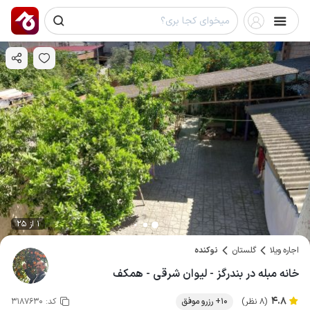
1 از 25
اجاره ویلا
گلستان
نوکنده
خانه مبله در بندرگز - لیوان شرقی - همکف
4.8
(8 نظر)
10+ رزرو موفق
کد:
3187630