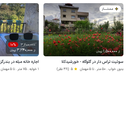
مـمـتــــــاز
3٬600٬000
10%
3٬240٬000
1٬500٬000
از
تومان
از
تومان
سوئیت تراس دار در گلوگاه - خورشیدکلا
اجاره خانه مبله در بندرگز -
بدون خواب . 50 متر . تا 5 مهمان
5
(38 نظر)
1 خوابه . 75 متر . تا 5 مهمان