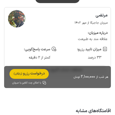
مرتضی
میزبان جاجیگا از مهر 1402
درباره‌ میزبان:
علاقه مند به طبیعت
میزان تایید رزرو:
سرعت پاسخ‌گویی:
33 درصد
کمتر از 2 دقیقه
مشاهده حساب کاربری میزبان
درخواست رزرو
(رایگان)
2٬100٬000
هر شب از
تومان
با امکان چت آنلاین با میزبان
اقامتگاه‌های مشابه