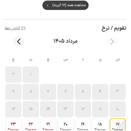
مشاهده همه (17 گزینه)
تقویم / نرخ
گزارش خطا
مرداد 1405
ش
ی
د
س
چ
پ
ج
2
1
9
8
7
6
5
4
3
16
15
14
13
12
11
10
23
22
21
20
19
18
17
2٬100٬000
2٬100٬000
2٬100٬000
2٬100٬000
2٬100٬000
2٬100٬000
2٬100٬000