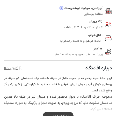
آپارتمان، سوئیت نیمه دربست
منطقه روستایی
تا 7 مهمان
4 نفر استاندارد + 3 نفر اضافه
1 اتاق‌خواب
1 تخت دونفره و 5 دست رختخواب
100 متر
زیربنا 100 متر - زمین و محوطه 200 متر
درباره اقامتگاه
گزارش خطا
این خانه مبله یکخوابه با حیاط دلباز در طبقه همکف یک ساختمان دو طبقه در
روستای خوش آب و هوای لیوان شرقی با فاصله حدود 8 کیلومتری از شهر بندر گز
واقع شده است.
محوطه اطراف اقامتگاه با دیوار محصور شده و میزبان نیز در طبقه بالا همین
ساختمان سکونت دارد که دروازه ورودی به صورت مجزا و پارکینگ به صورت مشترک
استفاده می گردد.
مهمانان گرامی می توانند برای تهیه مایحتاج روزانه خود از سوپرمارکت و نانوایی در
مشاهده همه