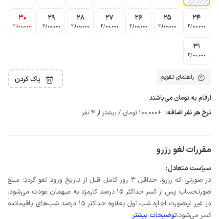
30
29
28
27
26
25
24
2٬100٬000
2٬100٬000
2٬100٬000
2٬100٬000
2٬100٬000
2٬100٬000
2٬100٬000
31
2٬100٬000
راهنمای تقویم
پاک کردن
ارقام به تومان می‌باشند
نرخ هر نفر اضافه:
+100٬000 تومان / بیشتر از 4 نفر
مقررات لغو رزرو
سیاست متعادل:
در صورتی که رزرو، حداقل 3 روز کامل قبل از تاریخ ورود لغو گردد؛ مبلغ
صورتحساب پس از کسر حداکثر 15 درصد کارمزد به میهمان عودت می‌شود.
در غیر اینصورت اجاره شب اول بعلاوه حداکثر 15 درصد شب‌های باقیمانده
کسر می‌شود.
توضیحات بیشتر