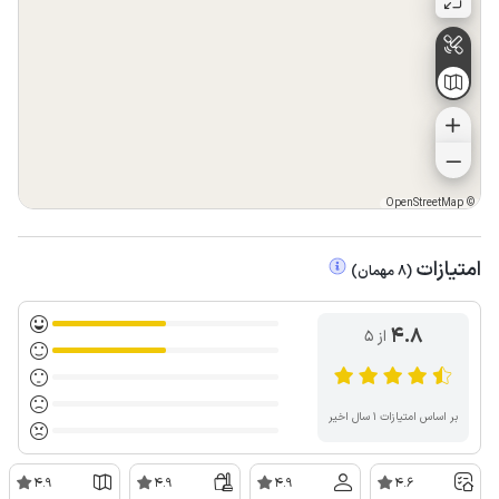
OpenStreetMap
©
امتیازات
(
8
مهمان
)
4.8
از ۵
بر اساس امتیازات ۱ سال اخیر
4.9
4.9
4.9
4.6