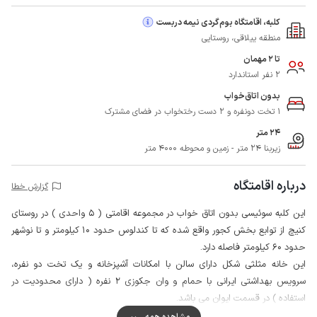
کلبه، اقامتگاه بوم‌گردی نیمه دربست
منطقه ییلاقی، روستایی
تا 2 مهمان
2 نفر استاندارد
بدون اتاق‌خواب
1 تخت دونفره و 2 دست رختخواب در فضای مشترک
24 متر
زیربنا 24 متر - زمین و محوطه 4000 متر
درباره اقامتگاه
گزارش خطا
این کلبه سوئیسی بدون اتاق خواب در مجموعه اقامتی ( 5 واحدی ) در روستای
کنیچ از توابع بخش کجور واقع شده که تا کندلوس حدود 10 کیلومتر و تا نوشهر
حدود 60 کیلومتر فاصله دارد.
این خانه مثلثی شکل دارای سالن با امکانات آشپزخانه و یک تخت دو نفره،
سرویس بهداشتی ایرانی با حمام و وان جکوزی 2 نفره ( دارای محدودیت در
استفاده ) در قسمت ایوان می باشد.
محیط اطراف حیاط این مجموعه اقامتی با فنس محصور شده و دوربین مداربسته
مشاهده همه