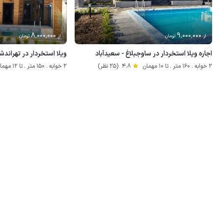
8٬000٬000
9٬000٬000
از
تومان
از
تومان
اجاره ویلا استخردار در ساوجبلاغ - سعیدآباد
ویلا استخردار در تهراندش
2 خوابه . 160 متر . تا 10 مهمان
4.8
(25 نظر)
2 خوابه . 150 متر . تا 12 مهمان