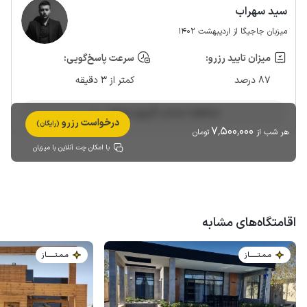
سید سهراب
میزبان جاجیگا از اردیبهشت 1402
میزان تایید رزرو:
سرعت پاسخ‌گویی:
87 درصد
کمتر از 3 دقیقه
مشاهده حساب کاربری میزبان
درخواست رزرو
(رایگان)
7٬500٬000
هر شب از
تومان
با امکان چت آنلاین با میزبان
اقامتگاه‌های مشابه
مـمـتــــــاز
مـمـتــــــاز