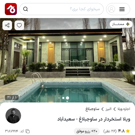
مـمـتــــــاز
1 از 21
اجاره ویلا
البرز
ساوجبلاغ
ویلا استخردار در ساوجبلاغ - سعیدآباد
4.8
(26 نظر)
20+ رزرو موفق
کد:
3187994