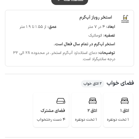
سوخت مصرفی ویلا از طریق مخزن 2000 لیتری گاز مایع تامین می شود.
برای تهیه مایحتاج ضروری، سوپرمارکت و نانوایی در فاصله حدود یک کیلومتری
استخر روباز آب‌گرم
قابل دسترس است.
ابعاد:
4 در 7 متر
عمق:
از 1.55 تا 1.9 متر
کیفیت خطوط شبکه تلفن همراه برای دو اپراتور ایرانسل و همراه اول در مکالمه
تصفیه:
اتوماتیک
خوب و پوشش اینترنت به صورت 4g می باشد.
لطفا قبل از رزرو قوانین را مطالعه نمایید.
استخر آب‌گرم در تمام سال فعال است.
توضیحات:
دمای استاندارد آب‌گرم استخر، در محدوده 28 الی 32
درجه سانتیگراد است.
فضای خواب
2 اتاق خواب
اتاق 1
اتاق 2
فضای مشترک
1 تخت دونفره
1 تخت دونفره
4 دست رختخواب