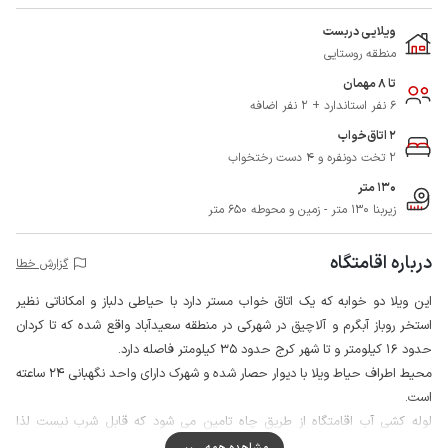
ویلایی دربست
منطقه روستایی
تا 8 مهمان
6 نفر استاندارد + 2 نفر اضافه
2 اتاق‌خواب
2 تخت دونفره و 4 دست رختخواب
130 متر
زیربنا 130 متر - زمین و محوطه 650 متر
درباره اقامتگاه
گزارش خطا
این ویلا دو خوابه که یک اتاق خواب مستر دارد با حیاطی دلباز و امکاناتی نظیر
استخر روباز آبگرم و آلاچیق در شهرکی در منطقه سعیدآباد واقع شده که تا کردان
حدود 16 کیلومتر و تا شهر کرج حدود 35 کیلومتر فاصله دارد.
محیط اطراف حیاط ویلا با دیوار حصار شده و شهرک دارای واحد نگهبانی 24 ساعته
است.
لوله کشی آب اقامتگاه از طریق چاه تامین می شود که قابل شرب نیست لذا
میهمانان گرامی با خود آب معدنی برای آشامیدن همراه داشته باشند.
مشاهده همه