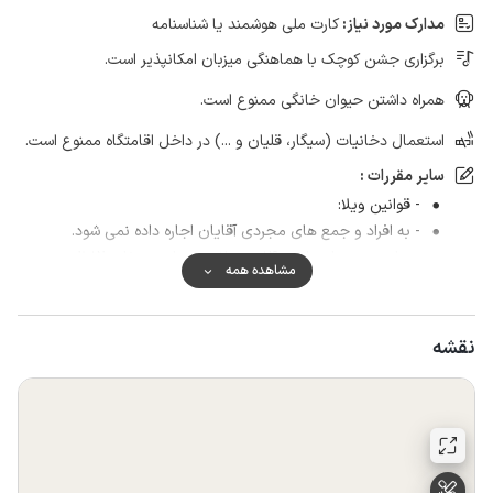
مدارک مورد نیاز:
کارت ملی هوشمند یا شناسنامه
برگزاری جشن کوچک با هماهنگی میزبان امکانپذیر است.
همراه داشتن حیوان خانگی ممنوع است.
استعمال دخانیات (سیگار، قلیان و ...) در داخل اقامتگاه ممنوع است.
سایر مقررات :
- قوانین ویلا:
- به افراد و جمع های مجردی آقایان اجاره داده نمی شود.
- ساعت ورود از ساعت 14 می باشد و ساعت تخلیه 12 ظهر می
مشاهده همه
باشد.
- لطفا در حفظ و نگهداری وسایل و لوازم داخل ویلا و محوطه ی
آن همکاری لازم را داشته باشید.
نقشه
- هرگونه خسارت به اسباب و لوازم داخل و محوطه ویلا بر عهده ی
مهمان خواهد بود.
- لطفا از تردد با کفش در داخل ویلا خودداری شود.
- مهمان محترم حتما باید یک مدرک شناسایی معتبر از قبیل کارت
ملی یا شناسنامه به نام خود در نزد میزبان به عنوان امانت بسپارد