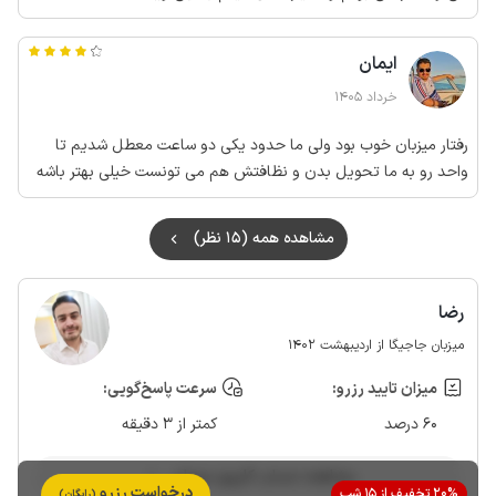
ایمان
خرداد 1405
رفتار میزبان خوب بود ولی ما حدود یکی دو ساعت معطل شدیم تا
واحد رو به ما تحویل بدن و نظافتش هم می تونست خیلی بهتر باشه
مشاهده همه (15 نظر)
رضا
میزبان جاجیگا از اردیبهشت 1402
میزان تایید رزرو:
سرعت پاسخ‌گویی:
60 درصد
کمتر از 3 دقیقه
مشاهده حساب کاربری میزبان
درخواست رزرو
20% تخفیف از 15 شب
(رایگان)