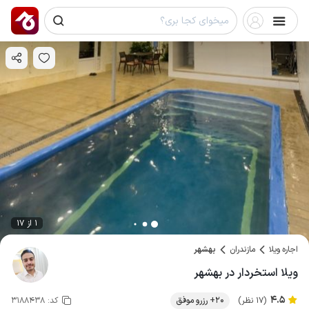
1 از 17
اجاره ویلا
مازندران
بهشهر
ویلا استخردار در بهشهر
4.5
(17 نظر)
20+ رزرو موفق
کد:
3188438