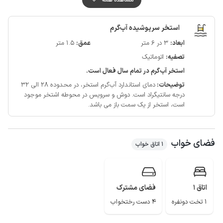
اینترنت به صورت 4g می باشد.
لازم به ذکر است حدود 60 متر مسیر منتهی به اقامتگاه به صورت خاکی می باشد
استخر سرپوشیده آب‌گرم
و با انواع خودرو قابل تردد است.
ابعاد:
3 در 6 متر
عمق:
1.5 متر
بهشهر با طبیعت بکر و زیبای خود یکی از بهترین و جذاب ترین شهرهای شمالی
تصفیه:
اتوماتیک
کشور است و مجموعه گردشگری کومه، سایت پرواز پاراگلایدر روستای مهدی رجه،
جنگل سرخ او و آبشار سرخ او، آبشار سمبی، آبشار سنگ نو، ساحل گلوگاه و شبه
استخر آب‌گرم در تمام سال فعال است.
جزیره میان کاله از جاذبه های قابل دسترسی از این ویلا می باشد.
توضیحات:
دمای استاندارد آب‌گرم استخر، در محدوده 28 الی 32
درجه سانتیگراد است.
دوش و سرویس در محوطه اشتخر موجود
است، استخر از یک سمت باز می باشد.
فضای خواب
1 اتاق خواب
اتاق 1
فضای مشترک
1 تخت دونفره
4 دست رختخواب