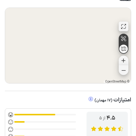
OpenStreetMap
©
امتیازات
(
17
مهمان
)
4.5
از ۵