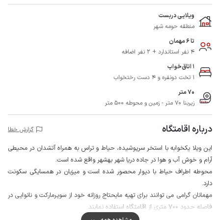
ویلایی دربست
منطقه حومه شهر
تا 6 مهمان
4 نفر استاندارد + 2 نفر اضافه
1 اتاق‌خواب
1 تخت دونفره و 4 دست رختخواب
70 متر
زیربنا 70 متر - زمین و محوطه 500 متر
درباره اقامتگاه
گزارش خطا
این ویلا یکخوابه با استخر سرپوشیده، حیاط و تراس به همراه آتشدان در محیطی
آرام و خوش آب و هوا در جاده دریا شهر بهشهر واقع شده است.
محوطه اطراف حیاط با دیوار محصور شده است و میزبان در همسایگی سکونت
دارد.
مهمانان گرامی می توانند برای تهیه مایحتاج روزانه خود از سوپرمارکت و نانوایی در
فاصله حدود 700 متری از اقامتگاه استفاده نمایند.
کیفیت پوشش شبکه تلفن همراه اپراتور ایرانسل و همراه اول برای مکالمه عالی و
مشاهده همه