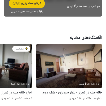
درخواست رزرو
(رایگان)
3٬000٬000
هر شب از
تومان
با امکان چت آنلاین با میزبان
اقامتگاه‌های مشابه
مـمـتــــــاز
1٬500٬000
3٬000٬000
از
تومان
از
تومان
خانه مبله در شیراز - بلوار سرداران - طبقه دوم
اجاره خانه مبله در شیراز 
2 خوابه . 140 متر . تا 5 مهمان
1 خوابه . 95 متر . تا 5 مهمان