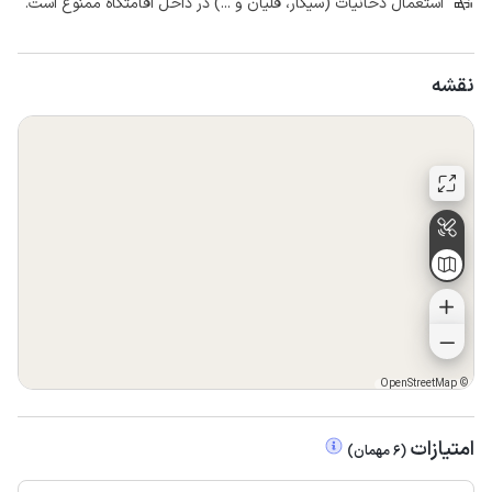
استعمال دخانیات (سیگار، قلیان و ...) در داخل اقامتگاه ممنوع است.
نقشه
OpenStreetMap
©
امتیازات
(
6
مهمان
)