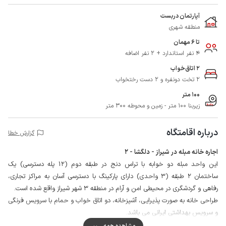
آپارتمان دربست
منطقه شهری
تا 6 مهمان
4 نفر استاندارد + 2 نفر اضافه
2 اتاق‌خواب
2 تخت دونفره و 2 دست رختخواب
100 متر
زیربنا 100 متر - زمین و محوطه 300 متر
درباره اقامتگاه
گزارش خطا
اجاره خانه مبله در شیراز - دلگشا - 2
این واحد مبله دو خوابه با تراس دنج در طبقه دوم (12 پله دسترسی) یک
ساختمان 2 طبقه (3 واحدی) دارای پارکینگ با دسترسی آسان به مراکز تجاری،
رفاهی و گردشگری در محیطی امن و آرام در منطقه 3 شهر شیراز واقع شده است.
طراحی خانه به صورت پذیرایی، آشپزخانه، دو اتاق خواب و حمام با سرویس فرنگی
و سرویس بهداشتی ایرانی می باشد.
اطراف حیاط با دیوار محصور است و میزبان در طبقه همکف سکونت دارد و دروازه
مشاهده همه