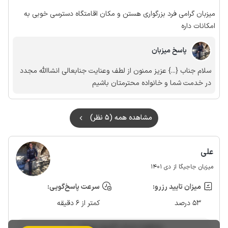
میزبان گرامی فرد بزرگواری هستن و مکان اقامتگاه دسترسی خوبی به
امکانات داره
پاسخ میزبان
سلام جناب {...} عزیز ممنون از لطف وعنایت جنابعالی انشاالله مجدد
در خدمت شما و خانواده محترمتان باشیم
مشاهده همه (5 نظر)
علی
میزبان جاجیگا از دی 1401
میزان تایید رزرو:
سرعت پاسخ‌گویی:
53 درصد
کمتر از 6 دقیقه
مشاهده حساب کاربری میزبان