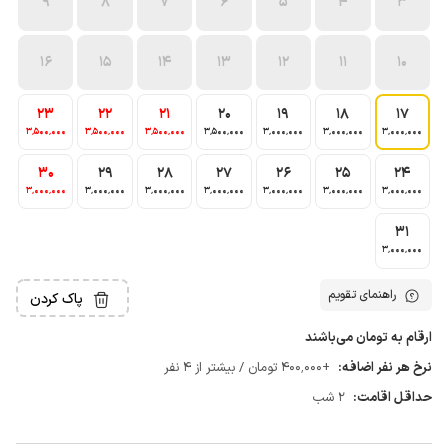
9
8
7
6
5
4
3
16
15
14
13
12
11
10
23
22
21
20
19
18
17
3٬500٬000
3٬500٬000
3٬500٬000
3٬500٬000
3٬000٬000
3٬000٬000
3٬000٬000
30
29
28
27
26
25
24
3٬000٬000
3٬000٬000
3٬000٬000
3٬000٬000
3٬000٬000
3٬000٬000
3٬000٬000
31
3٬000٬000
راهنمای تقویم
پاک کردن
ارقام به تومان می‌باشند
نرخ هر نفر اضافه:
+400٬000 تومان / بیشتر از 4 نفر
حداقل اقامت:
2 شب