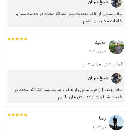
پاسخ میزبان
میشد مایحتاج رو تهیه کرد . به امید سفر های بعدی
سلام ممنون از لطف وعنایت شما انشاالله مجدد در خدمت شما و
خانواده محترمتان باشم
مجید
شهریور 1403
لوکیشن عالی میزبان عالی
پاسخ میزبان
سلام جناب {..} عزیز ممنون از لطف و عنایت شما انشاالله مجدد در
خدمت شما و خانواده محترمتان باشیم
رضا
تیر 1403