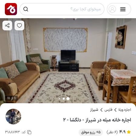
1 از 11
اجاره ویلا
فارس
شیراز
اجاره خانه مبله در شیراز - دلگشا - ۲
4.9
(6 نظر)
5+ رزرو موفق
کد:
3188743