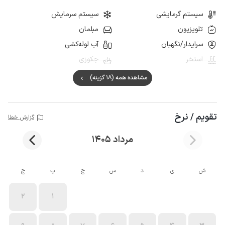
سیستم گرمایشی
سیستم سرمایش
تلویزیون
مبلمان
سرایدار/نگهبان
آب لوله‌کشی
استخر
جکوزی
مشاهده همه (18 گزینه)
تقویم / نرخ
گزارش خطا
مرداد 1405
ش
ی
د
س
چ
پ
ج
2
1