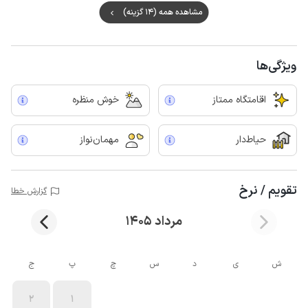
مشاهده همه (14 گزینه)
ویژگی‌ها
اقامتگاه ممتاز
خوش منظره
حیاط‌دار
مهمان‌نواز
تقویم / نرخ
گزارش خطا
مرداد 1405
ش
ی
د
س
چ
پ
ج
2
1