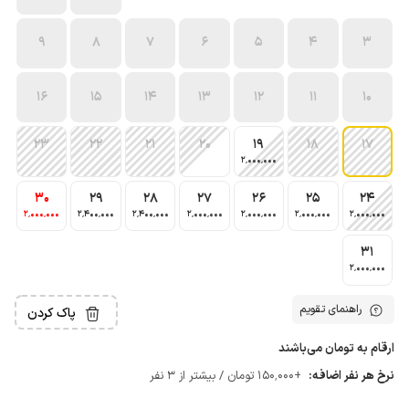
9
8
7
6
5
4
3
16
15
14
13
12
11
10
23
22
21
20
19
18
17
2٬000٬000
30
29
28
27
26
25
24
2٬000٬000
2٬400٬000
2٬400٬000
2٬000٬000
2٬000٬000
2٬000٬000
2٬000٬000
31
2٬000٬000
راهنمای تقویم
پاک کردن
ارقام به تومان می‌باشند
نرخ هر نفر اضافه:
+150٬000 تومان / بیشتر از 3 نفر