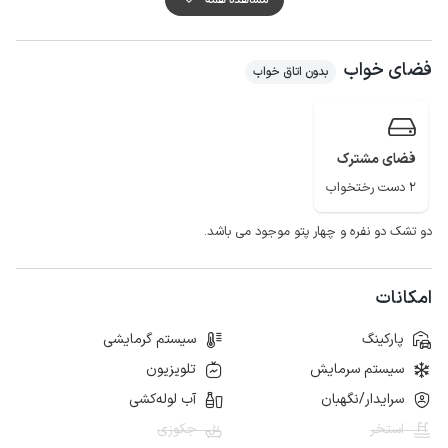
20 متر انتهایی مسیر دسترسی به اقامتگاه به صورت خاکی و قابل تردد برای انواع
خودرو می باشد.
فضای خواب
میهمانان گرامی برای تهیه مایحتاج روزانه، با حدود 5 دقیقه رانندگی به سوپرمارکت
بدون اتاق خواب
و نانوایی دسترسی خواهند داشت.
کیفیت پوشش شبکه تلفن همراه برای دو اپراتور ایرانسل و همراه اول در مکالمه
عالی و دسترسی به اینترنت به صورت 4g می باشد.
فضای مشترک
2 دست رختخواب
دو تشک دو نفره و چهار پتو موجود می باشد.
امکانات
پارکینگ
سیستم گرمایشی
سیستم سرمایش
تلویزیون
سرایدار/نگهبان
آب لوله‌کشی
استخر
جکوزی