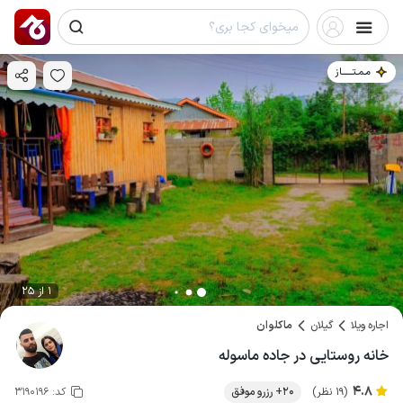
مـمـتــــــاز
1 از 25
اجاره ویلا
گیلان
ماکلوان
خانه روستایی در جاده ماسوله
4.8
(19 نظر)
20+ رزرو موفق
کد:
3190196