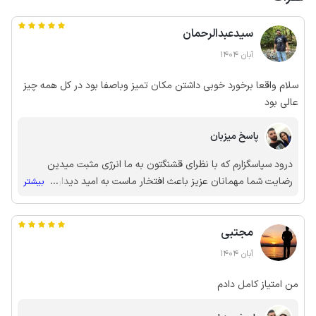
سیدعبدالرحمان
آبان 1404
سلام واقعا برخورد خوبی داشتن مکان تمیز وباصفا بود در کل همه چیز
عالی بود
پاسخ میزبان
درود سپاسگزارم که با نظرای قشنگتون به ما انرژی مثبت میدین
رضایت شما مهمانان عزیز باعث افتخار ماست به امید دیدار مجدد
...
بیشتر
شما عزیزان 🌹🙏🏻
مجتبی
آبان 1404
من امتیاز کامل دادم