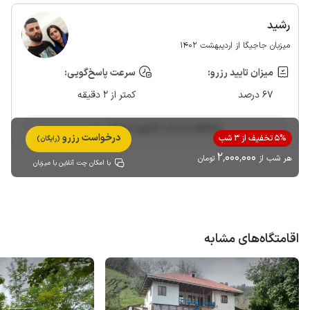
رشید
میزبان جاجیگا از اردیبهشت 1402
میزان تایید رزرو:
سرعت پاسخ‌گویی:
67 درصد
کمتر از 2 دقیقه
مشاهده حساب کاربری میزبان
درخواست رزرو
5% تخفیف از 3 شب
(رایگان)
2٬000٬000
هر شب از
تومان
با امکان چت آنلاین با میزبان
اقامتگاه‌های مشابه