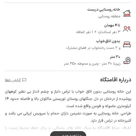
خانه روستایی دربست
منطقه روستایی
تا 4 مهمان
3 نفر استاندارد + 1 نفر اضافه
بدون اتاق‌خواب
و 2 دست رختخواب در فضای مشترک
30 متر
زیربنا 30 متر - زمین و محوطه 350 متر
درباره اقامتگاه
گزارش خطا
این خانه روستایی بدون اتاق خواب با تراس دلباز و چشم انداز بی نظیر کوههای
پوشیده از درختان در دل جنگلهای روستای توریستی ماکلوان بالا و فاصله حدود 14
کیلومتری ماسوله و فومن واقع شده است.
طراحی خانه روستایی به صورت نشیمن دارای حمام با سرویس ایرانی می باشد و
آشپزخانه در تراس قرار دارد.
اطراف حیاط اقامتگاه به سبک خانه های روستایی و برای حفظ محیط زیست با
دیوار و فنس محصور است و میزبان در همسایگی سکونت دارد.
مشاهده همه