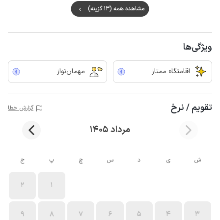
مشاهده همه (13 گزینه)
ویژگی‌ها
اقامتگاه ممتاز
مهمان‌نواز
تقویم / نرخ
گزارش خطا
مرداد 1405
ش
ی
د
س
چ
پ
ج
2
1
9
8
7
6
5
4
3