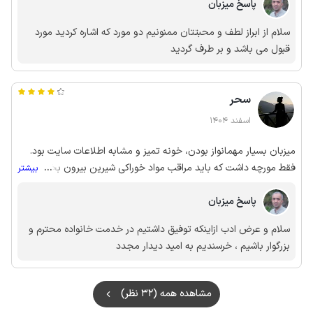
پاسخ میزبان
از نظر تمیزی، نظافت و امنیت بسیار عالی بود. فقط 2 مورد یکی نداشتن
توری پنجره ها بود(که میزبان محترم خودشون گفتن که نصب خواهند
سلام از ابراز لطف و محبتتان ممنونیم دو مورد که اشاره کردید مورد
کرد) و اینکه اگه ارتفاع ماشین کم باشه امکان برخورد با زمین درب
قبول می باشد و بر طرف گردید
ورودی داره(اقامتگاه رو به شدت پیشنهاد می کنم)
سحر
اسفند 1404
میزبان بسیار مهمانواز بودن، خونه تمیز و مشابه اطلاعات سایت بود.
فقط مورچه داشت که باید مراقب مواد خوراکی شیرین بیرون بخچال
...
بیشتر
باشید.
پاسخ میزبان
سلام و عرض ادب ازاینکه توفیق داشتیم در خدمت خانواده محترم و
بزرگوار باشیم ، خرسندیم به امید دیدار مجدد
مشاهده همه (32 نظر)