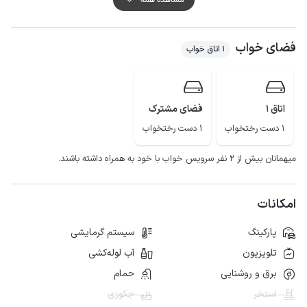
هوای مطبوع و دل‌انگیز ، جاذبه های طبیعی ، ساحل و بندرگاه خصوصی جایگاه
ویژه ای در میان گردشگران دارد.
فضای خواب
ساحل دریا، تالاب گردشگری استیل، گردنه حیران، آبشار لاتون تنها بخشی از جاذبه
1 اتاق خواب
های این منطقه می باشد.
اتاق 1
فضای مشترک
1 دست رختخواب
1 دست رختخواب
میهمانان بیش از ۲ نفر سرویس خواب با خود به همراه داشته باشند.
امکانات
پارکینگ
سیستم گرمایشی
تلویزیون
آب لوله‌کشی
برق و روشنایی
حمام
استخر
جکوزی