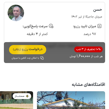
حسن
میزبان جاجیگا از تیر 1402
میزان تایید رزرو:
سرعت پاسخ‌گویی:
97 درصد
کمتر از 4 دقیقه
مشاهده حساب کاربری میزبان
درخواست رزرو
10% تخفیف از 3 شب
(رایگان)
1٬600٬000
هر شب از
تومان
با امکان چت آنلاین با میزبان
اقامتگاه‌های مشابه
مـمـتــــــاز