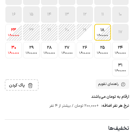
16
15
14
13
12
11
10
23
22
21
20
19
18
17
1٬600٬000
1٬600٬000
30
29
28
27
26
25
24
1٬600٬000
1٬700٬000
1٬700٬000
1٬600٬000
1٬600٬000
1٬600٬000
1٬600٬000
31
1٬600٬000
راهنمای تقویم
پاک کردن
ارقام به تومان می‌باشند
نرخ هر نفر اضافه:
+200٬000 تومان / بیشتر از 4 نفر
تخفیف‌ها