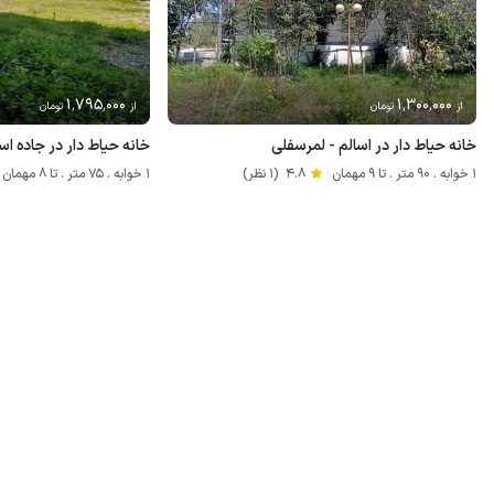
1٬795٬000
1٬300٬000
از
تومان
از
تومان
خانه حیاط دار در اسالم - لمرسفلی
خانه حیاط دار در جاده ا
1 خوابه . 90 متر . تا 9 مهمان
4.8
(1 نظر)
1 خوابه . 75 متر . تا 8 مهمان