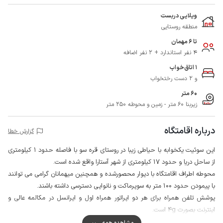
ویلایی دربست
منطقه روستایی
تا 6 مهمان
4 نفر استاندارد + 2 نفر اضافه
1 اتاق‌خواب
و 2 دست رختخواب
60 متر
زیربنا 60 متر - زمین و محوطه 250 متر
درباره اقامتگاه
گزارش خطا
این سوئیت یکخوابه با حیاطی زیبا در روستای قره سو با فاصله حدود 1 کیلومتری
از ساحل دریا و حدود 17 کیلومتری از شهر آستارا واقع شده است.
محوطه اطراف اقامتگاه با دیوار محصورشده و همچنین میهمانان گرامی می توانند
با پیمودن حدود 100 متر به سوپرماکت و نانوایی دسترسی داشته باشند.
پوشش تلفن همراه برای هر دو اپراتور همراه اول و ایرانسل در مکالمه عالی و
اینترنت بصورت 4g است.
آستارا در شمالی‌ترین نقطه ی استان گیلان قرار گرفته است که با برخورداری از آب و
مشاهده همه