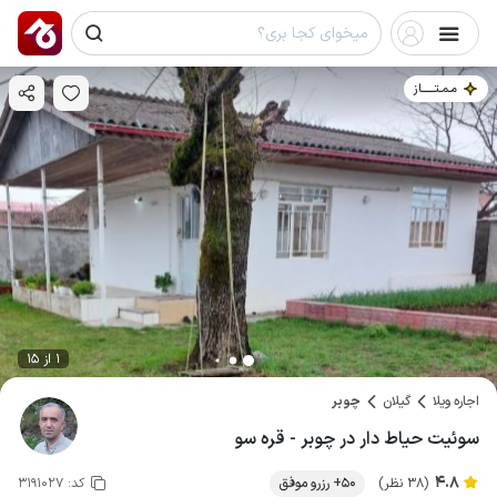
مـمـتــــــاز
1 از 15
اجاره ویلا
گیلان
چوبر
سوئیت حیاط دار در چوبر - قره سو
4.8
(38 نظر)
50+ رزرو موفق
کد:
3191027