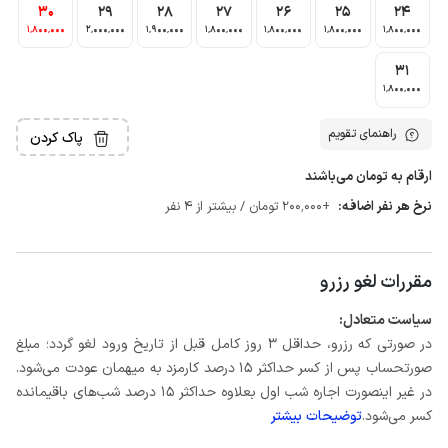
30
29
28
27
26
25
24
1٬800٬000
2٬000٬000
1٬900٬000
1٬800٬000
1٬800٬000
1٬800٬000
1٬800٬000
31
1٬800٬000
راهنمای تقویم
پاک کردن
ارقام به تومان می‌باشند
نرخ هر نفر اضافه:
+200٬000 تومان / بیشتر از 4 نفر
مقررات لغو رزرو
سیاست متعادل:
در صورتی که رزرو، حداقل 3 روز کامل قبل از تاریخ ورود لغو گردد؛ مبلغ
صورتحساب پس از کسر حداکثر 15 درصد کارمزد به میهمان عودت می‌شود.
در غیر اینصورت اجاره شب اول بعلاوه حداکثر 15 درصد شب‌های باقیمانده
کسر می‌شود.
توضیحات بیشتر