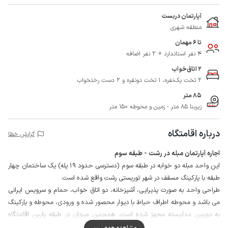
آپارتمان دربست
منطقه شهری
تا 6 مهمان
4 نفر استاندارد + 2 نفر اضافه
2 اتاق‌خواب
2 تخت یک‌نفره، 1 تخت دونفره و 2 دست رختخواب
85 متر
زیربنا 85 متر - زمین و محوطه 150 متر
درباره اقامتگاه
گزارش خطا
اجاره آپارتمان مبله در رشت - طبقه سوم
این واحد مبله دو خوابه در طبقه سوم (دسترسی حدود 19 پله) یک ساختمان چهار
طبقه با پارکینگ مسقف در شهر توریستی رشت واقع شده است.
طراحی واحد به صورت پذیرایی، آشپزخانه، دو اتاق خواب، حمام و سرویس ایرانی
می باشد و محوطه اطراف حیاط با دیوار محصور شده و ورودی، محوطه و پارکینگ
به دوربین مداربسته مجهز شده است، همچنین میزبان در طبقه پایین اقامتگاه
سکونت دارد.
مشاهده همه