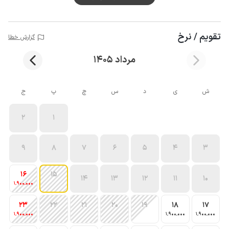
تقویم / نرخ
گزارش خطا
مرداد 1405
ش
ی
د
س
چ
پ
ج
2
1
9
8
7
6
5
4
3
16
15
14
13
12
11
10
1٬900٬000
23
22
21
20
19
18
17
1٬900٬000
1٬900٬000
1٬900٬000