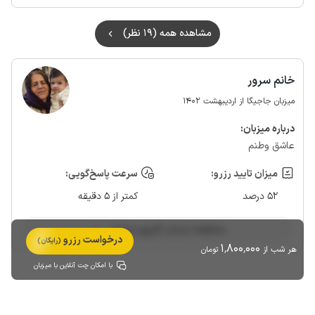
مشاهده همه (19 نظر)
خانم سرور
میزبان جاجیگا از اردیبهشت 1402
درباره‌ میزبان:
عاشق وطنم
میزان تایید رزرو:
سرعت پاسخ‌گویی:
52 درصد
کمتر از 5 دقیقه
مشاهده حساب کاربری میزبان
درخواست رزرو
(رایگان)
1٬800٬000
هر شب از
تومان
با امکان چت آنلاین با میزبان