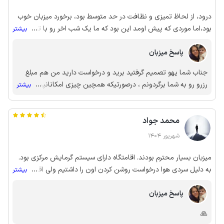
درود، از لحاظ تمیزی و نظافت در حد متوسط بود، برخورد میزبان خوب
بود،اما موردی که پیش اومد این بود که ما یک شب اخر رو با توافق
...
بیشتر
میزبان و به شرط عودت وجه کنسل کردیم و اقامتگاه رو ترک کردیم، بعد
پاسخ میزبان
از جابه جایی مبلغ رو عودت ندادن، درصورتی که توافق جهت عودت
وجه انجام شده بود
جناب شما یهو تصمیم گرفتید برید و درخواست دارید من هم مبلغ
رزرو رو به شما برگردونم ، درصورتیکه همچین چیزی امکانانپذیر
...
بیشتر
نیست و شما باید برنامه ریزی درست انجام می‌دادید 🙏
محمد جواد
شهریور 1404
میزبان بسیار محترم بودند. اقامتگاه دارای سیستم گرمایش مرکزی بود.
به دلیل سردی هوا درخواست روشن کردن اون را داشتیم ولی اقدامی
...
بیشتر
صورت نگرفت.
پاسخ میزبان
🙏