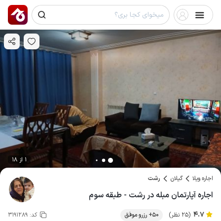
1 از 18
اجاره ویلا
گیلان
رشت
اجاره آپارتمان مبله در رشت - طبقه سوم
4.7
(25 نظر)
50+ رزرو موفق
کد:
3191289