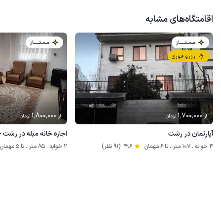
اقامتگاه‌های مشابه
مـمـتــــــاز
مـمـتــــــاز
رزرو فوری
1٬800٬000
1٬700٬000
از
تومان
از
تومان
آپارتمان در رشت
اجاره خانه مبله در رشت 
3 خوابه . 107 متر . تا 6 مهمان
4.6
(91 نظر)
2 خوابه . 85 متر . تا 5 مهمان