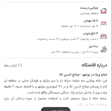
ویلایی دربست
منطقه روستایی
تا 15 مهمان
4 نفر استاندارد + 11 نفر اضافه
3 اتاق‌خواب
1 تخت یک‌نفره، 3 تخت دونفره و 4 دست رختخواب
200 متر
زیربنا 200 متر - زمین و محوطه 300 متر
درباره اقامتگاه
گزارش خطا
اجاره ویلا در نوشهر - صلاح الدین کلا
این خانه ویلایی سه خوابه حیاط دار با میز بیلیارد و فوتبال دستی در منطقه ای
آرام از روستای صلاح الدین کلا و در 30 کیلومتری نوشهر و با فاصله حدود 2 دقیقه
پیاده روی از ساحل دریا و پارک جنگلی سیسنگان واقع شده است.
حیاط خانه با دیوار محصور است و استفاده معمول از میوه درختان آن برای
میهمانان مجاز می باشد.
50 متر انتهایی مسیر خانه خاکی است اما با همه وسایل قابل تردد می باشد.
مشاهده همه