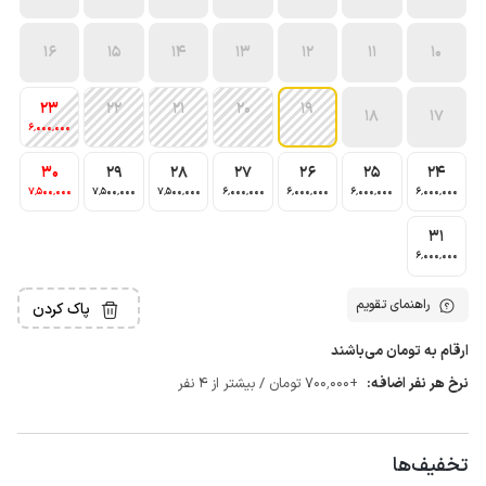
16
15
14
13
12
11
10
23
22
21
20
19
18
17
6٬000٬000
30
29
28
27
26
25
24
7٬500٬000
7٬500٬000
7٬500٬000
6٬000٬000
6٬000٬000
6٬000٬000
6٬000٬000
31
6٬000٬000
راهنمای تقویم
پاک کردن
ارقام به تومان می‌باشند
نرخ هر نفر اضافه:
+700٬000 تومان / بیشتر از 4 نفر
تخفیف‌ها