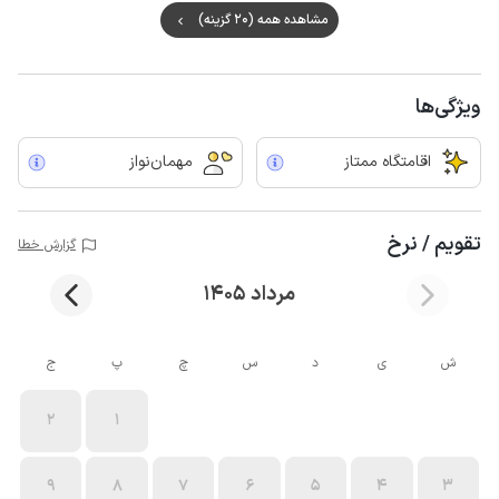
مشاهده همه (20 گزینه)
ویژگی‌ها
اقامتگاه ممتاز
مهمان‌نواز
تقویم / نرخ
گزارش خطا
مرداد 1405
ش
ی
د
س
چ
پ
ج
2
1
9
8
7
6
5
4
3