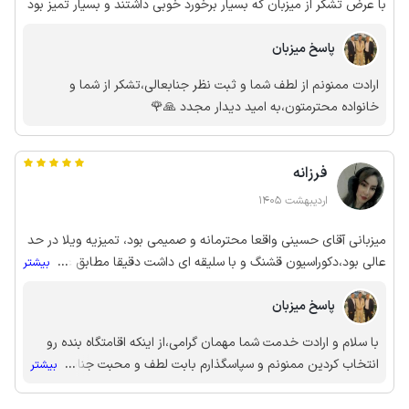
با عرض تشکر از میزبان که بسیار برخورد خوبی داشتند و بسیار تمیز بود
پاسخ میزبان
ارادت ممنونم از لطف شما و ثبت نظر جنابعالی،تشکر از شما و
خانواده محترمتون،به امید دیدار مجدد 🙏🌹
فرزانه
اردیبهشت 1405
میزبانی آقای حسینی واقعا محترمانه و صمیمی بود، تمیزیه ویلا در حد
عالی بود،دکوراسیون قشنگ و با سلیقه ای داشت دقیقا مطابق عکس ها.
...
بیشتر
قطعا برای دفعات بعدی هم اینجارو مجدد انتخاب میکنیم و پیشنهاد
پاسخ میزبان
میکنم به بقیه دوستان. ممنون از ادب و احترام آقای حسینی🌹
با سلام و ارادت خدمت شما مهمان گرامی،از اینکه اقامتگاه بنده رو
انتخاب کردین ممنونم و سپاسگذارم بابت لطف و محبت جنابعالی
...
بیشتر
قطعا یکی از بهترین و تمیزترین مهمان هایی که داشتم شما و
خانواده محترمتون بودن،به امید دیدار مجدد 🙏🌹