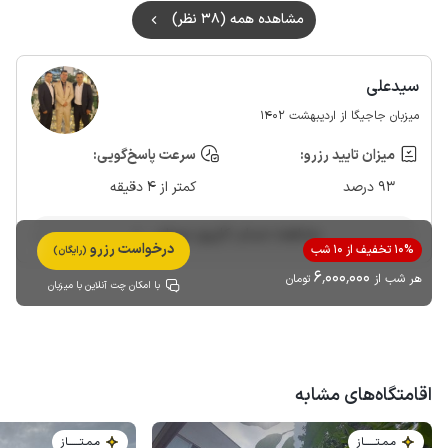
مشاهده همه (38 نظر)
سیدعلی
میزبان جاجیگا از اردیبهشت 1402
میزان تایید رزرو:
سرعت پاسخ‌گویی:
93 درصد
کمتر از 4 دقیقه
مشاهده حساب کاربری میزبان
درخواست رزرو
10% تخفیف از 10 شب
(رایگان)
6٬000٬000
هر شب از
تومان
با امکان چت آنلاین با میزبان
اقامتگاه‌های مشابه
مـمـتــــــاز
مـمـتــــــاز