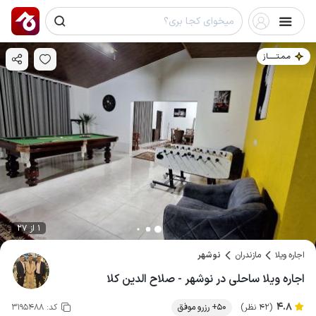
مـمـتــــــاز
1 از 27
اجاره ویلا
مازندران
نوشهر
اجاره ویلا ساحلی در نوشهر - صلاح الدین کلا
4.8
(42 نظر)
50+ رزرو موفق
کد:
3195488