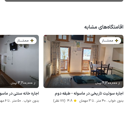
اقامتگاه‌های مشابه
مـمـتــــــاز
مـمـتــــــاز
3٬200٬000
2٬300٬000
از
تومان
از
تومان
اجاره سوئیت تاریخی در ماسوله - طبقه دوم
اجاره خانه سنتی در ماسو
بدون خواب . 40 متر . تا 3 مهمان
4.8
(77 نظر)
بدون خواب . 50 متر . تا 6 مهمان