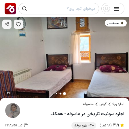
مـمـتــــــاز
1 از 21
اجاره ویلا
گیلان
ماسوله
اجاره سوئیت تاریخی در ماسوله - همکف
4.9
(18 نظر)
20+ رزرو موفق
کد:
3198759