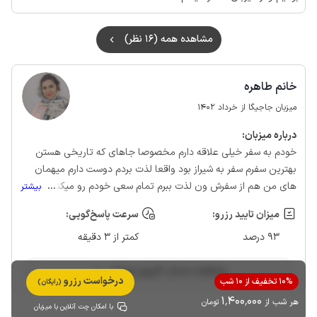
مشاهده همه (16 نظر)
خانم طاهره
میزبان جاجیگا از خرداد 1402
درباره‌ میزبان:
خودم به سفر خیلی علاقه دارم مخصوصا جاهای که تاریخی هستن
بهترین سفرم سفر به شیراز بود واقعا لذت بردم دوست دارم میهمان
های من هم از سفرش ون لذت ببرم تمام سعی خودم رو میکنم که به
...
بیشتر
میهمان های من خوش بگذره و یه خاطره خوب از ماسوله داشته باشن
میزان تایید رزرو:
سرعت پاسخ‌گویی:
93 درصد
کمتر از 3 دقیقه
مشاهده حساب کاربری میزبان
درخواست رزرو
10% تخفیف از 10 شب
(رایگان)
1٬400٬000
هر شب از
تومان
با امکان چت آنلاین با میزبان