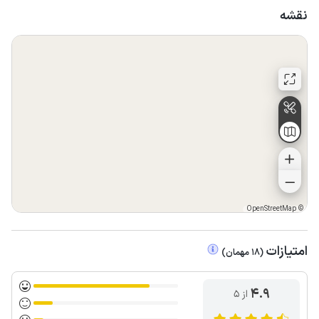
نقشه
OpenStreetMap
©
امتیازات
(
18
مهمان
)
4.9
از ۵