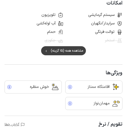
امکانات
سیستم گرمایشی
تلویزیون
سرایدار/نگهبان
آب لوله‌کشی
توالت فرنگی
حمام
استخر
جکوزی
مشاهده همه (15 گزینه)
ویژگی‌ها
اقامتگاه ممتاز
خوش منظره
مهمان‌نواز
تقویم / نرخ
گزارش خطا