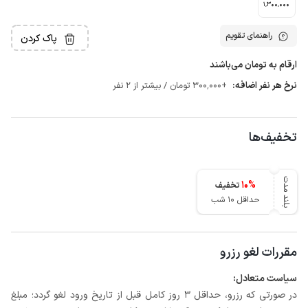
1٬300٬000
راهنمای تقویم
پاک کردن
ارقام به تومان می‌باشند
نرخ هر نفر اضافه:
+300٬000 تومان / بیشتر از 2 نفر
تخفیف‌ها
بلند مدت
10
%
تخفیف
حداقل 10 شب
مقررات لغو رزرو
سیاست متعادل:
در صورتی که رزرو، حداقل 3 روز کامل قبل از تاریخ ورود لغو گردد؛ مبلغ