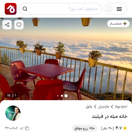
مـمـتــــــاز
1 از 15
اجاره ویلا
مازندران
بابل
خانه مبله در فیلبند
4.7
(40 نظر)
50+ رزرو موفق
کد:
3200906