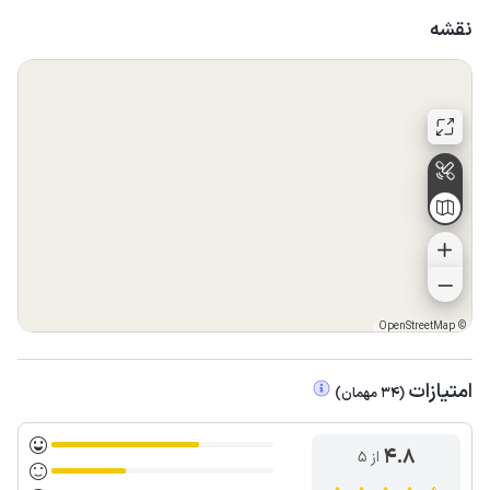
نقشه
OpenStreetMap
©
امتیازات
(
34
مهمان
)
4.8
از ۵