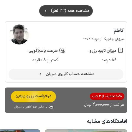
مشاهده همه (32 نظر)
کاظم
میزبان جاجیگا از مرداد 1402
میزان تایید رزرو:
سرعت پاسخ‌گویی:
86 درصد
کمتر از 8 دقیقه
مشاهده حساب کاربری میزبان
درخواست رزرو
10% تخفیف از 3 شب
(رایگان)
2٬000٬000
هر شب از
تومان
با امکان چت آنلاین با میزبان
اقامتگاه‌های مشابه