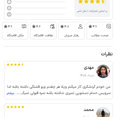
بر اساس امتیازات ۱ سال اخیر
4.9
4.6
4.8
4.9
صحت مطالب
رفتار میزبان
نظافت اقامتگاه
مکان اقامتگاه
نظرات
مهدی
مرداد 1405
من خودم گردشگری کار میکنم ویلا هر چقدم ویو قشنگی داشته باشه اما
سرویس حمام دسشویی تمیزی نداشته باشه نمره قبولی نمیگیره، چهار
...
بیشتر
گوشه سقف حال و اتاق خواب جوری کوتاه بود که حواست نبود سرت
میخورد اینم جز نکات منفی طراحی ساختمان بود در کل نمره خوب به
محمد
ویو عالی دادم مابقی نکات منفی هم گفتم تا دوستان بهترین انتخاب