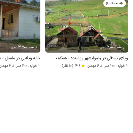
مـمـتــــــاز
3٬500٬000
2٬000٬000
از
تومان
از
تومان
ویلای ییلاقی در رضوانشهر روشنده - همکف
خانه ویلایی در ماسال - س
2 خوابه . 100 متر . تا 6 مهمان
4.9
(10 نظر)
2 خوابه . 120 متر . تا 6 مهمان