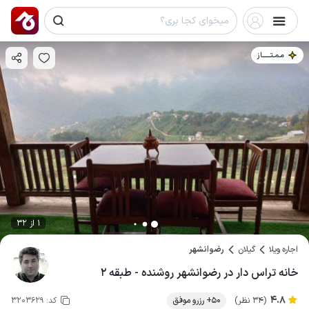
مـمـتــــــاز
1 از 32
اجاره ویلا
گیلان
رضوانشهر
خانه تراس دار در رضوانشهر روشنده - طبقه ۲
4.8
(34 نظر)
50+ رزرو موفق
کد:
3203629