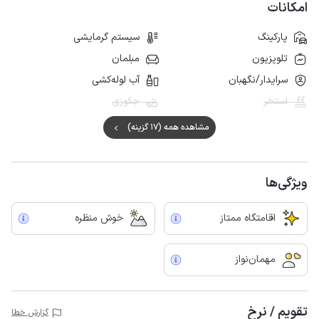
امکانات
پارکینگ
سیستم گرمایشی
تلویزیون
مبلمان
سرایدار/نگهبان
آب لوله‌کشی
استخر
جکوزی
مشاهده همه (17 گزینه)
ویژگی‌ها
اقامتگاه ممتاز
خوش منظره
مهمان‌نواز
تقویم / نرخ
گزارش خطا