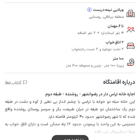
ویلایی نیمه دربست
منطقه ییلاقی، روستایی
تا 6 مهمان
4 نفر استاندارد + 2 نفر اضافه
2 اتاق‌خواب
2 تخت دونفره و 2 دست رختخواب
100 متر
زیربنا 100 متر - زمین و محوطه 600 متر
درباره اقامتگاه
گزارش خطا
اجاره خانه تراس دار در رضوانشهر - روشنده - طبقه دوم
این خانه مبله دو خوابه با تراسی با چشم انداز بی نظیر از کوه و دشت در طبقه
دوم یک ساختمان دو طبقه در میان طبیعت بکر و سرسبز روستای روشنده واقع
شده که تا شهر رضوانشهر حدود 40 کیلومتر فاصله دارد.
دسترسی به این واحد با پیمودن حدود 12 پله ممکن است و دارای اتاق خواب به
سبک زیرشیروانی می باشد.
محیط اطراف حیاط این خانه با دیوار کوتاه و پرچین محصور شده و با میهمانان
مشاهده همه